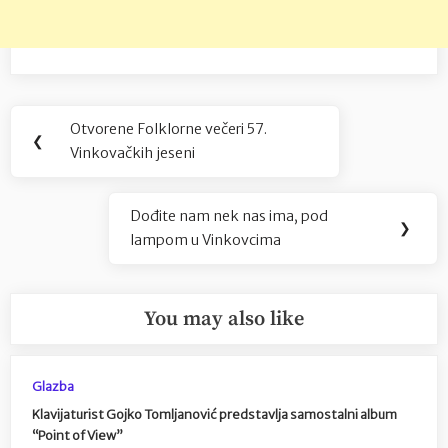
Navigacija
Otvorene Folklorne večeri 57.
Previous
❮
objava
Vinkovačkih jeseni
Post:
Dođite nam nek nas ima, pod
Next
❯
lampom u Vinkovcima
Post:
You may also like
Glazba
Klavijaturist Gojko Tomljanović predstavlja samostalni album
“Point of View”