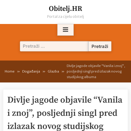
Skip
Obitelj.HR
to
Portal za cijelu obitelj
content
Pretraži:
Divlje jagode objavile “Vanila i znoj”,
Home
Događanja
Glazba
posljednji singl pred izlazak novog
studijskog albuma
Divlje jagode objavile “Vanila
i znoj”, posljednji singl pred
izlazak novog studijskog