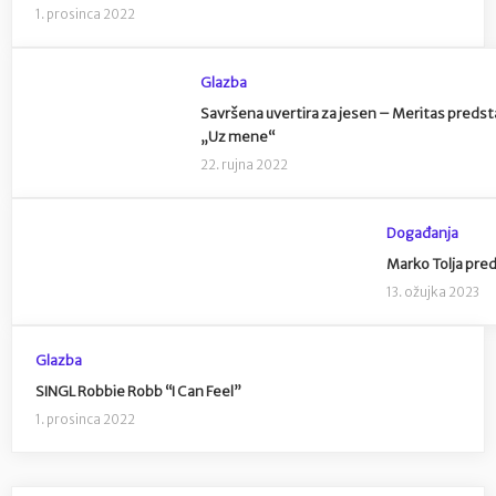
1. prosinca 2022
Glazba
Savršena uvertira za jesen – Meritas predst
„Uz mene“
22. rujna 2022
Događanja
Marko Tolja pred
13. ožujka 2023
Glazba
SINGL Robbie Robb “I Can Feel”
1. prosinca 2022