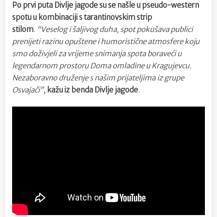
Po prvi puta Divlje jagode su se našle u pseudo-western
spotu u kombinaciji s tarantinovskim strip
stilom
.
“Veselog i šaljivog duha, spot pokušava publici
prenijeti razinu opuštene i humoristične atmosfere koju
smo doživjeli za vrijeme snimanja spota boraveći u
legendarnom prostoru Doma omladine u Kragujevcu.
Nezaboravno druženje s našim prijateljima iz grupe
Osvajači”
,
kažu iz benda Divlje jagode
.