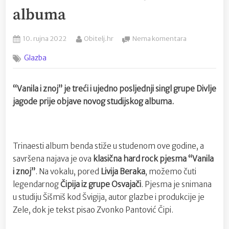
albuma
Posted
By
na
10. rujna 2022
Obitelj.hr
Nema komentara
on
Divlje
Glazba
jagode
objavile
“Vanila
“Vanila i znoj” je treći i ujedno posljednji singl grupe Divlje
i
jagode prije objave novog studijskog albuma.
znoj”,
posljednji
singl
pred
Trinaesti album benda stiže u studenom ove godine, a
izlazak
novog
savršena najava je ova
klasična hard rock pjesma “Vanila
studijskog
i znoj”
. Na vokalu, pored
Livija Beraka
, možemo čuti
albuma
legendarnog
Čipija iz grupe Osvajači
. Pjesma je snimana
u studiju Šišmiš kod Švigija, autor glazbe i produkcije je
Zele, dok je tekst pisao Zvonko Pantović Čipi.