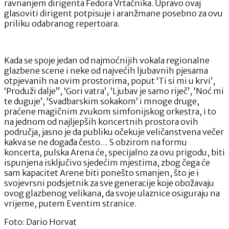
ravnanjem dirigenta Fedora Vrtačnika. Upravo ovaj
glasoviti dirigent potpisuje i aranžmane posebno za ovu
priliku odabranog repertoara.
Kada se spoje jedan od najmoćnijih vokala regionalne
glazbene scene i neke od najvećih ljubavnih pjesama
otpjevanih na ovim prostorima, poput ‘Ti si mi u krvi’,
‘Produži dalje”, ‘Gori vatra’, ‘Ljubav je samo riječ’, ‘Noć mi
te duguje’, ‘Svadbarskim sokakom’ i mnoge druge,
praćene magičnim zvukom simfonijskog orkestra, i to
na jednom od najljepših koncertnih prostora ovih
područja, jasno je da publiku očekuje veličanstvena večer
kakva se ne događa često… S obzirom na formu
koncerta, pulska Arena će, specijalno za ovu prigodu, biti
ispunjena isključivo sjedećim mjestima, zbog čega će
sam kapacitet Arene biti ponešto smanjen, što je i
svojevrsni podsjetnik za sve generacije koje obožavaju
ovog glazbenog velikana, da svoje ulaznice osiguraju na
vrijeme, putem Eventim stranice.
Foto: Dario Horvat