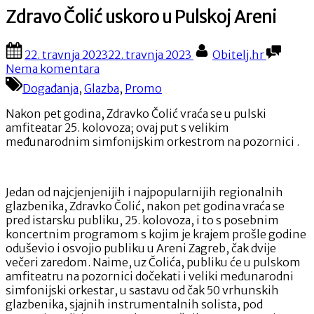
Zdravo Čolić uskoro u Pulskoj Areni
Posted
By
22. travnja 2023
22. travnja 2023
Obitelj.hr
on
na
Nema komentara
Zdravo
Događanja
,
Glazba
,
Promo
Čolić
uskoro
Nakon pet godina, Zdravko Čolić vraća se u pulski
u
amfiteatar 25. kolovoza; ovaj put s velikim
Pulskoj
međunarodnim simfonijskim orkestrom na pozornici .
Areni
Jedan od najcjenjenijih i najpopularnijih regionalnih
glazbenika, Zdravko Čolić, nakon pet godina vraća se
pred istarsku publiku, 25. kolovoza, i to s posebnim
koncertnim programom s kojim je krajem prošle godine
oduševio i osvojio publiku u Areni Zagreb, čak dvije
večeri zaredom. Naime, uz Čolića, publiku će u pulskom
amfiteatru na pozornici dočekati i veliki međunarodni
simfonijski orkestar, u sastavu od čak 50 vrhunskih
glazbenika, sjajnih instrumentalnih solista, pod