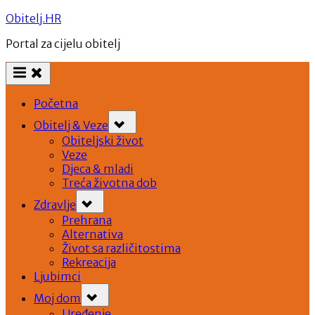
Skip
Obitelj.HR
to
Portal za cijelu obitelj
content
Početna
Toggle
Obitelj & Veze
sub-
menu
Obiteljski život
Veze
Djeca & mladi
Treća životna dob
Toggle
Zdravlje
sub-
menu
Prehrana
Alternativa
Život sa različitostima
Rekreacija
Ljubimci
Toggle
Moj dom
sub-
menu
Uređenje