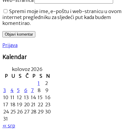
Web-stranica
Spremi moje ime, e-poštu i web-stranicu u ovom
internet pregledniku za sljedeći put kada budem
komentirao.
Prijava
Kalendar
kolovoz 2026
P
U
S
Č
P
S
N
1
2
3
4
5
6
7
8
9
10
11
12
13
14
15
16
17
18
19
20
21
22
23
24
25
26
27
28
29
30
31
« srp