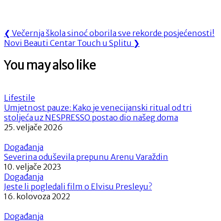
Navigacija
Previous
❮
Večernja škola sinoć oborila sve rekorde posjećenosti!
Next
Post:
Novi Beauti Centar Touch u Splitu
❯
objava
Post:
You may also like
Lifestile
Umjetnost pauze: Kako je venecijanski ritual od tri
stoljeća uz NESPRESSO postao dio našeg doma
25. veljače 2026
Događanja
Severina oduševila prepunu Arenu Varaždin
10. veljače 2023
Događanja
Jeste li pogledali film o Elvisu Presleyu?
16. kolovoza 2022
Događanja