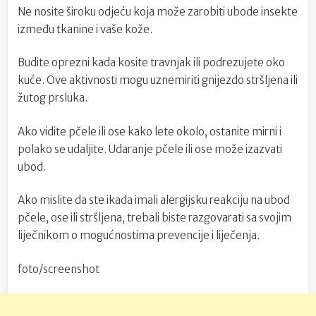
Ne nosite široku odjeću koja može zarobiti ubode insekte
između tkanine i vaše kože.
Budite oprezni kada kosite travnjak ili podrezujete oko
kuće. Ove aktivnosti mogu uznemiriti gnijezdo stršljena ili
žutog prsluka.
Ako vidite pčele ili ose kako lete okolo, ostanite mirni i
polako se udaljite. Udaranje pčele ili ose može izazvati
ubod.
Ako mislite da ste ikada imali alergijsku reakciju na ubod
pčele, ose ili stršljena, trebali biste razgovarati sa svojim
liječnikom o mogućnostima prevencije i liječenja.
foto/screenshot