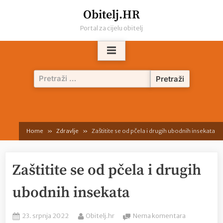
Skip
Obitelj.HR
to
Portal za cijelu obitelj
content
Pretraži:
Home
Zdravlje
Zaštitite se od pčela i drugih ubodnih insekata
Zaštitite se od pčela i drugih
ubodnih insekata
Posted
By
na
23. srpnja 2022
Obitelj.hr
Nema komentara