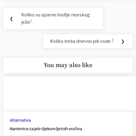
Navigacija
Koliko su opasne bodlje morskog
Previous
❮
objava
ježa?
Post:
Koliko treba dnevno piti vode ?
❯
Next
Post:
You may also like
Alternativa
Namirnice za jelo tijekom ljetnih vrućina