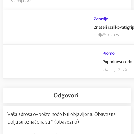
9. srpnja 2024
Zdravlje
Znate li razlikovati gri
5. siječnja 2025
Promo
Popodnevni odmor 
28. lipnja 2026
Odgovori
Vaša adresa e-pošte neće biti objavljena.
Obavezna
polja su označena sa
* (obavezno)