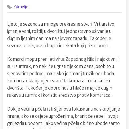
on
Zaštitite
Zdravlje
se
od
pčela
Ljeto je sezona za mnoge prekrasne stvari. Vrtlarstvo,
i
igranje vani, roštilj u dvorištu i jednostavno uživanje u
drugih
ubodnih
dugim ljetnim danima na sjeverozapadu. Također je
insekata
sezona pčela, osa i drugih insekata koji grizu i bodu.
Komarci mogu prenijeti virus Zapadnog Nila i najaktivniji
su u sumrak, no neki će ugristi tijekom dana, osobito u
sjenovitim područjima. Lako je smanjiti rizik od uboda
komarca uklanjanjem staništa komaraca oko kuće i
dvorišta. Također je dobro nositi hlače i majice dugih
rukava u sumrak i koristiti sredstvo protiv komaraca.
Dok je većina pčela i stršljenova fokusirana na skupljanje
hrane, ako se osjete ugroženima, branit će sebe ili svoja
gnijezda ubodom. Iako većina pčela obično ubode samo