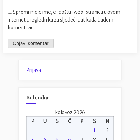
Spremi moje ime, e-poštu i web-stranicu u ovom
internet pregledniku za sljedeći put kada budem
komentirao.
Prijava
Kalendar
kolovoz 2026
P
U
S
Č
P
S
N
1
2
3
4
5
6
7
8
9