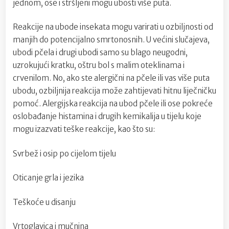
jednom, ose i stršljeni mogu ubosti više puta.
Reakcije na ubode insekata mogu varirati u ozbiljnosti od
manjih do potencijalno smrtonosnih. U većini slučajeva,
ubodi pčela i drugi ubodi samo su blago neugodni,
uzrokujući kratku, oštru bol s malim oteklinama i
crvenilom. No, ako ste alergični na pčele ili vas više puta
ubodu, ozbiljnija reakcija može zahtijevati hitnu liječničku
pomoć. Alergijska reakcija na ubod pčele ili ose pokreće
oslobađanje histamina i drugih kemikalija u tijelu koje
mogu izazvati teške reakcije, kao što su:
Svrbež i osip po cijelom tijelu
Oticanje grla i jezika
Teškoće u disanju
Vrtoglavica i mučnina