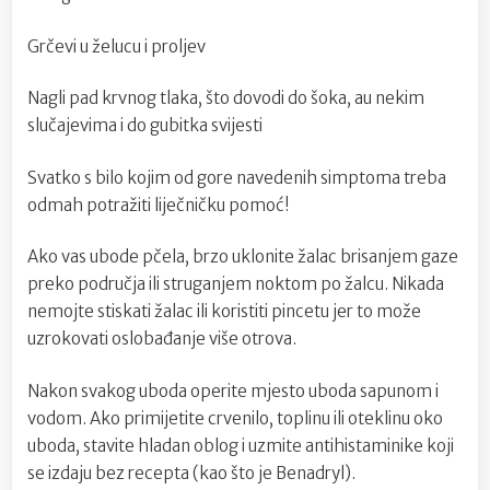
Grčevi u želucu i proljev
Nagli pad krvnog tlaka, što dovodi do šoka, au nekim
slučajevima i do gubitka svijesti
Svatko s bilo kojim od gore navedenih simptoma treba
odmah potražiti liječničku pomoć!
Ako vas ubode pčela, brzo uklonite žalac brisanjem gaze
preko područja ili struganjem noktom po žalcu. Nikada
nemojte stiskati žalac ili koristiti pincetu jer to može
uzrokovati oslobađanje više otrova.
Nakon svakog uboda operite mjesto uboda sapunom i
vodom. Ako primijetite crvenilo, toplinu ili oteklinu oko
uboda, stavite hladan oblog i uzmite antihistaminike koji
se izdaju bez recepta (kao što je Benadryl).