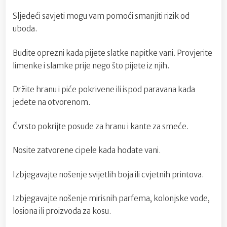
Sljedeći savjeti mogu vam pomoći smanjiti rizik od
uboda.
Budite oprezni kada pijete slatke napitke vani. Provjerite
limenke i slamke prije nego što pijete iz njih.
Držite hranu i piće pokrivene ili ispod paravana kada
jedete na otvorenom.
Čvrsto pokrijte posude za hranu i kante za smeće.
Nosite zatvorene cipele kada hodate vani.
Izbjegavajte nošenje svijetlih boja ili cvjetnih printova.
Izbjegavajte nošenje mirisnih parfema, kolonjske vode,
losiona ili proizvoda za kosu.