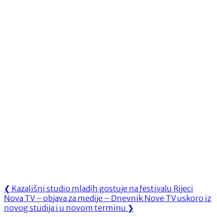
Navigacija
Previous
❮
Kazališni studio mladih gostuje na festivalu Rijeci
Next
Post:
Nova TV – objava za medije – Dnevnik Nove TV uskoro iz
objava
Post:
novog studija i u novom terminu
❯