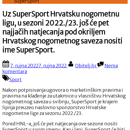
SuperSport.
Uz SuperSport Hrvatsku nogometnu
ligu, u sezoni 2022./23. još će pet
najjačih natjecanja pod okriljem
Hrvatskog nogometnog saveza nositi
ime SuperSport.
Posted
By
7. rujna 2022
7. rujna 2022
Obitelj.hr
Nema
on
na
komentara
Uz
Sport
SuperSport
Hrvatsku
Nakon potpisivanja ugovora o marketinškim pravima i
nogometnu
pravima na klađenje za utakmice u vlasništvu Hrvatskog
ligu,
nogometnog saveza u svibnju, SuperSport je krajem
u
lipnja preuzeo naslovno sponzorstvo Hrvatske
sezoni
nogometne lige za sezonu 2022./23.
2022./23.
još
Pored HNL-a, još će pet natjecanja ove sezone nositi
će
SuperSport u svom imenu. Kao i lani, SuperSport će biti