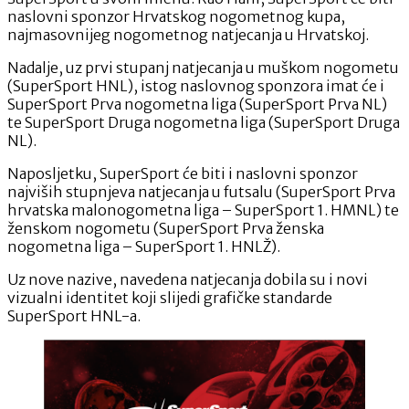
pet
naslovni sponzor Hrvatskog nogometnog kupa,
najjačih
najmasovnijeg nogometnog natjecanja u Hrvatskoj.
natjecanja
Nadalje, uz prvi stupanj natjecanja u muškom nogometu
pod
(SuperSport HNL), istog naslovnog sponzora imat će i
okriljem
SuperSport Prva nogometna liga (SuperSport Prva NL)
Hrvatskog
te SuperSport Druga nogometna liga (SuperSport Druga
nogometnog
NL).
saveza
nositi
Naposljetku, SuperSport će biti i naslovni sponzor
ime
najviših stupnjeva natjecanja u futsalu (SuperSport Prva
SuperSport.
hrvatska malonogometna liga – SuperSport 1. HMNL) te
ženskom nogometu (SuperSport Prva ženska
nogometna liga – SuperSport 1. HNLŽ).
Uz nove nazive, navedena natjecanja dobila su i novi
vizualni identitet koji slijedi grafičke standarde
SuperSport HNL-a.