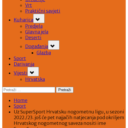
Vrt
Praktični savjeti
Toggle
Kuharica
sub-
menu
Predjela
Glavna jela
Deserti
Toggle
Događanja
sub-
menu
Glazba
Sport
Darivanja
Toggle
Vijesti
sub-
menu
Hrvatska
Pretraži:
Home
Sport
Uz SuperSport Hrvatsku nogometnu ligu, u sezoni
2022./23. još će pet najjačih natjecanja pod okriljem
Hrvatskog nogometnog saveza nositi ime