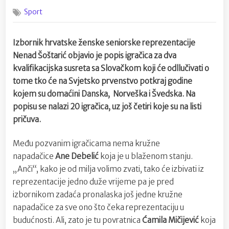
on
Seniorke:
Sport
Preko
Slovačke
do
Izbornik hrvatske ženske seniorske reprezentacije
Svjetskog
Nenad Šoštarić objavio je popis igračica za dva
prvenstva
kvalifikacijska susreta sa Slovačkom koji će odllučivati o
tome tko će na Svjetsko prvenstvo potkraj godine
kojem su domaćini Danska, Norveška i Švedska. Na
popisu se nalazi 20 igračica, uz još četiri koje su na listi
pričuva.
Među pozvanim igračicama nema kružne
napadačice
Ane Debelić
koja je u blaženom stanju.
„Anči“, kako je od milja volimo zvati, tako će izbivati iz
reprezentacije jedno duže vrijeme pa je pred
izbornikom zadaća pronalaska još jedne kružne
napadačice za sve ono što čeka reprezentaciju u
budućnosti. Ali, zato je tu povratnica
Ćamila Mičijević
koja