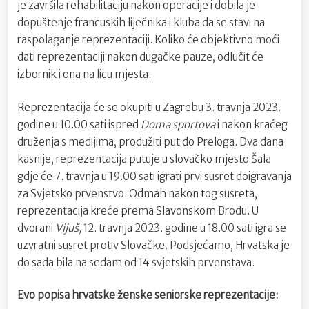
je završila rehabilitaciju nakon operacije i dobila je
dopuštenje francuskih liječnika i kluba da se stavi na
raspolaganje reprezentaciji. Koliko će objektivno moći
dati reprezentaciji nakon dugačke pauze, odlučit će
izbornik i ona na licu mjesta.
Reprezentacija će se okupiti u Zagrebu 3. travnja 2023.
godine u 10.00 sati ispred
Doma sportova
i nakon kraćeg
druženja s medijima, produžiti put do Preloga. Dva dana
kasnije, reprezentacija putuje u slovačko mjesto Šala
gdje će 7. travnja u 19.00 sati igrati prvi susret doigravanja
za Svjetsko prvenstvo. Odmah nakon tog susreta,
reprezentacija kreće prema Slavonskom Brodu. U
dvorani
Vijuš,
12. travnja 2023. godine u 18.00 sati igra se
uzvratni susret protiv Slovačke. Podsjećamo, Hrvatska je
do sada bila na sedam od 14 svjetskih prvenstava.
Evo popisa hrvatske ženske seniorske reprezentacije: