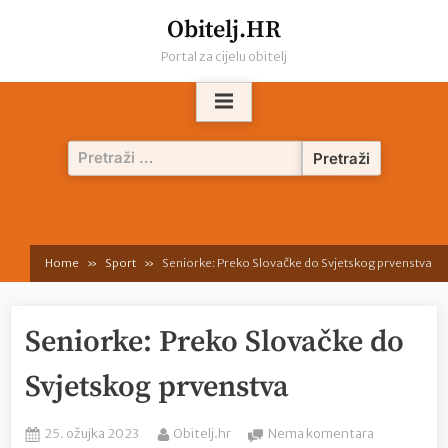
Skip
Obitelj.HR
to
Portal za cijelu obitelj
content
Pretraži:
Home
Sport
Seniorke: Preko Slovačke do Svjetskog prvenstva
Seniorke: Preko Slovačke do
Svjetskog prvenstva
Posted
By
na
25. ožujka 2023
Obitelj.hr
Nema komentara