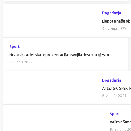
Događanja
Ljepote naše oba
3. travnja 2025
Sport
Hrvatska atletska reprezentacija osvojila deveto mjesto
23. lipnja 2023
Događanja
ATLETSKI SPEKTA
6. veljače 2025
Sport
Velimir Šand
19. svibnja 2