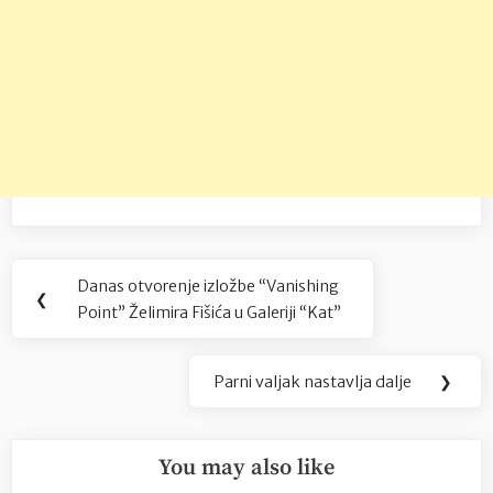
Navigacija
Danas otvorenje izložbe “Vanishing
Previous
❮
objava
Point” Želimira Fišića u Galeriji “Kat”
Post:
Parni valjak nastavlja dalje
❯
Next
Post:
You may also like