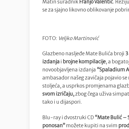
Matin suradnik
Franjo Valentić
. Režij
se za sjajno likovno oblikovanje pobr
FOTO:
Veljko Martinović
Glazbeno nasljeđe Mate Bulića broji
3 
izdanja
i
brojne kompilacije
, a bogatoj
novoobjavljena izdanja
“Spaladium Ar
ambasador našeg zavičaja pojavio se 
stoljeća, a usprkos promjenama glazb
svom izričaju,
zbog čega uživa simpatij
tako i u dijaspori.
Blu-ray i dvostruki CD
“Mate Bulić – 
ponosan”
možete kupiti na svim
prod