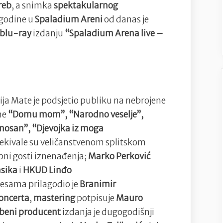
koncerta
greb
, a snimka
spektakularnog
Mate
 godine u
Spaladium Areni
od danas je
Bulića
blu-ray
izdanju
“Spaladium Arena live –
ja Mate je podsjetio publiku na nebrojene
sme
“Domu mom”, “Narodno veselje”,
nosan”, “Djevojka iz moga
ekivale su veličanstvenom splitskom
bni gosti iznenađenja;
Marko Perković
asika
i
HKUD Linđo
esama prilagodio je
Branimir
oncerta
,
mastering
potpisuje
Mauro
beni producent
izdanja je dugogodišnji