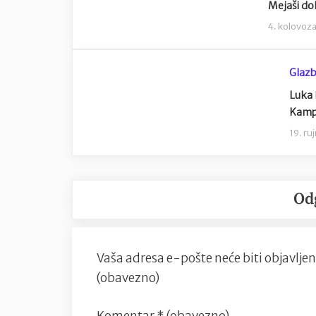
Mejaši dol
4. kolovoz
Glaz
Luka 
Kamp
19. ru
Od
Vaša adresa e-pošte neće biti objavljen
(obavezno)
Komentar
* (obavezno)