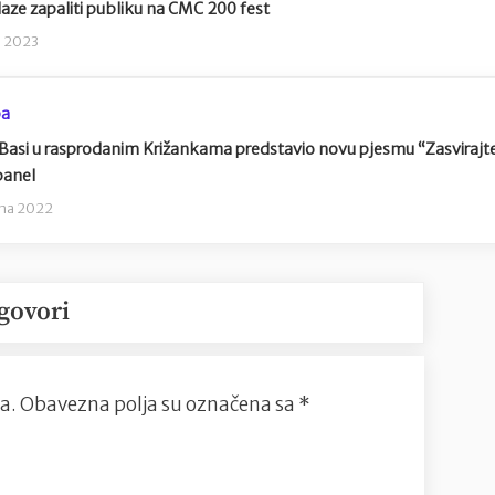
aze zapaliti publiku na CMC 200 fest
a 2023
ba
Basi u rasprodanim Križankama predstavio novu pjesmu “Zasvirajt
anel
jna 2022
govori
a.
Obavezna polja su označena sa
*