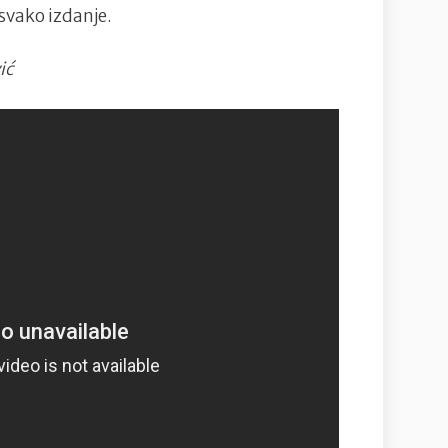
svako izdanje.
ić