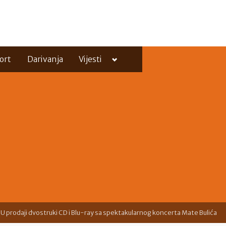
Toggle
ort
Darivanja
Vijesti
sub-
menu
Toggle
sub-
menu
U prodaji dvostruki CD i Blu-ray sa spektakularnog koncerta Mate Bulića