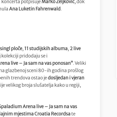
u koncerta potpisuje
Marko Zeljković
, dok
inula
Ana Luketin Fahrenwald
.
singl ploče
,
11 studijskih albuma
,
2 live
 kolekciji pridodaju se i
ena live – Ja sam na vas ponosan”
. Veliki
na glazbenoj sceni 80-ih godina prošlog
enih trendova ostao je
dosljedan i vjeran
e velikog broja slušatelja kako u regiji,
Spaladium Arena live – Ja sam na vas
ajnim mjestima Croatia Recordsa
te