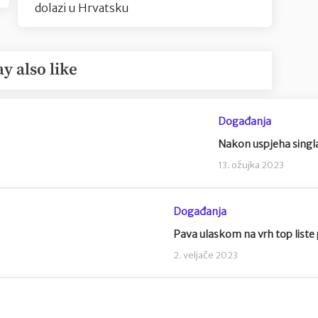
dolazi u Hrvatsku
y also like
Događanja
Nakon uspjeha singla
13. ožujka 2023
Događanja
Pava ulaskom na vrh top liste
2. veljače 2023