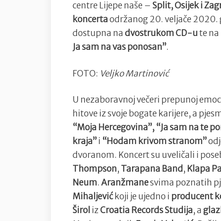
centre Lijepe naše –
Split, Osijek i Za
koncerta
održanog 20. veljače 2020.
dostupna na
dvostrukom CD-u
te na
Ja sam na vas ponosan”
.
FOTO:
Veljko Martinović
U nezaboravnoj večeri prepunoj emoci
hitove iz svoje bogate karijere, a pje
“Moja Hercegovina”, “Ja sam na te po
kraja”
i
“Hodam krivom stranom”
odj
dvoranom. Koncert su uveličali i pose
Thompson
,
Tarapana Band
,
Klapa P
Neum
.
Aranžmane
svima poznatih pj
Mihaljević
koji je ujedno i
producent k
Širol
iz
Croatia Records Studija
, a
glaz