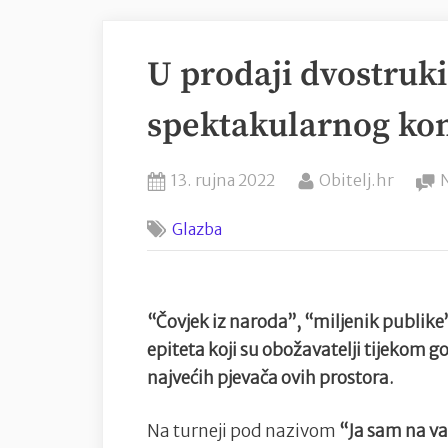
U prodaji dvostruki
spektakularnog kon
Posted
By
13. rujna 2022
Obitelj.hr
on
Glazba
“Čovjek iz naroda”, “miljenik publike”
epiteta koji su obožavatelji tijekom g
najvećih pjevača ovih prostora.
Na turneji pod nazivom
“Ja sam na v