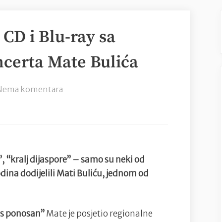
 CD i Blu-ray sa
certa Mate Bulića
na
Nema komentara
U
prodaji
dvostruki
CD
i
, “kralj dijaspore” – samo su neki od
Blu-
odina dodijelili Mati Buliću, jednom od
ray
sa
spektakularnog
as ponosan”
Mate je posjetio regionalne