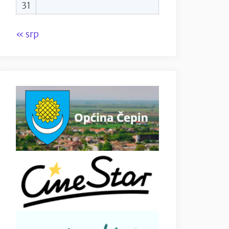
31
« srp