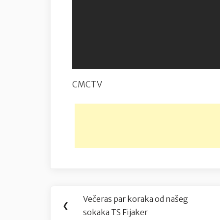
CMCTV
Navigacija
Večeras par koraka od našeg
Previous
❮
objava
sokaka TS Fijaker
Post: