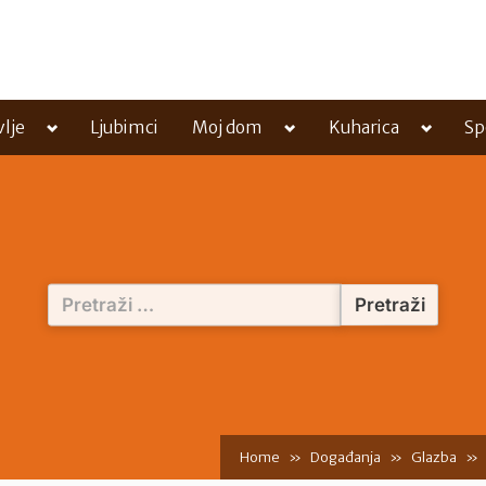
Toggle
Toggle
Toggle
vlje
Ljubimci
Moj dom
Kuharica
Sp
sub-
sub-
sub-
menu
menu
menu
Pretraži:
Home
Događanja
Glazba