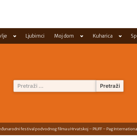
Toggle
Toggle
Toggle
vlje
Ljubimci
Moj dom
Kuharica
Sp
sub-
sub-
sub-
menu
menu
menu
Pretraži:
eđunarodni festival podvodnog filma u Hrvatskoj – PIUFF – Pag Internation