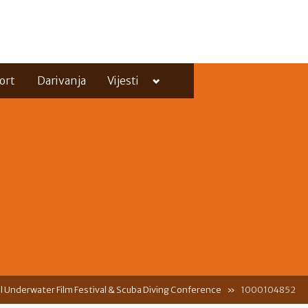
Toggle
ort
Darivanja
Vijesti
sub-
menu
Toggle
sub-
menu
al Underwater Film Festival & Scuba Diving Conference
1000104852