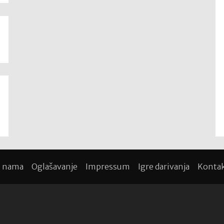
 nama
Oglašavanje
Impressum
Igre darivanja
Konta