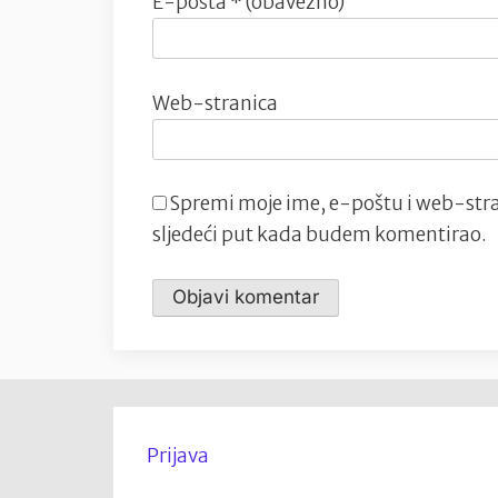
E-pošta
* (obavezno)
Web-stranica
Spremi moje ime, e-poštu i web-stra
sljedeći put kada budem komentirao.
Prijava