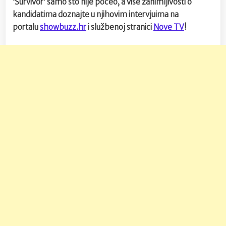
‘Survivor’ samo što nije počeo, a više zanimljivosti o
kandidatima doznajte u njihovim intervjuima na
portalu
showbuzz.hr
i službenoj stranici
Nove TV
!