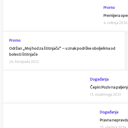
Promo
Premijera ope
4. svibnja 2026
Promo
Održan „Moj hod za štitnjaču“ – u znak podrške oboljelima od
bolesti štitnjače
24. listopada 2022
Događanja
Čepin:Poziv na paljenj
15. studenoga 2023
Događanja
Pravna nepravda
25. siječnja 2024