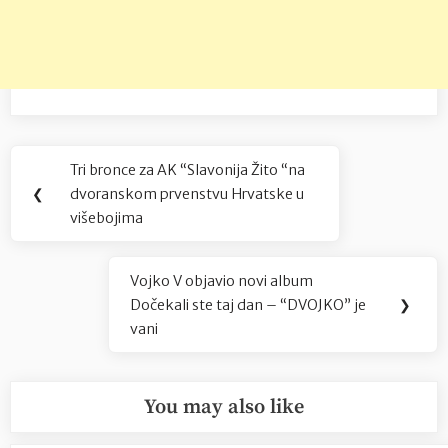
Navigacija
Tri bronce za AK “Slavonija Žito “na
Previous
objava
❮
dvoranskom prvenstvu Hrvatske u
Post:
višebojima
Vojko V objavio novi album
Next
Dočekali ste taj dan – “DVOJKO” je
❯
Post:
vani
You may also like