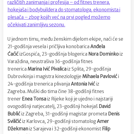
različitih zanimanja i profesija – od fitnes trenera,
hokejaša i bodybuildera do stomatologa, ekonomista i
plesača – zbog kojih već na prvi pogled možemo
očekivati zanimljivu sezonu.
U jednom timu, među ženskim dijelom ekipe, naći će se
21-godišnja vesela i pričljiva konobarica
Anđela
Ćaćić
izGospića, 23-godišnja blogerica
Nora Dominko
iz
Varaždina, neustrašiva 36-godišnja fitnes
trenerica
Marina Ivić Pivalica
iz Splita, 29-godišnja
Dubrovkinja i magistra kineziologije
Mihaela Pavlović
i
24-godišnja trenerica plivanja
Antonia Ivić
iz
Zagreba
.
Muški dio tima čine 38-godišnji fitnes
trener
Enea Tonsa
iz Rijeke koji je ujedno i najstariji
ovogodišnji natjecatelj, 23-godišnji hokejaš
David
Bublić
iz Zagreba, 31-godišnji magistar prometa
Denis
Sviličić
iz Karlovca, 29-godišnji stomatolog
Amer
Džekman
iz Sarajeva i 32-godišnji ekonomist
Filip