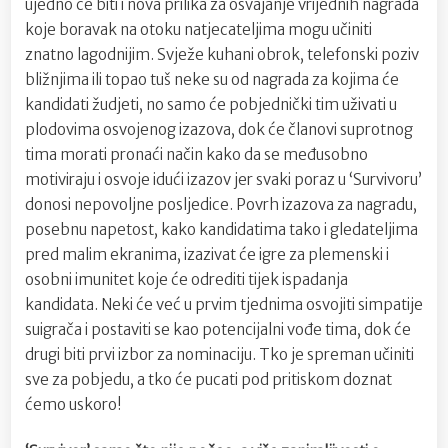
ujedno će biti i nova prilika za osvajanje vrijednih nagrada
koje boravak na otoku natjecateljima mogu učiniti
znatno lagodnijim. Svježe kuhani obrok, telefonski poziv
bližnjima ili topao tuš neke su od nagrada za kojima će
kandidati žudjeti, no samo će pobjednički tim uživati u
plodovima osvojenog izazova, dok će članovi suprotnog
tima morati pronaći način kako da se međusobno
motiviraju i osvoje idući izazov jer svaki poraz u ‘Survivoru’
donosi nepovoljne posljedice. Povrh izazova za nagradu,
posebnu napetost, kako kandidatima tako i gledateljima
pred malim ekranima, izazivat će igre za plemenski i
osobni imunitet koje će odrediti tijek ispadanja
kandidata. Neki će već u prvim tjednima osvojiti simpatije
suigrača i postaviti se kao potencijalni vođe tima, dok će
drugi biti prvi izbor za nominaciju. Tko je spreman učiniti
sve za pobjedu, a tko će pucati pod pritiskom doznat
ćemo uskoro!