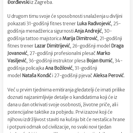
Đorđievski
iz Zagreba.
U drugom timu svoje će sposobnosti snalaženja u divljini
pokazati 31-godišnji fitnes trener
Luka Radivojević
, 25-
godišnja menadžerica sigurnosti
Anja Andrejić
, 30-
godišnja tattoo majstorica
Marija Dimitrović
, 21-godišnji
fitnes trener
Lazar Dimitrijević
, 26-godišnji model
Draga
Jovanović
, 27-godišnji profesionalni plesač
Marko
Vasiljević
, 36-godišnji instruktor plesa
Bojan Đumić
, 34-
godišnja policajka
Ana Božilović
, 31-godišnji
model
Nataša Kondić
i 27-godišnji pjevač
Aleksa Perović
.
Već u prvim tjednima emitiranja gledatelji će imati prilike
doznati najzanimljivije detalje o kandidatima koji će iz
dana u dan otkrivati svoje osobnosti, životne priče, ali i
potencijalne taktike za pobjedu. Prvi izazovi koji će
njihovu izdržljivost staviti na kušnju bit će nestašica hrane
i potpuni odmak od civilizacije, no svaki novi tjedan