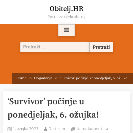
Skip
Obitelj.HR
to
Portal za cijelu obitelj
content
Pretraži:
Home
Događanja
‘Survivor’ počinje u ponedjeljak, 6. ožujka!
‘Survivor’ počinje u
ponedjeljak, 6. ožujka!
Posted
By
na
1. ožujka 2023
Obitelj.hr
Nema komentara