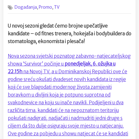
on
‘Survivor’
,
,
Događanja
Promo
TV
počinje
u
ponedjeljak,
U novoj sezoni gledat ćemo brojne upečatljive
6.
kandidate – od fitnes trenera, hokejaša i bodybuildera do
ožujka!
stomatologa, ekonomista i plesača!
Nova sezona svjetski poznatog zabavno-natjecateljskog
showa ‘Survivor’ počinje u
ponedjeljak, 6. ožujka u
22.15h
na Novoj TV, a u Dominikanskoj Republici ove će
godine sreću okušati dvadeset novih kandidata iz regije
koji će sve blagodati modernog života zamijeniti
boravkom u divljini koja je potpuno suprotna od
svakodnevice na koju su inače navikli. Podijeljeni u dva
različita tima, kandidati će na nepoznatom teritoriju
pokušati nadigrati, nadjačati i nadmudriti jedni druge s
ciljem da što dulje osiguraju svoje mjesto u natjecanju.
Ove godine za pobjedu u showu natjecat će se kandidati