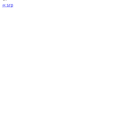
« srp