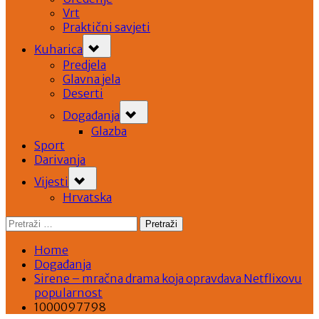
Vrt
Praktični savjeti
Toggle
Kuharica
sub-
menu
Predjela
Glavna jela
Deserti
Toggle
Događanja
sub-
menu
Glazba
Sport
Darivanja
Toggle
Vijesti
sub-
menu
Hrvatska
Pretraži:
Home
Događanja
Sirene – mračna drama koja opravdava Netflixovu
popularnost
1000097798