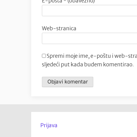
E-pošta
* (obavezno)
Web-stranica
Spremi moje ime, e-poštu i web-stra
sljedeći put kada budem komentirao.
Prijava