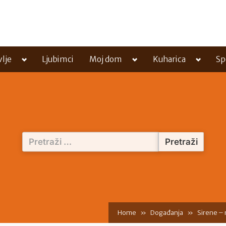
Toggle
Toggle
Toggle
vlje
Ljubimci
Moj dom
Kuharica
Sp
sub-
sub-
sub-
menu
menu
menu
Pretraži:
Home
Događanja
Sirene –