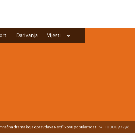
Toggle
ort
Darivanja
Vijesti
sub-
menu
Toggle
sub-
menu
 mračna drama koja opravdava Netflixovu popularnost
1000097796