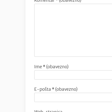
Komentar
* (obavezno)
Ime
* (obavezno)
E-pošta
* (obavezno)
Web-stranica