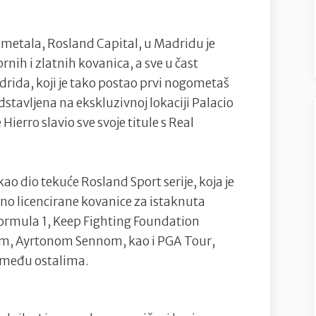
kovanica
s
 metala, Rosland Capital, u Madridu je
likom
rnih i zlatnih kovanica, a sve u čast
Fernanda
drida, koji je tako postao prvi nogometaš
Hierra
stavljena na ekskluzivnoj lokaciji Palacio
Hierro slavio sve svoje titule s Real
kao dio tekuće Rosland Sport serije, koja je
bno licencirane kovanice za istaknuta
 Formula 1, Keep Fighting Foundation
m, Ayrtonom Sennom, kao i PGA Tour,
 među ostalima.