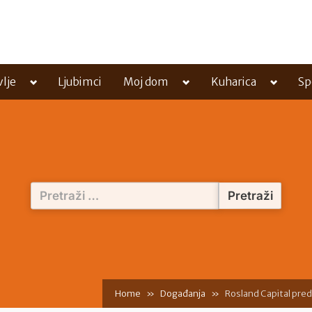
Toggle
Toggle
Toggle
vlje
Ljubimci
Moj dom
Kuharica
Sp
sub-
sub-
sub-
menu
menu
menu
Pretraži:
Home
Događanja
Rosland Capital pred