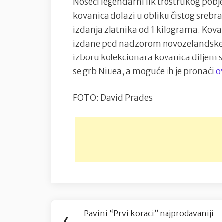
Noseći legendarni lik trostrukog pobj
kovanica dolazi u obliku čistog srebra 
izdanja zlatnika od 1 kilograma. Kova
izdane pod nadzorom novozelandske
izboru kolekcionara kovanica diljem s
se grb Niuea, a moguće ih je pronaći
o
FOTO: David Prades
Navigacija
Pavini “Prvi koraci” najprodavaniji
Previous
❮