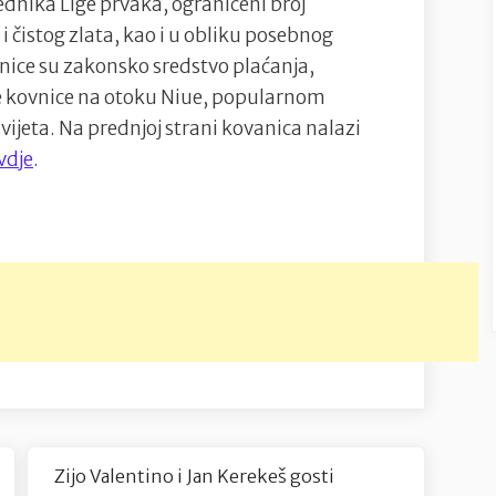
ednika Lige prvaka, ograničeni broj
i čistog zlata, kao i u obliku posebnog
nice su zakonsko sredstvo plaćanja,
 kovnice na otoku Niue, popularnom
vijeta. Na prednjoj strani kovanica nalazi
vdje
.
Zijo Valentino i Jan Kerekeš gosti
Next