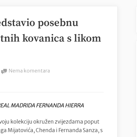
edstavio posebnu
atnih kovanica s likom
na
Nema komentara
Rosland
Capital
predstavio
posebnu
 REAL MADRIDA FERNANDA HIERRA
seriju
srebrnih
voju kolekciju okružen zvijezdama poput
i
raga Mijatovića, Chenda i Fernanda Sanza, s
zlatnih