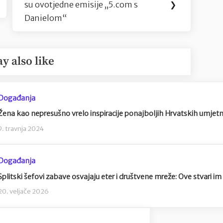
su ovotjedne emisije „5.com s
❯
Post:
Danielom“
y also like
Događanja
Žena kao nepresušno vrelo inspiracije ponajboljih Hrvatskih umjet
9. travnja 2024
Događanja
Splitski šefovi zabave osvajaju eter i društvene mreže: Ove stvari i
20. veljače 2026