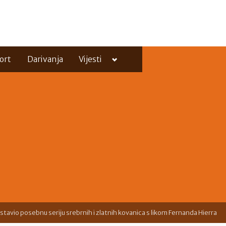
Toggle
ort
Darivanja
Vijesti
sub-
menu
Toggle
sub-
menu
stavio posebnu seriju srebrnih i zlatnih kovanica s likom Fernanda Hierra