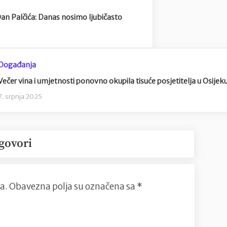
n Palčića: Danas nosimo ljubičasto
Događanja
Večer vina i umjetnosti ponovno okupila tisuće posjetitelja u Osijek
7. srpnja 2025
govori
a.
Obavezna polja su označena sa
*