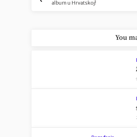
objava
album u Hrvatskoj!
Post:
You ma