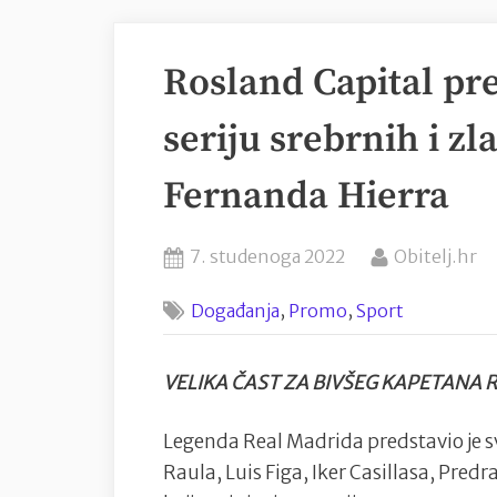
Rosland Capital pr
seriju srebrnih i zl
Fernanda Hierra
Posted
By
7. studenoga 2022
Obitelj.hr
on
,
,
Događanja
Promo
Sport
VELIKA ČAST ZA BIVŠEG KAPETANA
Legenda Real Madrida predstavio je s
Raula, Luis Figa, Iker Casillasa, Pred