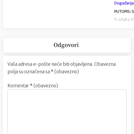
Događanja
PUTOPIS: S
9. ožujka 2
Odgovori
Vaša adresa e-pošte neće biti objavljena.
Obavezna
polja su označena sa
* (obavezno)
Komentar
* (obavezno)