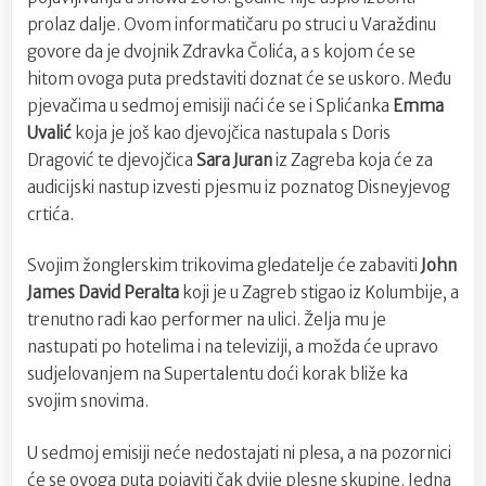
prolaz dalje. Ovom informatičaru po struci u Varaždinu
govore da je dvojnik Zdravka Čolića, a s kojom će se
hitom ovoga puta predstaviti doznat će se uskoro. Među
pjevačima u sedmoj emisiji naći će se i Splićanka
Emma
Uvalić
koja je još kao djevojčica nastupala s Doris
Dragović te djevojčica
Sara Juran
iz Zagreba koja će za
audicijski nastup izvesti pjesmu iz poznatog Disneyjevog
crtića.
Svojim žonglerskim trikovima gledatelje će zabaviti
John
James David Peralta
koji je u Zagreb stigao iz Kolumbije, a
trenutno radi kao performer na ulici. Želja mu je
nastupati po hotelima i na televiziji, a možda će upravo
sudjelovanjem na Supertalentu doći korak bliže ka
svojim snovima.
U sedmoj emisiji neće nedostajati ni plesa, a na pozornici
će se ovoga puta pojaviti čak dvije plesne skupine. Jedna