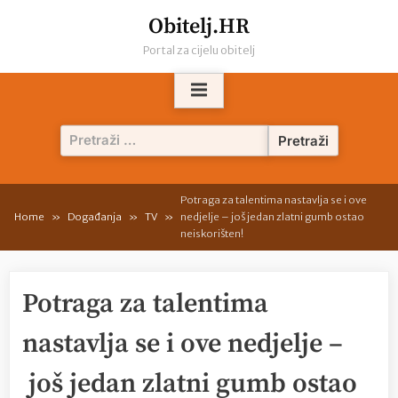
Skip
Obitelj.HR
to
Portal za cijelu obitelj
content
Pretraži:
Potraga za talentima nastavlja se i ove
Home
Događanja
TV
nedjelje – još jedan zlatni gumb ostao
neiskorišten!
Potraga za talentima
nastavlja se i ove nedjelje –
još jedan zlatni gumb ostao