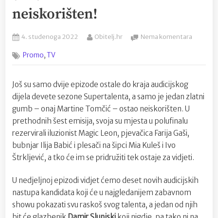
neiskorišten!
Posted
By
na
4. studenoga 2022
Obitelj.hr
Nema komentara
on
Potraga
,
Promo
TV
za
talentim
nastavlj
Još su samo dvije epizode ostale do kraja audicijskog
se
dijela devete sezone Supertalenta, a samo je jedan zlatni
i
ove
gumb – onaj Martine Tomčić – ostao neiskorišten. U
nedjelje
prethodnih šest emisija, svoja su mjesta u polufinalu
još
rezervirali iluzionist Magic Leon, pjevačica Farija Gaši,
jedan
bubnjar Ilija Babić i plesači na šipci Mia Kuleš i Ivo
zlatni
Štrkljević, a tko će im se pridružiti tek ostaje za vidjeti.
gumb
ostao
neiskori
U nedjeljnoj epizodi vidjet ćemo deset novih audicijskih
nastupa kandidata koji će u najgledanijem zabavnom
showu pokazati svu raskoš svog talenta, a jedan od njih
bit će glazbenik
Damir Slunjski
koji nigdje, pa tako ni na