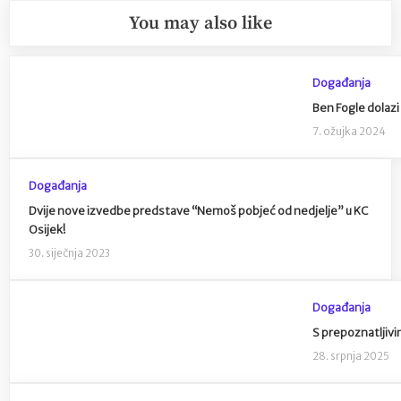
You may also like
Događanja
Ben Fogle dolazi
7. ožujka 2024
Događanja
Dvije nove izvedbe predstave “Nemoš pobjeć od nedjelje” u KC
Osijek!
30. siječnja 2023
Događanja
S prepoznatljiv
28. srpnja 2025