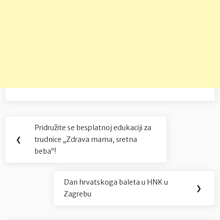
Navigacija
Pridružite se besplatnoj edukaciji za
Previous
objava
❮
trudnice „Zdrava mama, sretna
Post:
beba“!
Dan hrvatskoga baleta u HNK u
Next
❯
Zagrebu
Post: