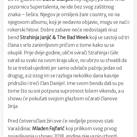
pozornicu Supertalenta, ne ide bez svog zaštitnog
znaka – šešira. Njegov je omiljeni žanr country, no na
njegovom albumu, koji je nedavno objavio, mogu se naći i
rokerski hitovi. Dobre zabave neće nedostajati ni uz
bend
Strahinja Janjić & The Bad Week
koji se sastoji od tri
člana s vrlo zanimljivom pričom o tome kako su se
okupili. Prije dvije godine, ulični svirači Strahinja i Gile
svirali su svaki na svom kraju ulice, no ubrzo su shvatili da
bi se trebali ujediniti jer samo odvlače pažnju jedan od
drugog, a iz istog im se razloga nekoliko dana kasnije
pridružio i treći član Danijel. Ime svom bendu dali su po
tome što su oni potpuna suprotnost lošem vikendu, a u
showu će pokušati svojom glazbom očarati članove
žirija.
Pred četveročlani žiri ove će nedjelje ponovo stati
Varaždinac
Mladen Fajfarić
koji prilikom svog prvog
pojavljivanja u showu 2018. godine nije uspio izboriti