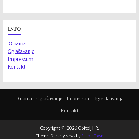
INFO
O nama
Oglašavanje
Impressum
Kontakt
O nama
Oglašavanje
Impressum
Igre darivanja
Kontakt
Copyright © 2026 Obitelj.HR.
Theme: Oceanly News by
ScriptsTown