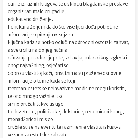
dame iz raznih krugova te u sklopu blagdanske proslave
organizirati malo drugačije,
edukativno druženje.
Ponukana željom da do što više ljudi dođu potrebne
informacije o pitanjima koja su
ključna kada se netko odluči na određeni estetski zahvat,
a sve u cilju najboljeg načina
očuvanja prirodne ljepote, zdravlja, mladolikog izgleda i
onog najvažnijeg, osjećati se
dobro u vlastitoj koži, prisutnima su pružene osnovne
informacije o tome kada se koji
tretmani estetske neinvazivne medicine mogu koristiti,
te ono mnogo važnije, tko
smije pružati takve usluge.
Poduzetnice, političarke, doktorice, renomirani kirurg,
menadžerice i misice
družile su se na eventu te razmijenile vlastita iskustva
vezano za estetske zahvate