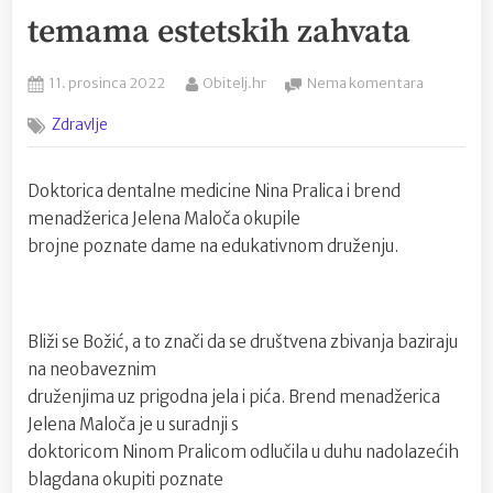
temama estetskih zahvata
Posted
By
na
11. prosinca 2022
Obitelj.hr
Nema komentara
on
Popularna
Zdravlje
doktorica
Nina
Pralica
Doktorica dentalne medicine Nina Pralica i brend
s
menadžerica Jelena Maloča okupile
brojnim
poznatim
brojne poznate dame na edukativnom druženju.
damama
progovori
o
tabu
Bliži se Božić, a to znači da se društvena zbivanja baziraju
temama
na neobaveznim
estetskih
druženjima uz prigodna jela i pića. Brend menadžerica
zahvata
Jelena Maloča je u suradnji s
doktoricom Ninom Pralicom odlučila u duhu nadolazećih
blagdana okupiti poznate