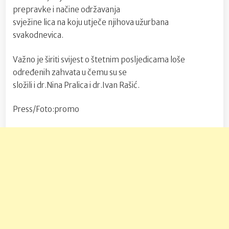
prepravke i načine održavanja
svježine lica na koju utječe njihova užurbana
svakodnevica.
Važno je širiti svijest o štetnim posljedicama loše
određenih zahvata u čemu su se
složili i dr.Nina Pralica i dr.Ivan Rašić.
Press/Foto:promo