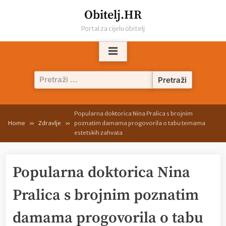
Skip
Obitelj.HR
to
Portal za cijelu obitelj
content
Pretraži:
Popularna doktorica Nina Pralica s brojnim
Home
Zdravlje
poznatim damama progovorila o tabu temama
estetskih zahvata
Popularna doktorica Nina
Pralica s brojnim poznatim
damama progovorila o tabu