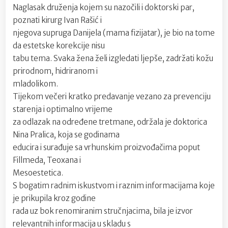
Naglasak druženja kojem su nazočili i doktorski par,
poznati kirurg Ivan Rašić i
njegova supruga Danijela (mama fizijatar), je bio na tome
da estetske korekcije nisu
tabu tema. Svaka žena želi izgledati ljepše, zadržati kožu
prirodnom, hidriranom i
mladolikom.
Tijekom večeri kratko predavanje vezano za prevenciju
starenja i optimalno vrijeme
za odlazak na određene tretmane, održala je doktorica
Nina Pralica, koja se godinama
educira i surađuje sa vrhunskim proizvođačima poput
Fillmeda, Teoxana i
Mesoestetica.
S bogatim radnim iskustvom i raznim informacijama koje
je prikupila kroz godine
rada uz bok renomiranim stručnjacima, bila je izvor
relevantnih informacija u skladu s