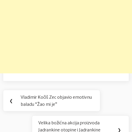
Navigacija
Vladimir Kočiš Zec objavio emotivnu
Previous
❮
objava
baladu “Žao mi je”
Post:
Velika božićna akcija proizvoda
Next
Jadrankine otopine i Jadrankine
❯