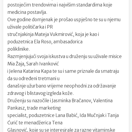
postojećim trendovima i najvišim standardima koje
medicina postavlja.
Ove godine domjenak je prošao uspješno te su u njemu
uživale političarka i PR
stručnjakinja Mateja Vukmirović, koja je kao i
poduzetnica Ela Roso, ambasadorica
poliklinike.
Razmjenjujući svoja iskustva u druženju su uživale misice
Mia Žaja, Sarah Ivanković
i Jelena Katarina Kapa te su i same priznale da smatraju
da su određeni tretmani u
današnje užurbano vrijeme neophodni za održavanje
zdravog i blistavog izgleda kože.
Druženju su nazočile i Jasminka Bračanov, Valentina
Pankasz, trade marketing
specialist, poduzetnice Lana Babić, Ida Mučnjak i Tanja
Ćurić te menadžerica Tena
Glasnović, koje su se interesirale za razne vitaminske