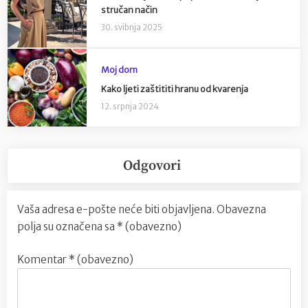
stručan način
30. svibnja 2025
Moj dom
Kako ljeti zaštititi hranu od kvarenja
12. srpnja 2024
Odgovori
Vaša adresa e-pošte neće biti objavljena.
Obavezna
polja su označena sa
* (obavezno)
Komentar
* (obavezno)