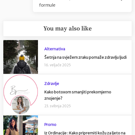
Post:
formule
You may also like
Alternativa
Šetnja na svježem zraku pomaže zdravlju ljudi
16. veljače 2025
Zdravlje
Kako botoxom smanjiti prekomjerno
znojenje?
23. svibnja 2025
Promo
Iz Ordinacije : Kako pripremiti kožu za ljeto na