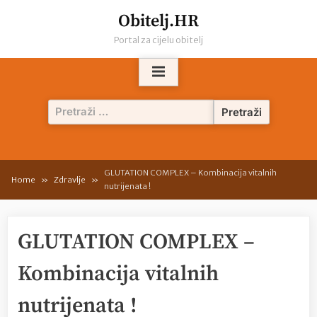
Skip
Obitelj.HR
to
Portal za cijelu obitelj
content
Pretraži:
GLUTATION COMPLEX – Kombinacija vitalnih
Home
Zdravlje
nutrijenata !
GLUTATION COMPLEX –
Kombinacija vitalnih
nutrijenata !