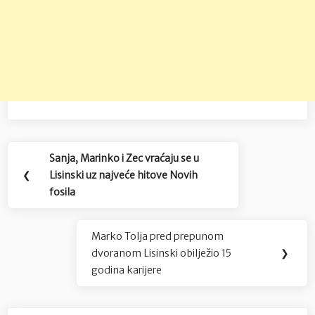
Navigacija
Sanja, Marinko i Zec vraćaju se u
Previous
objava
❮
Lisinski uz najveće hitove Novih
Post:
fosila
Marko Tolja pred prepunom
Next
dvoranom Lisinski obilježio 15
❯
Post:
godina karijere