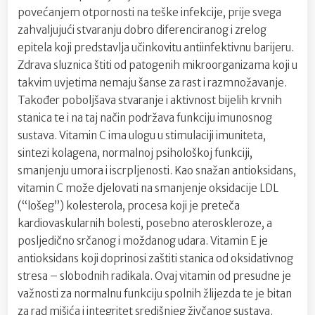
povećanjem otpornosti na teške infekcije, prije svega
zahvaljujući stvaranju dobro diferenciranog i zrelog
epitela koji predstavlja učinkovitu antiinfektivnu barijeru.
Zdrava sluznica štiti od patogenih mikroorganizama koji u
takvim uvjetima nemaju šanse za rast i razmnožavanje.
Također poboljšava stvaranje i aktivnost bijelih krvnih
stanica te i na taj način podržava funkciju imunosnog
sustava. Vitamin C ima ulogu u stimulaciji imuniteta,
sintezi kolagena, normalnoj psihološkoj funkciji,
smanjenju umora i iscrpljenosti. Kao snažan antioksidans,
vitamin C može djelovati na smanjenje oksidacije LDL
(“lošeg”) kolesterola, procesa koji je preteča
kardiovaskularnih bolesti, posebno ateroskleroze, a
posljedično srčanog i moždanog udara. Vitamin E je
antioksidans koji doprinosi zaštiti stanica od oksidativnog
stresa – slobodnih radikala. Ovaj vitamin od presudne je
važnosti za normalnu funkciju spolnih žlijezda te je bitan
za rad mišića i integritet središnjeg živčanog sustava.