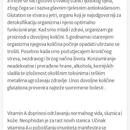
a može se naći gotovo u svakoj stanici ljudskog tijela,
zbog čega se i naziva glavnim tjelesnim antioksidansom.
Glutation se stvara u jetri, organu koji je najodgovorniji za
detoksifikaciju organizma i njeno optimalno
funkcioniranje. Kad smo mladi i zdravi, organizam ga
proizvodi u dovoljnoj količini. S godinama i starenjem
organizma njegova količina počinje opadati i ubrzano se
trošiti. Posebno kada smo pod utjecajem kroničnog
stresa, nezdravog i brzog načina života. Konzumiranje
neadekvatne i prerađene hrane, alkohola, kemijskih
sladila te izloženost okolišnim toksinima i teškim
metalima ugrožavaju zdravlje. Unos dovoljne količine
glutationa prevenira najteže suvremene bolesti .
Vitamin A doprinosi održavanju normalnog vida, sluznica i
kože. Neophodan je za rast novih stanica. Učinak
vitamina A u poboljšanju imuniteta manifestira se