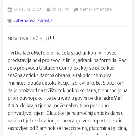
Posted
By
na
13. ožujka 2023
Obitelj.hr
Nema komentara
on
GLUTATION
,
Alternativa
Zdravlje
COMPLEX
–
Kombinacija
NOVO NA TRŽISTU !!!
vitalnih
nutrijenata
Tvrtka JadroMel d.o.o. na čelu s Jadrankom Vrhovec
!
predstavlja novi proizvod iz linije Jadrankina formula. Radi
se o proizvodu Glutation Complex, koji se ističe kao
snažna antioksidantna obrana, a također stimulira
imunitet, potiče detoksikaciju i zdravlje kože. S obzirom
da je proizvod na tržištu tek nekoliko dana, trenutno je na
promotivnoj akciji te se u web trgovini tvrtke
JadroMel
d.o.o.
do kraja tjedna može nabaviti po posebno
prihvatljivoj cijeni. Glutation je najmoćniji antioksidans u
našem tijelu. Glutation je linearan, u vodi topiv tripeptid
sastavljen od 3 aminokiseline: cisteina, glutamina i glicina,