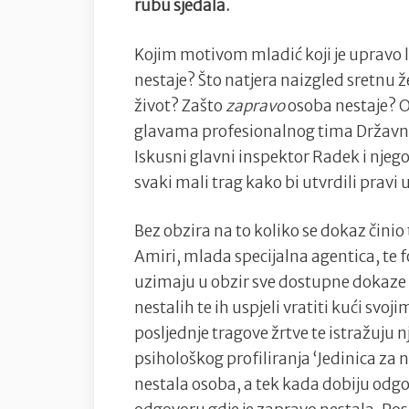
rubu sjedala.
Kojim motivom mladić koji je upravo 
nestaje? Što natjera naizgled sretnu 
život? Zašto
zapravo
osoba nestaje? 
glavama profesionalnog tima Državnog
Iskusni glavni inspektor Radek i njegov
svaki mali trag kako bi utvrdili pravi
Bez obzira na to koliko se dokaz činio
Amiri, mlada specijalna agentica, te f
uzimaju u obzir sve dostupne dokaze u 
nestalih te ih uspjeli vratiti kući svo
posljednje tragove žrtve te istražuju
psihološkog profiliranja ‘Jedinica za n
nestala osoba, a tek kada dobiju odgov