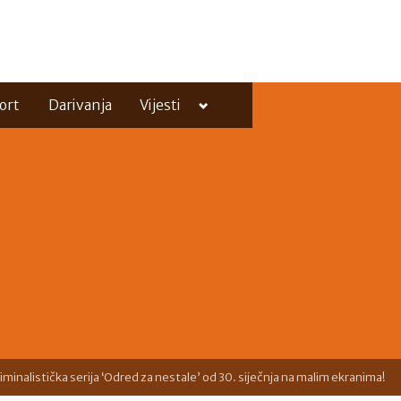
Toggle
ort
Darivanja
Vijesti
sub-
menu
Toggle
sub-
menu
iminalistička serija ‘Odred za nestale’ od 30. siječnja na malim ekranima!