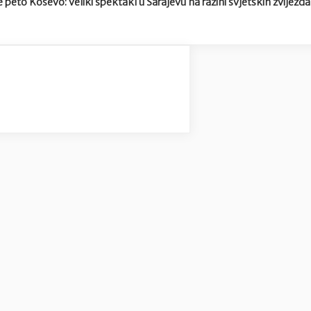
e peto Koševo: veliki spektakl u Sarajevu na razini svjetskih zvijezda