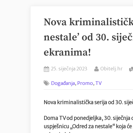
Nova kriminalističk
nestale’ od 30. sij
ekranima!
Posted
By
25. siječnja 2023
Obitelj.hr
on
,
,
Događanja
Promo
TV
Nova kriminalistička serija od 30. si
Doma TV od ponedjeljka, 30. siječnja
uspješnicu „Odred za nestale“ koja će 