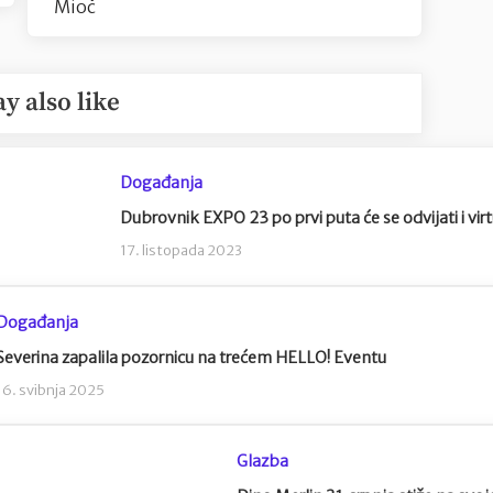
Mioč
y also like
Događanja
Dubrovnik EXPO 23 po prvi puta će se odvijati i vir
17. listopada 2023
Događanja
Severina zapalila pozornicu na trećem HELLO! Eventu
16. svibnja 2025
Glazba