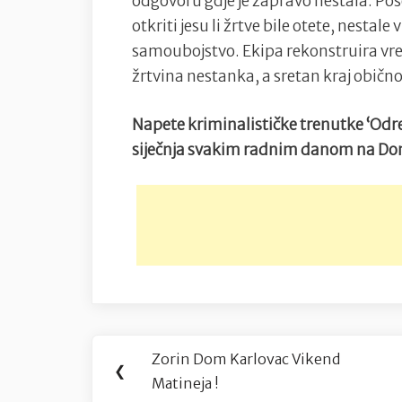
odgovoru gdje je zapravo nestala. P
otkriti jesu li žrtve bile otete, nestale
samoubojstvo. Ekipa rekonstruira vrem
žrtvina nestanka, a sretan kraj obično
Napete kriminalističke trenutke ‘Odre
siječnja svakim radnim danom na D
Navigacija
Zorin Dom Karlovac Vikend
Previous
❮
objava
Matineja !
Post: