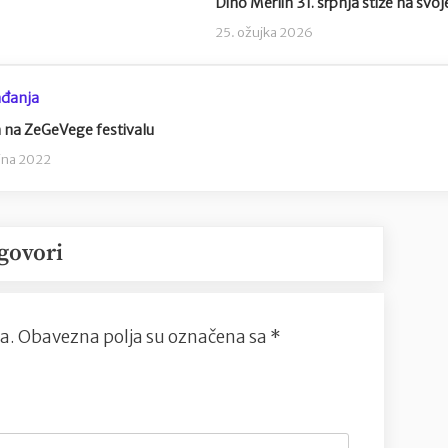
Dino Merlin 31. srpnja stiže na svoj
25. ožujka 2026
đanja
 na ZeGeVege festivalu
ujna 2022
govori
a.
Obavezna polja su označena sa
*