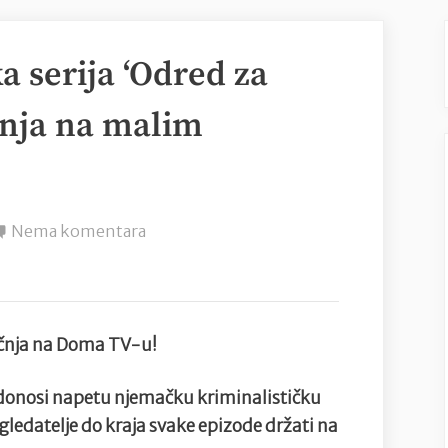
a serija ‘Odred za
ečnja na malim
na
Nema komentara
Nova
kriminalistička
serija
‘Odred
ječnja na Doma TV-u!
za
nestale’
 donosi napetu njemačku kriminalističku
od
gledatelje do kraja svake epizode držati na
30.