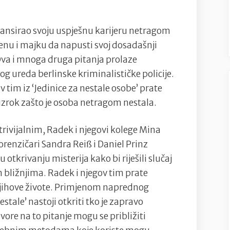
siječnja
na
lansirao svoju uspješnu karijeru netragom
malim
ženu i majku da napusti svoj dosadašnji
ekranima!
Ova i mnoga druga pitanja prolaze
 ureda berlinske kriminalističke policije.
 tim iz ‘Jedinice za nestale osobe’ prate
 uzrok zašto je osoba netragom nestala.
 trivijalnim, Radek i njegovi kolege Mina
orenzičari Sandra Reiß i Daniel Prinz
otkrivanju misterija kako bi riješili slučaj
jim bližnjima. Radek i njegov tim prate
 njihove živote. Primjenom naprednog
estale’ nastoji otkriti tko je zapravo
ore na to pitanje mogu se približiti