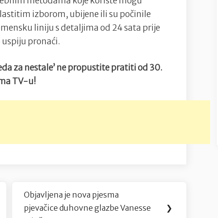
osebnim metodama koje koriste mogu
 vlastitim izborom, ubijene ili su počinile
ensku liniju s detaljima od 24 sata prije
 uspiju pronaći.
da za nestale’ ne propustite pratiti od 30.
oma TV-u!
Objavljena je nova pjesma
Next
pjevačice duhovne glazbe Vanesse
❯
Post: