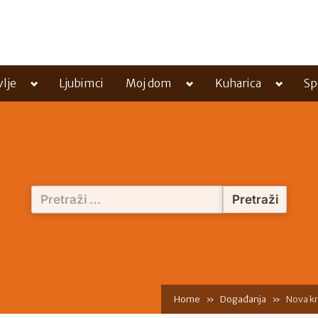
Toggle
Toggle
Toggle
vlje
Ljubimci
Moj dom
Kuharica
Sp
sub-
sub-
sub-
menu
menu
menu
Pretraži:
Home
Događanja
Nova kr