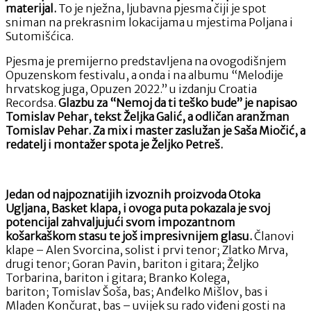
materijal.
To je nježna, ljubavna pjesma čiji je spot
sniman na prekrasnim lokacijama u mjestima Poljana i
Sutomišćica.
Pjesma je premijerno predstavljena na ovogodišnjem
Opuzenskom festivalu, a onda i na albumu “Melodije
hrvatskog juga, Opuzen 2022.” u izdanju Croatia
Recordsa.
Glazbu za “Nemoj da ti teško bude” je napisao
Tomislav Pehar, tekst Željka Galić, a odličan aranžman
Tomislav Pehar.
Za mix i master zaslužan je
Saša Miočić, a
redatelj i montažer spota je Željko Petreš.
Jedan od najpoznatijih izvoznih proizvoda Otoka
Ugljana, Basket klapa, i ovoga puta pokazala je svoj
potencijal zahvaljujući svom impozantnom
košarkaškom stasu te još impresivnijem glasu.
Članovi
klape – Alen Svorcina, solist i prvi tenor; Zlatko Mrva,
drugi tenor; Goran Pavin, bariton i gitara; Željko
Torbarina, bariton i gitara; Branko Kolega,
bariton; Tomislav Šoša, bas; Anđelko Mišlov, bas i
Mladen Končurat, bas – uvijek su rado viđeni gosti na