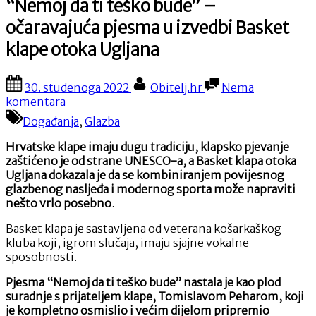
“Nemoj da ti teško bude” –
očaravajuća pjesma u izvedbi Basket
klape otoka Ugljana
Posted
By
30. studenoga 2022
Obitelj.hr
Nema
on
na
komentara
“Nemoj
Događanja
,
Glazba
da
ti
Hrvatske klape imaju dugu tradiciju, klapsko pjevanje
teško
zaštićeno je od strane UNESCO-a, a Basket klapa otoka
bude”
Ugljana dokazala je da se kombiniranjem povijesnog
–
glazbenog nasljeđa i modernog sporta može napraviti
očaravajuća
nešto vrlo posebno
.
pjesma
u
Basket klapa je sastavljena od veterana košarkaškog
izvedbi
kluba koji, igrom slučaja, imaju sjajne vokalne
Basket
sposobnosti.
klape
Pjesma “Nemoj da ti teško bude” nastala je kao plod
otoka
suradnje s prijateljem klape, Tomislavom Peharom, koji
Ugljana
je kompletno osmislio i većim dijelom pripremio