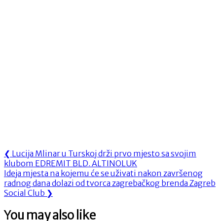
Navigacija
Previous
❮
Lucija Mlinar u Turskoj drži prvo mjesto sa svojim
Post:
klubom EDREMIT BLD. ALTINOLUK
objava
Next
Ideja mjesta na kojemu će se uživati nakon završenog
Post:
radnog dana dolazi od tvorca zagrebačkog brenda Zagreb
Social Club
❯
You may also like