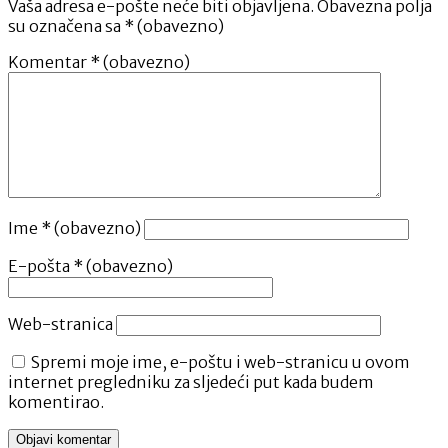
Vaša adresa e-pošte neće biti objavljena.
Obavezna polja
su označena sa
* (obavezno)
Komentar
* (obavezno)
Ime
* (obavezno)
E-pošta
* (obavezno)
Web-stranica
Spremi moje ime, e-poštu i web-stranicu u ovom
internet pregledniku za sljedeći put kada budem
komentirao.