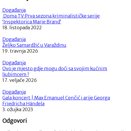
Događanja
Doma TV:Prva sezona kriminalističke serije
‘Inspektorica Marie Brand’
18. listopada 2022
Događanja
Željko Samardžić u Varaždinu
19. travnja 2026
Događanja
Ovo je mjesto gdje mogu doći sa svojim kućnim
ljubimcem !
17. veljače 2026
Događanja
Gala koncert | Max Emanuel Cenčić i arije Georga
Friedricha Händela
3. ožujka 2023
Odgovori