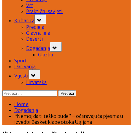
Vrt
Praktični savjeti
Toggle
Kuharica
sub-
menu
Predjela
Glavna jela
Deserti
Toggle
Događanja
sub-
menu
Glazba
Sport
Darivanja
Toggle
Vijesti
sub-
menu
Hrvatska
Pretraži:
Home
Događanja
“Nemoj da ti teško bude” – očaravajuća pjesma u
izvedbi Basket klape otoka Ugljana