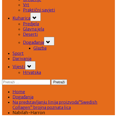
Vrt
Praktični savjeti
Toggle
Kuharica
sub-
menu
Predjela
Glavna jela
Deserti
Toggle
Događanja
sub-
menu
Glazba
Sport
Darivanja
Toggle
Vijesti
sub-
menu
Hrvatska
Pretraži:
Home
Događanja
Na predstavljanju linija proizvoda”Swedish
Collagen” brojna poznata lica
Nabilah-Harron