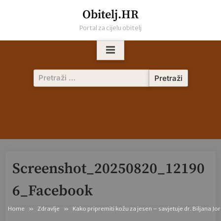
Skip
Obitelj.HR
to
Portal za cijelu obitelj
content
Pretraži:
Screenshot_20250820_12190
6_Facebook
Home
Zdravlje
Kako pripremiti kožu za jesen – savjetuje dr. Biljana J