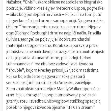
Nažalost, “Elvis” uskoro sklizne na staloženo biografsko
područje. Vidimo Presleyjev meteorski uspon, pogreške
– bilo zbog pohlepe ili naivnosti – koje čini na tom putu i
njegov konačni pad prema samoparodiji. Njegova majka
(Helen Thomson) umire u najotrcanijem ritmu. Njegov
otac (Richard Roxburgh) drhti na najplići način. Priscilla
(Olivia DeJonge) se pojavljuje i dobiva standardni
materijal za tragične žene. Korak se usporava, a priča
jednostavno ne nudi dovoljno razigranosti ili unutrašnjosti
da bi je pratila. Ali unatoč tome, posljednji dijelovi
Luhrmannova filma nisu bez zadovoljstva: izvedba
“Trouble”, kojom Presley prkosi južnjačkim rasistima
koji se boje da će se njegova crnačka glazba (i
senzualnost) infiltrirati u bijelu Ameriku, zadivljuje.
Zamrznuti okviri snimateljice Mandy Walker oponašaju
crno-bijelu fotografiju, poput umotavanja povijesti u
jutarnju rosu. Izvedba Elvisovog povratničkog specijala,
posebno njegova izvedba pjesme “If I Can Dream”