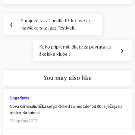
Navigacija
Sarajevo Jazz Guerilla 19. kolovoza
Previous
❮
objava
na Makarska Jazz Festivalu
Post:
Kako pripremiti dijete za povratak u
Next
❯
školske klupe ?
Post:
You may also like
Događanja
Nova kriminalistička serija ‘Odred za nestale’ od 30. siječnja na
malim ekranima!
25. siječnja 2023