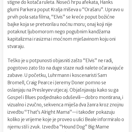
stigne do kotača ruleta. Noseći hrpu afekata, Hanks
glumi Parkera poput Kralja miševa u “Orašaru”. Upravo u
prvih pola sata filma, “Elvis” se kreće poput božićne
bajke koja se pretvorila u noćnu moru; onaj koji nije
potaknut ljubomorom nego pogubnim kandžama
kapitalizma i rasizma i moćnom mješavinom koju oni
stvaraju.
Teško je u potpunosti objasniti zašto “Elvis” ne radi,
pogotovo zato što na duge staze nudi nalete očaravajuće
zabave. U početku, Luhrmann i koscenaristi Sam
Bromell, Craig Pearce i Jeremy Doner pomno se
oslanjaju na Presleyev utjecaj. Objašnjavaju kako su ga
Gospel i Blues podjednako oduševili—dobro montirana, i
vizualno i zvučno, sekvenca miješa dva žanra kroz znojnu
izvedbu “That’s Alright Mama”—i također pokazuju
koliko je vrijeme koje je proveo u ulici Beale informiralo o
njemu stil i zvuk. Izvedba “Hound Dog” Big Mame