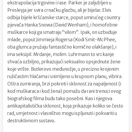
ekstrapolacija trgovine i rase. Parker je zaljubljen u
Presleyja jer svira crnačku glazbu, ali je bijelac.Elvis
odbija bijele kršćanske starce, poput umirućeg country
pjevača Hanka Snowa (David Wenham), i homofobne
muškarce koji ga smatraju “vilom”. Ipak, on uzbuđuje
mlade, poput Jimmieja Rogersa (Kodi Smit-McPhee,
oba glumca pružaju fantastično komično olakšanje), i
ima seksipil. Mrdanje, molim. Luhrmann to vrckanje
shvaća ozbiljno, prikazujući seksualno opsjednute žene
koje vrište. Butlerovo međunožje, u precizno krojenim
ružičastim hlačama i snimljeno u krupnom planu, vibrira.
Oštra zumiranja, brzi pokreti i sklonost za napaljenost (i
kod muškaraca i kod žena) pomažu da rani trenuci ovog
biografskog filma budu tako posebni. Kao i njegova
antikapitalistička sklonost, koja prikazuje koliko se često
rad, umjetnost i vlasništvo mogu ispljunuti i pokvariti u
destruktivnom sustavu.