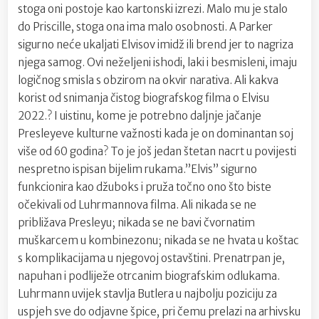
stoga oni postoje kao kartonski izrezi. Malo mu je stalo
do Priscille, stoga ona ima malo osobnosti. A Parker
sigurno neće ukaljati Elvisov imidž ili brend jer to nagriza
njega samog. Ovi neželjeni ishodi, laki i besmisleni, imaju
logičnog smisla s obzirom na okvir narativa. Ali kakva
korist od snimanja čistog biografskog filma o Elvisu
2022.? I uistinu, kome je potrebno daljnje jačanje
Presleyeve kulturne važnosti kada je on dominantan soj
više od 60 godina? To je još jedan štetan nacrt u povijesti
nespretno ispisan bijelim rukama.”Elvis” sigurno
funkcionira kao džuboks i pruža točno ono što biste
očekivali od Luhrmannova filma. Ali nikada se ne
približava Presleyu; nikada se ne bavi čvornatim
muškarcem u kombinezonu; nikada se ne hvata u koštac
s komplikacijama u njegovoj ostavštini. Prenatrpan je,
napuhan i podliježe otrcanim biografskim odlukama.
Luhrmann uvijek stavlja Butlera u najbolju poziciju za
uspjeh sve do odjavne špice, pri čemu prelazi na arhivsku