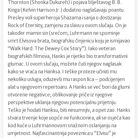
Thornton (Shonka Dukureh) i pojava blještavog B. B.
Kinga (Kelvin Harrison Jr.) dodatno naglašavaju poantu.
Presley voli superheroja Shazama i sanja o dostizanju
Rock of Eternity, zamjenu za slavu u ovom slučaju. On je
također mamin sin (srećom, Luhrmann ne spominje
smrt Elvisova brata, biografsku činjenicu koju je ismijavao
“Walk Hard: The Dewey Cox Story”). Iako veteran
biografskih filmova, Hanks je rijetko bio transformativni
glumac. U ovom slučaju, možete čuti njegov naglasak
kako se vraća na Hanksa. I teške proteze učiniti mu
nekoliko usluga, oduzevši mu raspon lica – podcijenjen
alat u njegovom repertoaru. A Hanks se već bori da glumi
otvorene negativce; oblikovanje priče iz njegove
perspektive uklanja njegovu potencijalnu prijetnju.
Teško je hodati Hanksu, biti nesumnjiv, a opet zao. Hanks
stvara trvenje koje uopće ne funkcionira, ali se osjeća kao
kod kuće u Luhrmannovom snažnom oslanjanju na
umjetnost. Najfascinantnija poveznica u “Elvisu” je