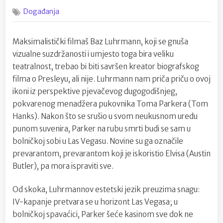
on
Jeste
Događanja
li
pogledali
film
Maksimalistički filmaš Baz Luhrmann, koji se gnuša
o
vizualne suzdržanosti i umjesto toga bira veliku
Elvisu
Presleyu?
teatralnost, trebao bi biti savršen kreator biografskog
filma o Presleyu, ali nije. Luhrmann nam priča priču o ovoj
ikoni iz perspektive pjevačevog dugogodišnjeg,
pokvarenog menadžera pukovnika Toma Parkera (Tom
Hanks). Nakon što se srušio u svom neukusnom uredu
punom suvenira, Parker na rubu smrti budi se sam u
bolničkoj sobi u Las Vegasu. Novine su ga označile
prevarantom, prevarantom koji je iskoristio Elvisa (Austin
Butler), pa mora ispraviti sve.
Od skoka, Luhrmannov estetski jezik preuzima snagu:
IV-kapanje pretvara se u horizont Las Vegasa; u
bolničkoj spavaćici, Parker šeće kasinom sve dok ne