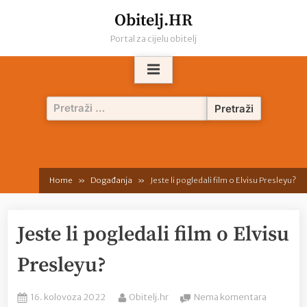
Skip
Obitelj.HR
to
Portal za cijelu obitelj
content
Pretraži:
Home
Događanja
Jeste li pogledali film o Elvisu Presleyu?
Jeste li pogledali film o Elvisu
Presleyu?
Posted
By
na
16. kolovoza 2022
Obitelj.hr
Nema komentara