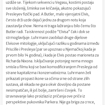
uzdiže se. Tijekom sekvenci u Vegasu, kostimi postaju
sve složeniji, šminka sve kričavija, akutno pokazujući
Presleyev fizički pad. A Butler, malo vjerojatni Elvis,
čvrsto drži uzde dajući jednu za drugom notu koja
zaustavlja show. Nema ni traga lažiranja u bilo čemu što
Butler radi. Ta iskrenost podiže “Elvisa” čak i dok se
strmoglavljuje. Luhrmann zaobilazi druge dijelove
Elvisove mitologije, uključujući razliku u godinama između
Priscille i Presleya (par se upoznao u Njemačkoj kada je
prvom bilo 14 godina), i kada je Elvis postao marioneta za
Richarda Nixona. Isključivanje potonjeg nema mnogo
smisla u filmu koji se bavi komodificiranjem Presleyja od
strane kapitalizma i konzervativizma. Luhrmann želi
prikazati propast ikone sa očima srne od strane zlih
sustava, ali nikada ne gura okvir dovoljno da postane
nesimpatičan, ili još bolje, zamršen i čovjek. To
izravnavanje lako proizlazi iz pričanja ove priče iz
perspektive pukovnika Parkera. Nije ga briga za crnce,