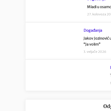
Mladi u osamd
27. kolovoza 2
Događanja
Jakov Jozinović u
“Ja volim”
3. veljače 2026
Od