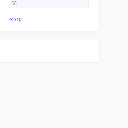
31
« srp