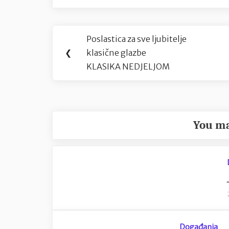
Navigacija
Poslastica za sve ljubitelje
Previous
objava
❮
klasične glazbe
Post:
KLASIKA NEDJELJOM
You ma
Događanja