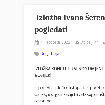
Izložba Ivana Šere
pogledati
Posted
By
7. listopada 2022
Obitelj.hr
on
Događanja
IZLOŽBA KONCEPTUALNOG UMJENTIK
a OSIJEK!
U ponedjeljak, 10. listopada s početko
Osijek, u organizaciji Hrvatskog društ
otvorena