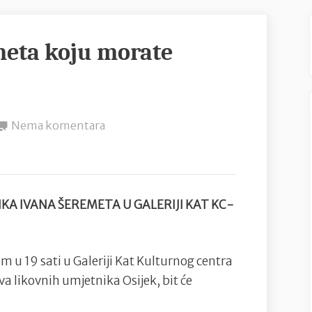
meta koju morate
na
Nema komentara
Izložba
Ivana
Šeremeta
koju
A IVANA ŠEREMETA U GALERIJI KAT KC-
morate
pogledati
m u 19 sati u Galeriji Kat Kulturnog centra
va likovnih umjetnika Osijek, bit će