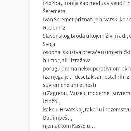
izložba „Ironija kao modus vivendi“
Šeremeta.
Ivan Šeremet priznati je hrvatski kon
Rodom iz
Slavonskog Broda u kojem živi i radi, 
Svoja
osobna iskustva pretače u umjetnički r
humor, ali i izražava
porugu prema nekooperativnom okr
Iza njega je tridesetak samostalnih iz
suvremene umjetnosti
u Zagrebu, Muzeju moderne i suvremen
izložbi,
kako u Hrvatskoj, tako i u inozemst
Budimpešti,
njemačkom Kasselu…