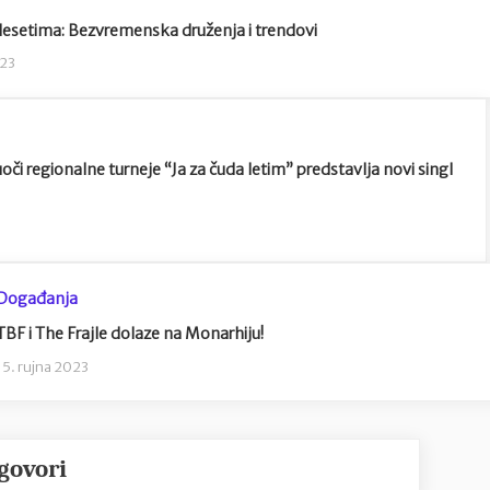
esetima: Bezvremenska druženja i trendovi
023
oči regionalne turneje “Ja za čuda letim” predstavlja novi singl
Događanja
TBF i The Frajle dolaze na Monarhiju!
15. rujna 2023
govori