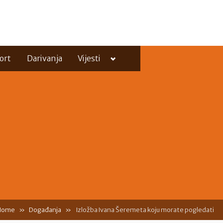
Toggle
ort
Darivanja
Vijesti
sub-
menu
Toggle
sub-
menu
Home
Događanja
Izložba Ivana Šeremeta koju morate pogledati