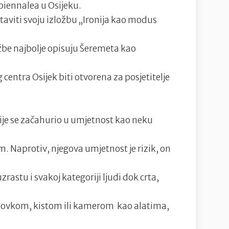
biennalea u Osijeku.
taviti svoju izložbu „Ironija kao modus
ožbe najbolje opisuju Šeremeta kao
g centra Osijek biti otvorena za posjetitelje
ije se začahurio u umjetnost kao neku
m. Naprotiv, njegova umjetnost je rizik, on
astu i svakoj kategoriji ljudi dok crta,
 olovkom, kistom ili kamerom kao alatima,