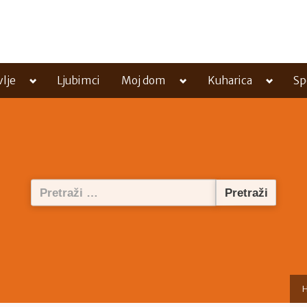
Toggle
Toggle
Toggle
vlje
Ljubimci
Moj dom
Kuharica
Sp
sub-
sub-
sub-
menu
menu
menu
Pretraži: