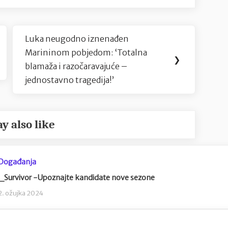
Luka neugodno iznenađen
Next
Marininom pobjedom: ‘Totalna
Post:
❯
blamaža i razočaravajuće –
jednostavno tragedija!’
y also like
Događanja
_Survivor -Upoznajte kandidate nove sezone
2. ožujka 2024