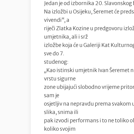
Jedan je od izbornika 20. Slavonskog 
Na izložbi u Osijeku, Šeremet će preds
vivendi“, a
riječi Zlatka Kozine u predgovoru izl
umjetnika, ali i srž
izložbe koja će u Galeriji Kat Kulturno
sve do 7.
studenog:
„Kao istinski umjetnik Ivan Šeremet n
vrstu sigurne
zone ubijajući slobodno vrijeme prito
sam je
osjetljiv na nepravdu prema svakom uzr
slika, snima ili
pak izvodi performans i to ne toliko
koliko svojim