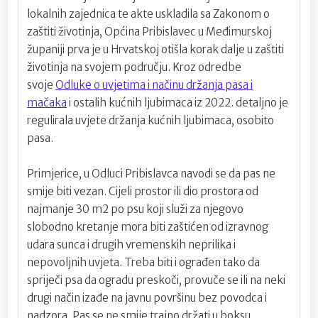
lokalnih zajednica te akte uskladila sa Zakonom o
zaštiti životinja, Općina Pribislavec u Međimurskoj
županiji prva je u Hrvatskoj otišla korak dalje u zaštiti
životinja na svojem području. Kroz odredbe
svoje
Odluke o uvjetima i načinu držanja pasa i
mačaka
i ostalih kućnih ljubimaca iz 2022. detaljno je
regulirala uvjete držanja kućnih ljubimaca, osobito
pasa.
Primjerice, u Odluci Pribislavca navodi se da pas ne
smije biti vezan. Cijeli prostor ili dio prostora od
najmanje 30 m2 po psu koji služi za njegovo
slobodno kretanje mora biti zaštićen od izravnog
udara sunca i drugih vremenskih neprilika i
nepovoljnih uvjeta. Treba biti i ograđen tako da
spriječi psa da ogradu preskoči, provuče se ili na neki
drugi način izađe na javnu površinu bez povodca i
nadzora. Pas se ne smije trajno držati u boksu,