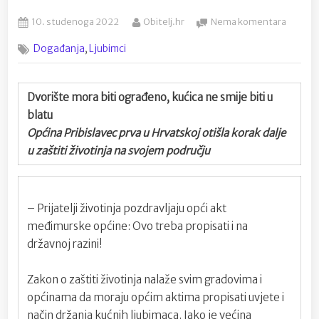
Posted
By
na
10. studenoga 2022
Obitelj.hr
Nema komentara
on
Prva
,
Događanja
Ljubimci
odluka
koja
propisu
konkre
Dvorište mora biti ograđeno, kućica ne smije biti u
uvjete
blatu
drzanja
Općina Pribislavec prva u Hrvatskoj otišla korak dalje
pasa
u zaštiti životinja na svojem području
– Prijatelji životinja pozdravljaju opći akt
međimurske općine: Ovo treba propisati i na
državnoj razini!
Zakon o zaštiti životinja nalaže svim gradovima i
općinama da moraju općim aktima propisati uvjete i
način držanja kućnih ljubimaca. Iako je većina