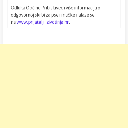
Odluka Općine Pribislavec i više informacija o
odgovornoj skrbi za pse i mačke nalaze se
na
www.prijatelji-zivotinja.hr
.