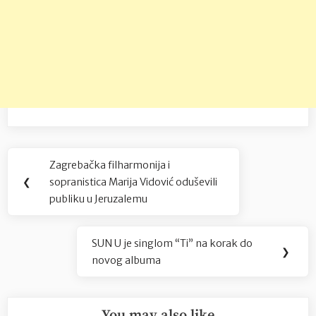
Navigacija
Zagrebačka filharmonija i
Previous
objava
❮
sopranistica Marija Vidović oduševili
Post:
publiku u Jeruzalemu
SUN U je singlom “Ti” na korak do
Next
❯
novog albuma
Post:
You may also like