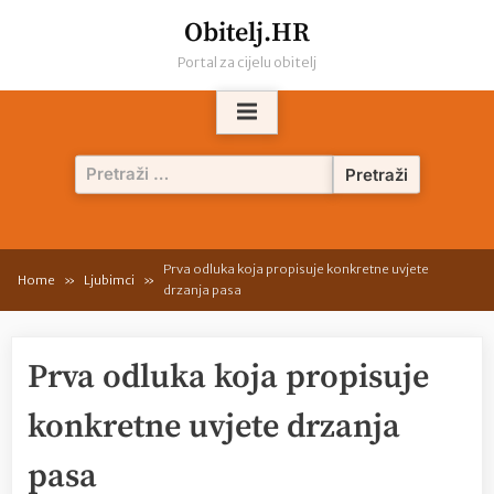
Skip
Obitelj.HR
to
Portal za cijelu obitelj
content
Pretraži:
Prva odluka koja propisuje konkretne uvjete
Home
Ljubimci
drzanja pasa
Prva odluka koja propisuje
konkretne uvjete drzanja
pasa