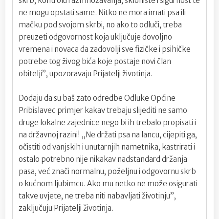
skrb, kontrolu razmnožavanja, sklonište i sigurnost te
ne mogu opstati same. Nitko ne mora imati psa ili
mačku pod svojom skrbi, no ako to odluči, treba
preuzeti odgovornost koja uključuje dovoljno
vremena i novaca da zadovolji sve fizičke i psihičke
potrebe tog živog bića koje postaje novi član
obitelji”, upozoravaju Prijatelji životinja.
Dodaju da su baš zato odredbe Odluke Općine
Pribislavec primjer kakav trebaju slijediti ne samo
druge lokalne zajednice nego bi ih trebalo propisati i
na državnoj razini! „Ne držati psa na lancu, cijepiti ga,
očistiti od vanjskih i unutarnjih nametnika, kastrirati i
ostalo potrebno nije nikakav nadstandard držanja
pasa, već znači normalnu, poželjnu i odgovornu skrb
o kućnom ljubimcu. Ako mu netko ne može osigurati
takve uvjete, ne treba niti nabavljati životinju”,
zaključuju Prijatelji životinja.