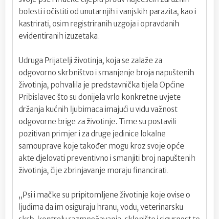
bolesti i očistiti od unutarnjih i vanjskih parazita, kao i
kastrirati, osim registriranih uzgoja i opravdanih
evidentiranih izuzetaka.
Udruga Prijatelji životinja, koja se zalaže za
odgovorno skrbništvo i smanjenje broja napuštenih
životinja, pohvalila je predstavnička tijela Općine
Pribislavec što su donijela vrlo konkretne uvjete
držanja kućnih ljubimaca imajući u vidu važnost
odgovorne brige za životinje. Time su postavili
pozitivan primjer i za druge jedinice lokalne
samouprave koje također mogu kroz svoje opće
akte djelovati preventivno i smanjiti broj napuštenih
životinja, čije zbrinjavanje moraju financirati.
„Psi i mačke su pripitomljene životinje koje ovise o
ljudima da im osiguraju hranu, vodu, veterinarsku