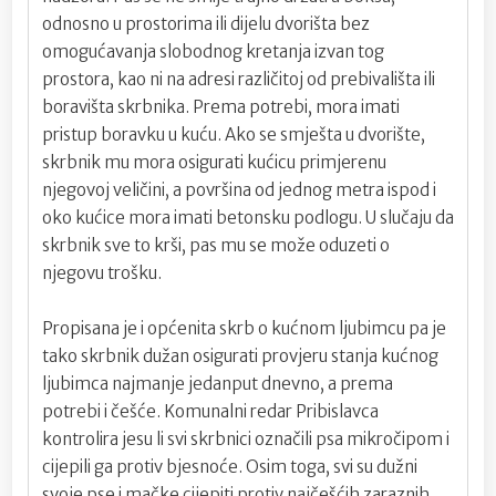
odnosno u prostorima ili dijelu dvorišta bez
omogućavanja slobodnog kretanja izvan tog
prostora, kao ni na adresi različitoj od prebivališta ili
boravišta skrbnika. Prema potrebi, mora imati
pristup boravku u kuću. Ako se smješta u dvorište,
skrbnik mu mora osigurati kućicu primjerenu
njegovoj veličini, a površina od jednog metra ispod i
oko kućice mora imati betonsku podlogu. U slučaju da
skrbnik sve to krši, pas mu se može oduzeti o
njegovu trošku.
Propisana je i općenita skrb o kućnom ljubimcu pa je
tako skrbnik dužan osigurati provjeru stanja kućnog
ljubimca najmanje jedanput dnevno, a prema
potrebi i češće. Komunalni redar Pribislavca
kontrolira jesu li svi skrbnici označili psa mikročipom i
cijepili ga protiv bjesnoće. Osim toga, svi su dužni
svoje pse i mačke cijepiti protiv najčešćih zaraznih