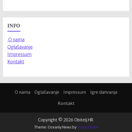
INFO
O nama
Oglašavanje
Impressum
Kontakt
O nama
Oglašavanje
Impressum
Igre darivanja
Kontakt
Copyright © 2026 Obitelj.HR.
Theme: Oceanly News by
ScriptsTown