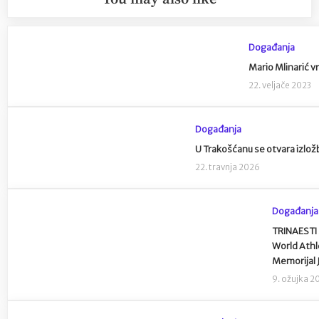
Događanja
Mario Mlinarić v
22. veljače 2023
Događanja
U Trakošćanu se otvara izlo
22. travnja 2026
Događanja
TRINAESTI 
World Athl
Memorijal 
9. ožujka 2