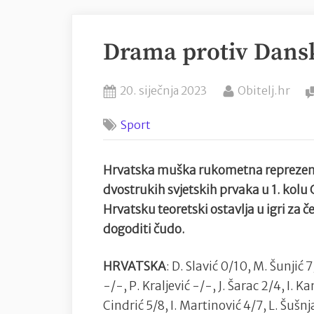
Drama protiv Dansk
Posted
By
20. siječnja 2023
Obitelj.hr
on
Sport
Hrvatska muška rukometna reprezenta
dvostrukih svjetskih prvaka u 1. kolu
Hrvatsku teoretski ostavlja u igri za če
dogoditi čudo.
HRVATSKA
: D. Slavić 0/10, M. Šunjić 
-/-, P. Kraljević -/-, J. Šarac 2/4, I. K
Cindrić 5/8, I. Martinović 4/7, L. Šušnja