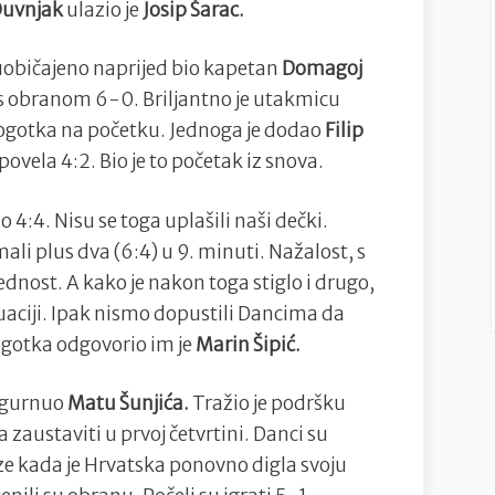
Duvnjak
ulazio je
Josip Šarac.
uobičajeno naprijed bio kapetan
Domagoj
s obranom 6-0. Briljantno je utakmicu
pogotka na početku. Jednoga je dodao
Filip
ovela 4:2. Bio je to početak iz snova.
o 4:4. Nisu se toga uplašili naši dečki.
li plus dva (6:4) u 9. minuti. Nažalost, s
dnost. A kako je nakon toga stiglo i drugo,
tuaciji. Ipak nismo dopustili Dancima da
ogotka odgovorio im je
Marin Šipić.
 gurnuo
Matu Šunjića.
Tražio je podršku
 zaustaviti u prvoj četvrtini. Danci su
ze kada je Hrvatska ponovno digla svoju