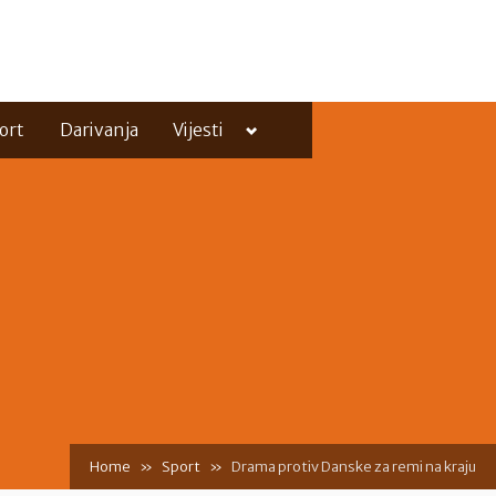
Toggle
ort
Darivanja
Vijesti
sub-
menu
Toggle
sub-
menu
Home
Sport
Drama protiv Danske za remi na kraju