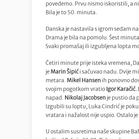
povedemo. Prvu nismo iskoristili, a ni
Bila je to 50. minuta.
Danska je nastavila s igrom sedam na š
Drama je bila na pomolu. Šest minuta 
Svaki promašaj ili izgubljena lopta mo
Četiri minute prije isteka vremena, D
je
Marin Šipić
i sačuvao nadu. Dvije m
metara.
Mikel Hansen
ih ponovno dovo
svojim pogotkom vratio
Igor Karačić.
napad.
Nikolaj Jacobsen
je pustio da
Izgubili su loptu, Luka Cindrić je po
vratara i nažalost nije uspio. Ostalo je
U ostalim susretima naše skupine Bahr