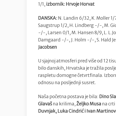
1/1,
izbornik: Hrvoje Horvat
DANSKA:
N. Landin 6/32, K. Moller 1/7
Saugstrup 1/2, H. Lindberg -/-, M. Gi
-/-, Larsen 0/1, M. Hansen 8/9, L. L.J
Damgaard -/-, J. Holm -/-, S. Hald Je
Jacobsen
U sjajnoj atmosferi pred više od 12 tis
bilo danskih, Hrvatska je tražila posl
raspletu domogne četvrtfinala. Izborn
odnosu na posljednji susret.
Naša početna postava je bila:
Dino Sla
Glavaš
na krilima,
Željko Musa
na crt
Duvnjak, Luka Cindrić i Ivan Martinov