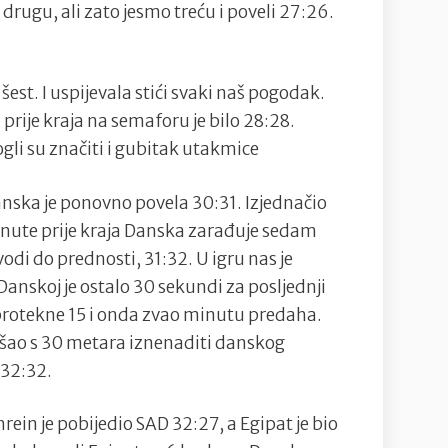
 drugu, ali zato jesmo treću i poveli 27:26.
est. I uspijevala stići svaki naš pogodak.
prije kraja na semaforu je bilo 28:28.
gli su značiti i gubitak utakmice
anska je ponovno povela 30:31. Izjednačio
inute prije kraja Danska zarađuje sedam
di do prednosti, 31:32. U igru nas je
Danskoj je ostalo 30 sekundi za posljednji
 protekne 15 i onda zvao minutu predaha.
kušao s 30 metara iznenaditi danskog
 32:32.
ein je pobijedio SAD 32:27, a Egipat je bio