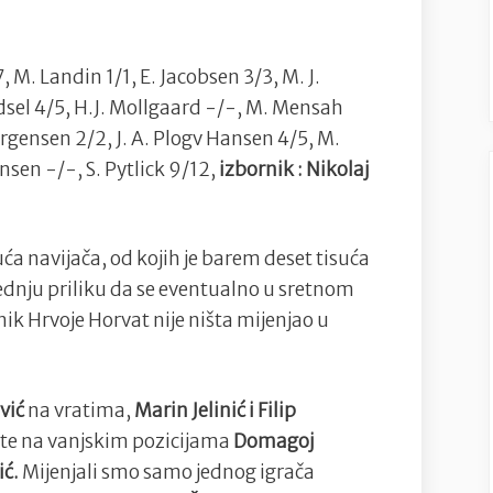
, M. Landin 1/1, E. Jacobsen 3/3, M. J.
dsel 4/5, H.J. Mollgaard -/-, M. Mensah
orgensen 2/2, J. A. Plogv Hansen 4/5, M.
nsen -/-, S. Pytlick 9/12,
izbornik : Nikolaj
uća navijača, od kojih je barem deset tisuća
jednju priliku da se eventualno u sretnom
ik Hrvoje Horvat nije ništa mijenjao u
vić
na vratima,
Marin Jelinić i Filip
i te na vanjskim pozicijama
Domagoj
ić.
Mijenjali smo samo jednog igrača