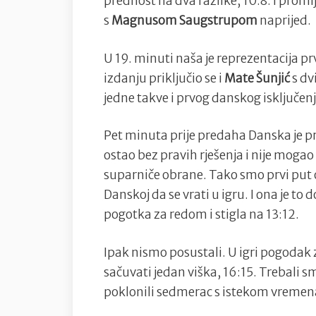
prednost na dva razlike, 10:8. I promij
s
Magnusom Saugstrupom
naprijed.
U 19. minuti naša je reprezentacija pr
izdanju priključio se i
Mate Šunjić
s dv
jedne takve i prvog danskog isključenja
Pet minuta prije predaha Danska je p
ostao bez pravih rješenja i nije moga
suparniče obrane. Tako smo prvi put 
Danskoj da se vrati u igru. I ona je to d
pogotka za redom i stigla na 13:12.
Ipak nismo posustali. U igri pogoda
sačuvati jedan viška, 16:15. Trebali s
poklonili sedmerac s istekom vremena i