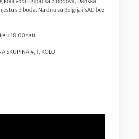
og kola vodi Egipat sa 6 bodova, Danska
mjestu s 3 boda. Na dnu su Belgija i SAD bez
je u 18.00 sati.
 SKUPINA 4, 1. KOLO