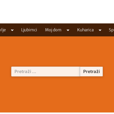
Toggle
Toggle
Toggle
vlje
Ljubimci
Moj dom
Kuharica
Sp
sub-
sub-
sub-
menu
menu
menu
Pretraži: