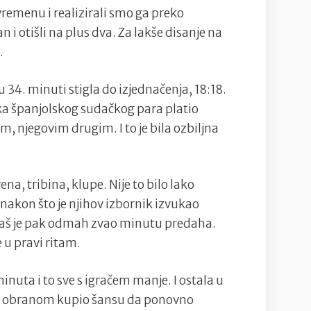
emenu i realizirali smo ga preko
n i otišli na plus dva. Za lakše disanje na
.
u 34. minuti stigla do izjednačenja, 18:18.
ka španjolskog sudačkog para platio
, njegovim drugim. I to je bila ozbiljna
ena, tribina, klupe. Nije to bilo lako
2 nakon što je njihov izbornik izvukao
 Naš je pak odmah zvao minutu predaha.
e u pravi ritam.
inuta i to sve s igračem manje. I ostala u
 obranom kupio šansu da ponovno