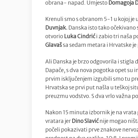
obrana- napad. Umjesto
Domagoja 
Krenuli smo s obranom 5-1 u kojoj je 
Duvnjak.
Danska isto tako očekivano 
otvorio
Luka Cindrić
i zabio tri naša 
Glavaš
sa sedam metara i Hrvatske je p
Ali Danska je brzo odgovorila i stigla d
Dapače, s dva nova pogotka opet su ima
prvim isključenjem izgubili smo tu pre
Hrvatska se prvi put našla u teškoj si
preuzmu vodstvo. S dva vrlo važna p
Nakon 15 minuta izbornik je na vrata
vratara jer
Dino Slavić
nije mogao ništa
počeli pokazivati prve znakove nervo