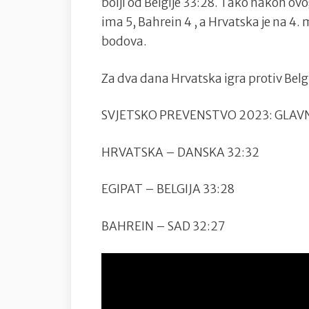
bolji od Belgije 33:28. Tako nakon ov
ima 5, Bahrein 4 , a Hrvatska je na 4. 
bodova.
Za dva dana Hrvatska igra protiv Belgi
SVJETSKO PREVENSTVO 2023: GLAVNA
HRVATSKA – DANSKA 32:32
EGIPAT – BELGIJA 33:28
BAHREIN – SAD 32:27