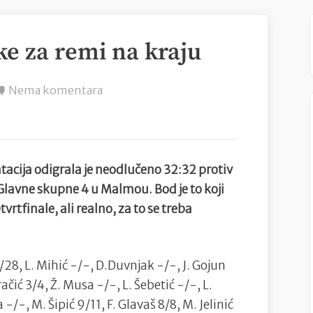
e za remi na kraju
na
Nema komentara
Drama
protiv
Danske
za
cija odigrala je neodlučeno 32:32 protiv
remi
 Glavne skupne 4 u Malmou. Bod je to koji
na
tvrtfinale, ali realno, za to se treba
kraju
7/28, L. Mihić -/-, D.Duvnjak -/-, J. Gojun
aračić 3/4, Ž. Musa -/-, L. Šebetić -/-, L.
 -/-, M. Šipić 9/11, F. Glavaš 8/8, M. Jelinić