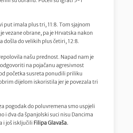
enili su obranu. Počeli su igrati 5-1
vi put imala plus tri, 11:8. Tom sjajnom
ije vezane obrane, pa je Hrvatska nakon
 došla do velikih plus četiri, 12:8.
repolovila našu prednost. Napad nam je
o odgovoriti na pojačanu agresivnost
od početka susreta ponudili priliku
obrim dijelom iskoristila jer je povezala tri
k za pogodak do poluvremena smo uspjeli
mo i dva da španjolski suci nisu Dancima
 još isključili
Filipa Glavaša.