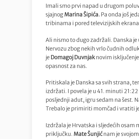
Imali smo prvi napad u drugom poluvr
sjajnog
Marina Šipića.
Pa onda još jeda
tribinama i pored televizijskih ekrana
Ali nismo to dugo zadržali. Danska je 
Nervozu zbog nekih vrlo čudnih odlu
je
Domagoj Duvnjak
novim isključenjem
opasnost za nas.
Pritiskala je Danska sa svih strana, ter
izdržati. I povela je u 41. minuti 21:2
posljednji adut, igru sedam na šest.
Trebalo je primiriti momčad i vratiti j
Izdržala je Hrvatska i sljedećih osam m
priključku.
Mate Šunjić
nam je svojom