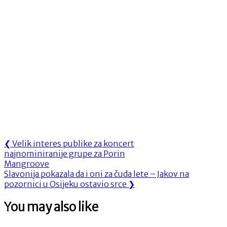
Navigacija
Previous
❮
Velik interes publike za koncert
Post:
najnominiranije grupe za Porin
objava
Mangroove
Next
Slavonija pokazala da i oni za čuda lete – Jakov na
Post:
pozornici u Osijeku ostavio srce
❯
You may also like