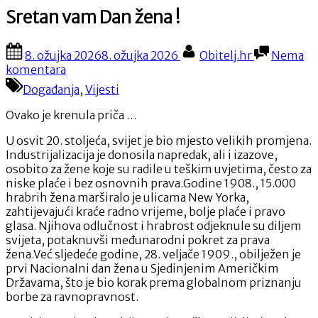
Sretan vam Dan žena !
Posted
By
8. ožujka 2026
8. ožujka 2026
Obitelj.hr
Nema
on
na
komentara
Sretan
Događanja
,
Vijesti
vam
Dan
Ovako je krenula priča …
žena
!
U osvit 20. stoljeća, svijet je bio mjesto velikih promjena.
Industrijalizacija je donosila napredak, ali i izazove,
osobito za žene koje su radile u teškim uvjetima, često za
niske plaće i bez osnovnih prava.Godine 1908., 15.000
hrabrih žena marširalo je ulicama New Yorka,
zahtijevajući kraće radno vrijeme, bolje plaće i pravo
glasa. Njihova odlučnost i hrabrost odjeknule su diljem
svijeta, potaknuvši međunarodni pokret za prava
žena.Već sljedeće godine, 28. veljače 1909., obilježen je
prvi Nacionalni dan žena u Sjedinjenim Američkim
Državama, što je bio korak prema globalnom priznanju
borbe za ravnopravnost.