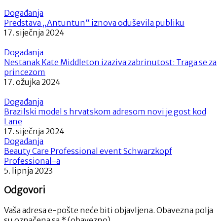
Događanja
Predstava „Antuntun“ iznova oduševila publiku
17. siječnja 2024
Događanja
Nestanak Kate Middleton izaziva zabrinutost: Traga se za
princezom
17. ožujka 2024
Događanja
Brazilski model s hrvatskom adresom novi je gost kod
Lane
17. siječnja 2024
Događanja
Beauty Care Professional event Schwarzkopf
Professional-a
5. lipnja 2023
Odgovori
Vaša adresa e-pošte neće biti objavljena.
Obavezna polja
su označena sa
* (obavezno)