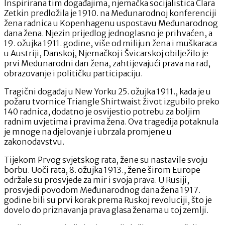
Inspirirana tim događajima, njemačka socijalistica Clara
Zetkin predložila je 1910. na Međunarodnoj konferenciji
žena radnica u Kopenhagenu uspostavu Međunarodnog
dana žena. Njezin prijedlog jednoglasno je prihvaćen, a
19. ožujka 1911. godine, više od milijun žena i muškaraca
u Austriji, Danskoj, Njemačkoj i Švicarskoj obilježilo je
prvi Međunarodni dan žena, zahtijevajući prava na rad,
obrazovanje i političku participaciju.
Tragični događaj u New Yorku 25. ožujka 1911., kada je u
požaru tvornice Triangle Shirtwaist život izgubilo preko
140 radnica, dodatno je osvijestio potrebu za boljim
radnim uvjetima i pravima žena. Ova tragedija potaknula
je mnoge na djelovanje i ubrzala promjene u
zakonodavstvu.
Tijekom Prvog svjetskog rata, žene su nastavile svoju
borbu. Uoči rata, 8. ožujka 1913., žene širom Europe
održale su prosvjede za mir i svoja prava. U Rusiji,
prosvjedi povodom Međunarodnog dana žena 1917.
godine bili su prvi korak prema Ruskoj revoluciji, što je
dovelo do priznavanja prava glasa ženama u toj zemlji.