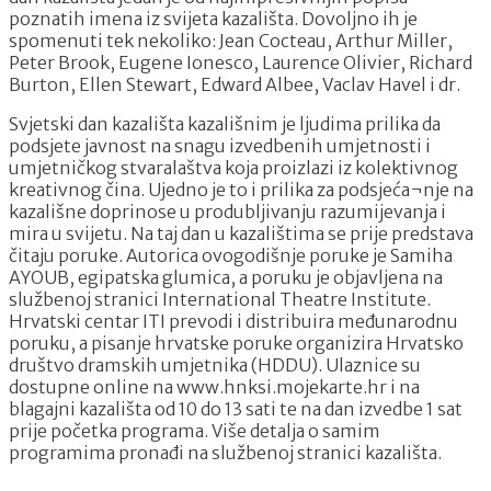
poznatih imena iz svijeta kazališta. Dovoljno ih je
spomenuti tek nekoliko: Jean Cocteau, Arthur Miller,
Peter Brook, Eugene Ionesco, Laurence Olivier, Richard
Burton, Ellen Stewart, Edward Albee, Vaclav Havel i dr.
Svjetski dan kazališta kazališnim je ljudima prilika da
podsjete javnost na snagu izvedbenih umjetnosti i
umjetničkog stvaralaštva koja proizlazi iz kolektivnog
kreativnog čina. Ujedno je to i prilika za podsjeća¬nje na
kazališne doprinose u produbljivanju razumijevanja i
mira u svijetu. Na taj dan u kazalištima se prije predstava
čitaju poruke. Autorica ovogodišnje poruke je Samiha
AYOUB, egipatska glumica, a poruku je objavljena na
službenoj stranici International Theatre Institute.
Hrvatski centar ITI prevodi i distribuira međunarodnu
poruku, a pisanje hrvatske poruke organizira Hrvatsko
društvo dramskih umjetnika (HDDU). Ulaznice su
dostupne online na www.hnksi.mojekarte.hr i na
blagajni kazališta od 10 do 13 sati te na dan izvedbe 1 sat
prije početka programa. Više detalja o samim
programima pronađi na službenoj stranici kazališta.