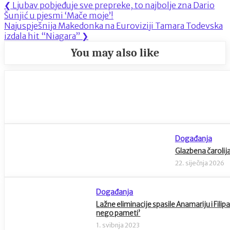
Navigacija
Previous
❮
Ljubav pobjeđuje sve prepreke, to najbolje zna Dario
Post:
Šunjić u pjesmi ‘Mače moje’!
objava
Next
Najuspješnija Makedonka na Euroviziji Tamara Todevska
Post:
izdala hit “Niagara”
❯
You may also like
Događanja
Glazbena čarolij
22. siječnja 2026
Događanja
Lažne eliminacije spasile Anamariju i Filipa
nego pameti’
1. svibnja 2023