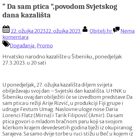
” Da sam ptica “,povodom Svjetskog
dana kazališta
Posted
By
22. ožujka 2023
22. ožujka 2023
Obitelj.hr
Nema
on
na
komentara
”
Događanja
,
Promo
Da
sam
Hrvatsko narodno kazalište u Šibeniku, ponedjeljak
ptica
27.3.2023. u 20 sati
“,povodom
Svjetskog
dana
U ponedjeljak, 27. ožujka kazališta diljem svijeta
kazališta
obilježavaju svoj dan – Svjetski dan kazališta. U HNK u
Šibeniku ovaj dan obilježiti će se izvedbom predstave Da
sam ptica u režiji Arije Rizvić, u produkciji Fiji grupe i
udruge Festum Umag. Naslovne uloge nose Daria
Lorenci Flatz (Mirna) i Tarik Filipović (Amir). Da sam
ptica govori o mladom bračnom paru koji sa svojom
kćerkom krajem devedesetih godina bježi iz okupiranog
Sarajeva. Sa samo dvije torbe u ruci stižu u Beč u kojem iz