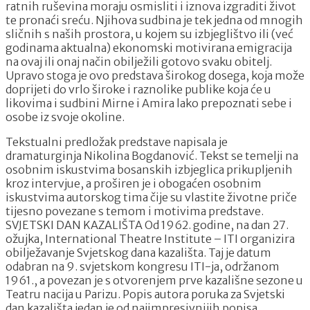
ratnih ruševina moraju osmisliti i iznova izgraditi život
te pronaći sreću. Njihova sudbina je tek jedna od mnogih
sličnih s naših prostora, u kojem su izbjeglištvo ili (već
godinama aktualna) ekonomski motivirana emigracija
na ovaj ili onaj način obilježili gotovo svaku obitelj.
Upravo stoga je ovo predstava širokog dosega, koja može
doprijeti do vrlo široke i raznolike publike koja će u
likovima i sudbini Mirne i Amira lako prepoznati sebe i
osobe iz svoje okoline.
Tekstualni predložak predstave napisala je
dramaturginja Nikolina Bogdanović. Tekst se temelji na
osobnim iskustvima bosanskih izbjeglica prikupljenih
kroz intervjue, a proširen je i obogaćen osobnim
iskustvima autorskog tima čije su vlastite životne priče
tijesno povezane s temom i motivima predstave.
SVJETSKI DAN KAZALIŠTA Od 1962. godine, na dan 27.
ožujka, International Theatre Institute – ITI organizira
obilježavanje Svjetskog dana kazališta. Taj je datum
odabran na 9. svjetskom kongresu ITI-ja, održanom
1961., a povezan je s otvorenjem prve kazališne sezone u
Teatru nacija u Parizu. Popis autora poruka za Svjetski
dan kazališta jedan je od najimpresivnijih popisa