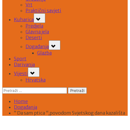
Vrt
Praktični savjeti
Toggle
Kuharica
sub-
Predjela
menu
Glavna jela
Deserti
Toggle
Događanja
sub-
Glazba
menu
Sport
Darivanja
Toggle
Vijesti
sub-
Hrvatska
menu
Pretraži:
Home
Događanja
” Da sam ptica “,povodom Svjetskog dana kazališta