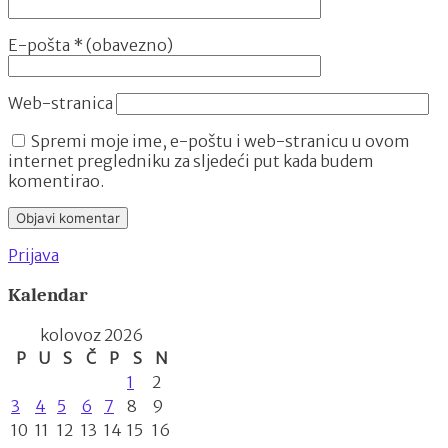
E-pošta
* (obavezno)
Web-stranica
Spremi moje ime, e-poštu i web-stranicu u ovom
internet pregledniku za sljedeći put kada budem
komentirao.
Prijava
Kalendar
kolovoz 2026
P
U
S
Č
P
S
N
1
2
3
4
5
6
7
8
9
10
11
12
13
14
15
16