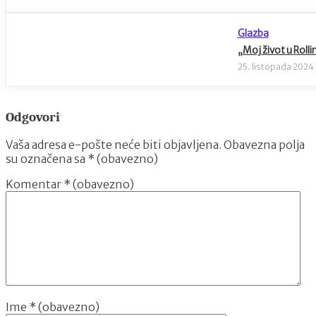
Glazba
„Moj život u Roll
25. listopada 2024
Odgovori
Vaša adresa e-pošte neće biti objavljena.
Obavezna polja
su označena sa
* (obavezno)
Komentar
* (obavezno)
Ime
* (obavezno)