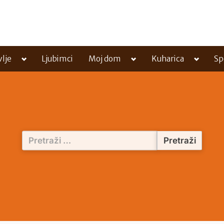
Toggle
Toggle
Toggle
vlje
Ljubimci
Moj dom
Kuharica
Sp
sub-
sub-
sub-
menu
menu
menu
Pretraži: