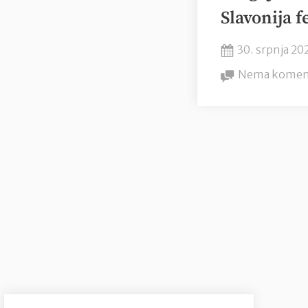
Slavonija f
Posted
30. srpnja 20
on
Nema komen