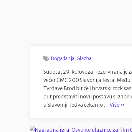
,
Događanja
Glazba
Subota, 29. kolovoza, rezervirana je z
večer CMC 200 Slavonija festa. Među 
Tvrđave Brod bit će i hrvatski rock sas
put predstaviti novu postavu s Izabelo
“Izv
u Slavoniji. Jedva čekamo …
Više
»
Zako
feat.
Izabe