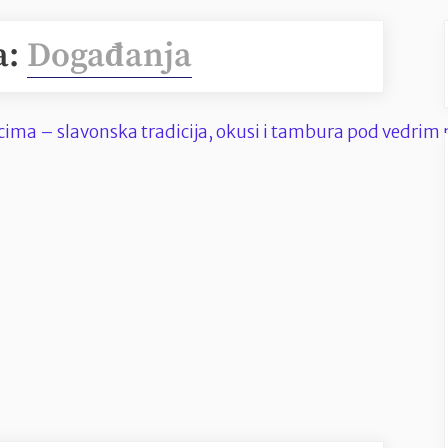
a:
Događanja