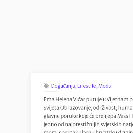
i
tambura
pod
vedrim
nebom”
,
,
Događanja
Lifestile
Moda
Ema Helena Vičar putuje u Vijetnam p
Svijeta Obrazovanje, održivost, human
glavne poruke koje će prelijepa Miss 
jedno od najprestižnijih svjetskih nat
mora, spektakularnu hrvatsku dizajne