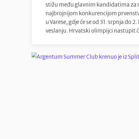
stižu među glavnim kandidatima za me
zaštiti
najbrojnijom konkurencijom prvenstva
okoliša
u Varese, gdje će se od 31. srpnja do 
te
veslanju. Hrvatski olimpijci nastupit
haljinu
sa
pola
milijuna
kristala”