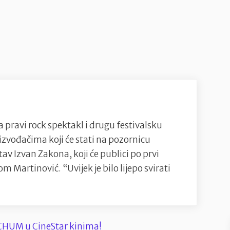
Jadran
postao
je
mjesto
na
kojem
se
najljepše
a pravi rock spektakl i drugu festivalsku
blista
izvođačima koji će stati na pozornicu
–
tav Izvan Zakona, koji će publici po prvi
u
m Martinović. “Uvijek je bilo lijepo svirati
hladu”
an
na
la