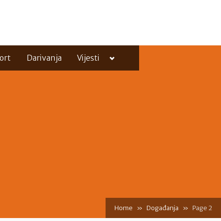
Toggle
ort
Darivanja
Vijesti
sub-
menu
Toggle
sub-
menu
Home
Događanja
Page 2