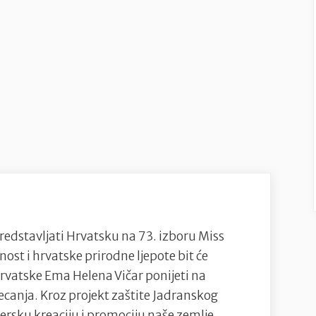
redstavljati Hrvatsku na 73. izboru Miss
ost i hrvatske prirodne ljepote bit će
Hrvatske Ema Helena Vičar ponijeti na
jecanja. Kroz projekt zaštite Jadranskog
rsku kreaciju i promociju naše zemlje,