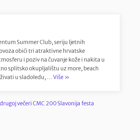
entum Summer Club, seriju ljetnih
ovoza obići tri atraktivne hrvatske
tmosferu i poziv na čuvanje kože i nakita u
ltno splitsko okupljalištu uz more, beach
“Argentum
 uživati u sladoledu, …
Više
»
Summer
Club
krenuo
je
iz
Splita:
kultni