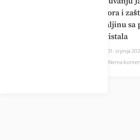
očuvanju J
mora i zašt
haljinu sa 
kristala
Posted
31. srpnja 20
on
Nema komen