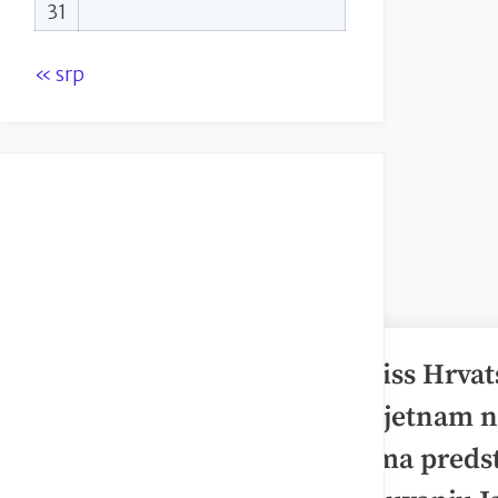
31
« srp
Miss Hrvat
Vijetnam na
Ema predst