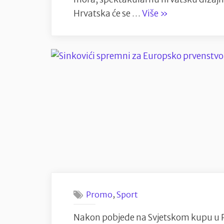
“Miss
Hrvatska će se …
Više
»
Hrvatske
putuje
u
Vijetnam
na
Miss
Svijeta,
Ema
predstavlja
projekt
o
očuvanju
,
Promo
Sport
Jadranskog
mora
Nakon pobjede na Svjetskom kupu u Plo
i