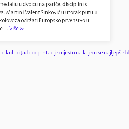
dalju u dvojcu na pariće, disciplini s
. Martin i Valent Sinković u utorak putuju
2. kolovoza održati Europsko prvenstvo u
“Sinkovići
 će …
Više
»
spremni
za
Europsko
prvenstvo
u
Vereseu”