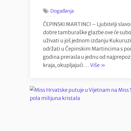
Događanja
ČEPINSKI MARTINCI – Ljubitelji slavo
dobre tamburaške glazbe ove će subot
uživati u još jednom izdanju Kukuruzi
održati u Čepinskim Martincima s poč
godina prerasla u jednu od najprepozn
“Kukuruzija
kraja, okupljajući …
Više
»
2026.
u
Čepinskim
Martincima
–
slavonska
tradicija,
okusi