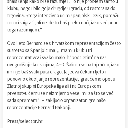
snalaženja kako bi se razumjeli. To nije problem samo u
klubu, nego i bilo gdje drugdje u gradu, od restorana do
trgovina. Stoga intenzivno učim španjolski jezik, pomažu
mi tu i suigrači, ali ne ide to baš preko noći, iako već puno
toga razumijem.“
Ovo ljeto Bernard se s hrvatskom reprezentacijom često
susretao sa Španjolcima. „Imam u klubu tri
reprezentativca i svako malo ih ‘podsjetim’ na naš
ovogodišnji skor s njima, 4-0. Šalimo se na taj račun, iako
im nije baš svaki puta drago. Ja jedva čekam ljeto i
ponovno okupljanje reprezentacije, igrat ćemo opet u
Zlatnoj skupini Europske lige ali i na Europskom
prvenstvu čemu se neizmjerno veselim i za što se već
sada spremam.“ – zaključio organizator igre naše
reprezentacije Bernard Bakonji.
Press/selectpr.hr