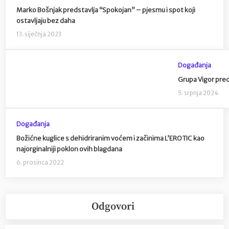
Marko Bošnjak predstavlja “Spokojan” – pjesmu i spot koji
ostavljaju bez daha
13. siječnja 2023
Događanja
Grupa Vigor pre
5. srpnja 2024
Događanja
Božićne kuglice s dehidriranim voćem i začinima L’EROTIC kao
najorginalniji poklon ovih blagdana
6. prosinca 2022
Odgovori