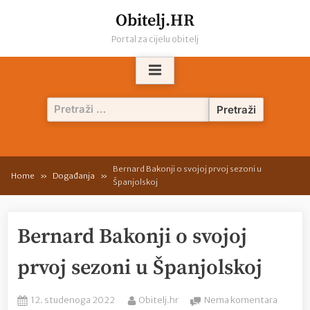
Skip
Obitelj.HR
to
Portal za cijelu obitelj
content
Pretraži:
Bernard Bakonji o svojoj prvoj sezoni u
Home
Događanja
Španjolskoj
Bernard Bakonji o svojoj
prvoj sezoni u Španjolskoj
Posted
By
na
12. studenoga 2022
Obitelj.hr
Nema komentara