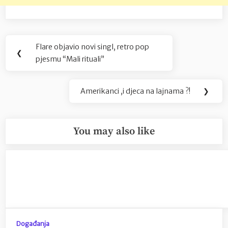
Navigacija
Flare objavio novi singl, retro pop
Previous
❮
objava
pjesmu “Mali rituali”
Post:
Amerikanci ,i djeca na lajnama ?!
❯
Next
Post:
You may also like
Događanja