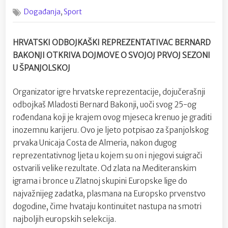
on
Bernar
,
Događanja
Sport
Bakonji
o
svojoj
HRVATSKI ODBOJKAŠKI REPREZENTATIVAC BERNARD
prvoj
BAKONJI OTKRIVA DOJMOVE O SVOJOJ PRVOJ SEZONI
sezoni
u
U ŠPANJOLSKOJ
Španjol
Organizator igre hrvatske reprezentacije, dojučerašnji
odbojkaš Mladosti Bernard Bakonji, uoči svog 25-og
rođendana koji je krajem ovog mjeseca krenuo je graditi
inozemnu karijeru. Ovo je ljeto potpisao za španjolskog
prvaka Unicaja Costa de Almeria, nakon dugog
reprezentativnog ljeta u kojem su on i njegovi suigrači
ostvarili velike rezultate. Od zlata na Mediteranskim
igrama i bronce u Zlatnoj skupini Europske lige do
najvažnijeg zadatka, plasmana na Europsko prvenstvo
dogodine, čime hvataju kontinuitet nastupa na smotri
najboljih europskih selekcija.