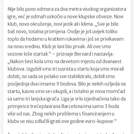
Nije bilo puno odmora za dva metra visokog organizatora
igre, već je odmah uskočio u nove klupske obveze. Novi
klub, novo okruženje, novi jezik ali i klima. „Sve je bilo
baš novo, totalna promjena. Ovdje je još uvijek toliko
toplo da hodamo u kratkim rukavima i još se privikavam
na novu sredinu. Klub je lani bio prvak. Ali ove smo
sezone loše startali.“ – priznaje Bernard i nastavlja:
„Nakon šest kola smo na devetom mjestu od dvanaest
klubova. Izgubili smo tri susreta u startu koja smo morali
dobiti, no sada se polako sve stabiliziralo, dobili smo
posljednja dva i imamo 9 bodova. Bilo je nekih ozljeda na
startu, kasno smo se i okupili, a i totalno je nova momčad
sa samo tri lanjska igrača. Liga je vrlo izjednačena tako da
primjerice trećeplasirana Barcelona ima samo 3 boda
više od nas. Zbog nekih problema s financiranjem u
klubu se nisu odlučili igrati ove godine euro-kupove.“