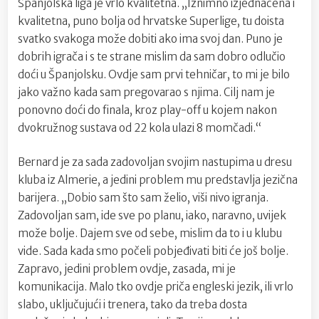
Španjolska liga je vrlo kvalitetna. „Iznimno izjednačena i
kvalitetna, puno bolja od hrvatske Superlige, tu doista
svatko svakoga može dobiti ako ima svoj dan. Puno je
dobrih igrača i s te strane mislim da sam dobro odlučio
doći u Španjolsku. Ovdje sam prvi tehničar, to mi je bilo
jako važno kada sam pregovarao s njima. Cilj nam je
ponovno doći do finala, kroz play-off u kojem nakon
dvokružnog sustava od 22 kola ulazi 8 momčadi.“
Bernard je za sada zadovoljan svojim nastupima u dresu
kluba iz Almerie, a jedini problem mu predstavlja jezična
barijera. „Dobio sam što sam želio, viši nivo igranja.
Zadovoljan sam, ide sve po planu, iako, naravno, uvijek
može bolje. Dajem sve od sebe, mislim da to i u klubu
vide. Sada kada smo počeli pobjeđivati biti će još bolje.
Zapravo, jedini problem ovdje, zasada, mi je
komunikacija. Malo tko ovdje priča engleski jezik, ili vrlo
slabo, uključujući i trenera, tako da treba dosta