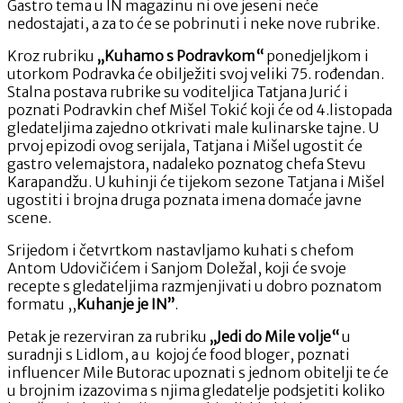
Gastro tema u IN magazinu ni ove jeseni neće
nedostajati, a za to će se pobrinuti i neke nove rubrike.
Kroz rubriku
„Kuhamo s Podravkom“
ponedjeljkom i
utorkom Podravka će obilježiti svoj veliki 75. rođendan.
Stalna postava rubrike su voditeljica Tatjana Jurić i
poznati Podravkin chef Mišel Tokić koji će od 4.listopada
gledateljima zajedno otkrivati male kulinarske tajne. U
prvoj epizodi ovog serijala, Tatjana i Mišel ugostit će
gastro velemajstora, nadaleko poznatog chefa Stevu
Karapandžu. U kuhinji će tijekom sezone Tatjana i Mišel
ugostiti i brojna druga poznata imena domaće javne
scene.
Srijedom i četvrtkom nastavljamo kuhati s chefom
Antom Udovičićem i Sanjom Doležal, koji će svoje
recepte s gledateljima razmjenjivati u dobro poznatom
formatu ,,
Kuhanje je IN”
.
Petak je rezerviran za rubriku
„Jedi do Mile volje“
u
suradnji s Lidlom, a u kojoj će food bloger, poznati
influencer Mile Butorac upoznati s jednom obitelji te će
u brojnim izazovima s njima gledatelje podsjetiti koliko