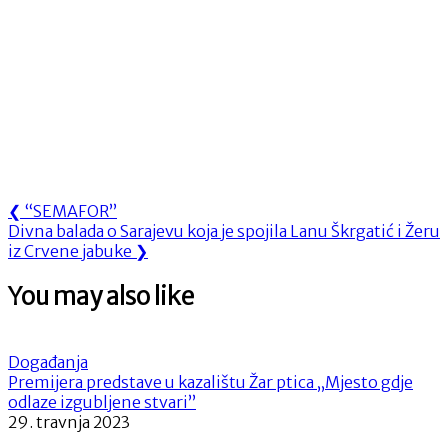
Navigacija
Previous
❮
“SEMAFOR”
Next
Post:
Divna balada o Sarajevu koja je spojila Lanu Škrgatić i Žeru
objava
Post:
iz Crvene jabuke
❯
You may also like
Događanja
Premijera predstave u kazalištu Žar ptica „Mjesto gdje
odlaze izgubljene stvari”
29. travnja 2023