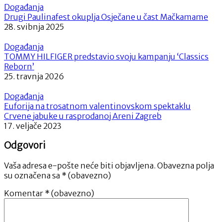
Događanja
Drugi Paulinafest okuplja Osječane u čast Mačkamame
28. svibnja 2025
Događanja
TOMMY HILFIGER predstavio svoju kampanju ‘Classics
Reborn’
25. travnja 2026
Događanja
Euforija na trosatnom valentinovskom spektaklu
Crvene jabuke u rasprodanoj Areni Zagreb
17. veljače 2023
Odgovori
Vaša adresa e-pošte neće biti objavljena.
Obavezna polja
su označena sa
* (obavezno)
Komentar
* (obavezno)