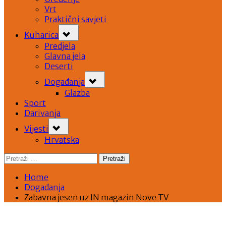
Vrt
Praktični savjeti
Toggle
Kuharica
sub-
menu
Predjela
Glavna jela
Deserti
Toggle
Događanja
sub-
menu
Glazba
Sport
Darivanja
Toggle
Vijesti
sub-
menu
Hrvatska
Pretraži:
Home
Događanja
Zabavna jesen uz IN magazin Nove TV