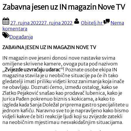
Zabavna jesen uz IN magazin Nove TV
Posted
By
27. rujna 2022
27. rujna 2022
Obitelj.hr
Nema
on
na
komentara
Zabavna
Događanja
jesen
uz
ZABAVNA JESEN UZ IN MAGAZIN NOVE TV
IN
magazin
IN magazin ove jeseni donosi nove nastavke svima
Nove
omiljene skrivene kamere, ovoga puta pod nazivom
TV
„
Zvijezde uzvraćaju udarac
“! Poznate osobe ekipa IN
magazina stavila je u neobične situacije pa će ih tako
gledatelji imati priliku vidjeti kroz zanimanja koja inače
ne obavljaju. Doznati ćemo, između ostalog, kako se
Zlatko Pejaković snašao kao prodavač lubenica, kako je
Jurica Pađen pokrenuo biznis s kokicama, a kako to
izgleda kada Sanja Doležal priprema gastro specijalitete u
jednom kafiću. Naravno sve to je napravljeno kako bismo
vidjeli kakve će biti reakcije ljudi koji su zvijezde zatekli
na neobičnim mjestima u nesvakidašnjim situacijama.