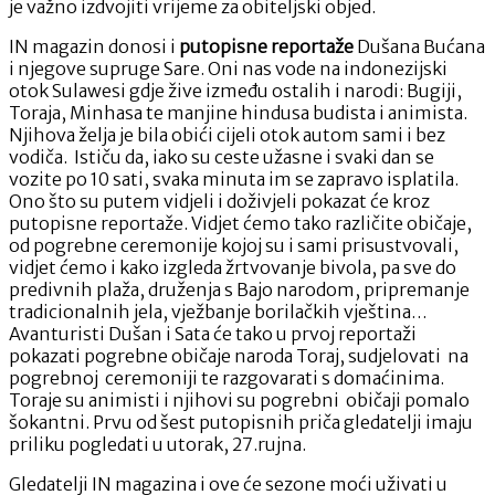
je važno izdvojiti vrijeme za obiteljski objed.
IN magazin donosi i
putopisne reportaže
Dušana Bućana
i njegove supruge Sare. Oni nas vode na indonezijski
otok Sulawesi gdje žive između ostalih i narodi: Bugiji,
Toraja, Minhasa te manjine hindusa budista i animista.
Njihova želja je bila obići cijeli otok autom sami i bez
vodiča. Ističu da, iako su ceste užasne i svaki dan se
vozite po 10 sati, svaka minuta im se zapravo isplatila.
Ono što su putem vidjeli i doživjeli pokazat će kroz
putopisne reportaže. Vidjet ćemo tako različite običaje,
od pogrebne ceremonije kojoj su i sami prisustvovali,
vidjet ćemo i kako izgleda žrtvovanje bivola, pa sve do
predivnih plaža, druženja s Bajo narodom, pripremanje
tradicionalnih jela, vježbanje borilačkih vještina…
Avanturisti Dušan i Sata će tako u prvoj reportaži
pokazati pogrebne običaje naroda Toraj, sudjelovati na
pogrebnoj ceremoniji te razgovarati s domaćinima.
Toraje su animisti i njihovi su pogrebni običaji pomalo
šokantni. Prvu od šest putopisnih priča gledatelji imaju
priliku pogledati u utorak, 27.rujna.
Gledatelji IN magazina i ove će sezone moći uživati u