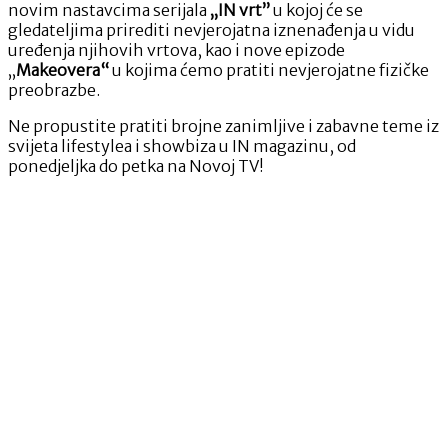
novim nastavcima serijala
„IN vrt”
u kojoj će se
gledateljima prirediti nevjerojatna iznenađenja u vidu
uređenja njihovih vrtova, kao i nove epizode
„
Makeovera“
u kojima ćemo pratiti nevjerojatne fizičke
preobrazbe.
Ne propustite pratiti brojne zanimljive i zabavne teme iz
svijeta lifestylea i showbiza u IN magazinu, od
ponedjeljka do petka na Novoj TV!