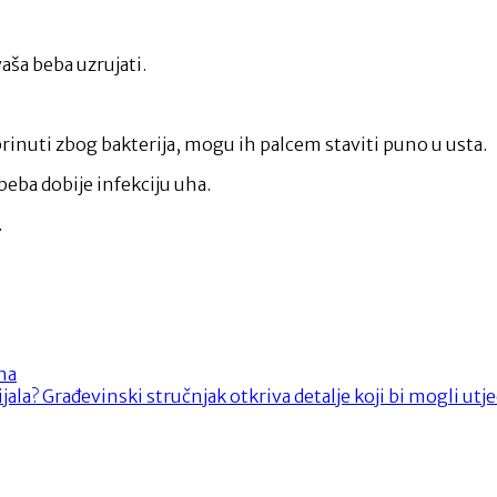
vaša beba uzrujati.
rinuti zbog bakterija, mogu ih palcem staviti puno u usta.
beba dobije infekciju uha.
.
aha
jala? Građevinski stručnjak otkriva detalje koji bi mogli utj