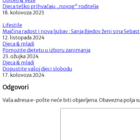
Djeca teško prihvaćaju „novog“ roditelja
18. kolovoza 2023
Lifestile
Majčina radost i nova ljubav : Sanja Bjedov ženi sina Sebas
12. listopada 2024
Djeca & mladi
Pomozite djetetu u izboru zanimanja
23. ožujka 2024
Djeca & mladi
Dopustite vašoj djeci slobodu
17. kolovoza 2024
Odgovori
Vaša adresa e-pošte neće biti objavljena.
Obavezna polja s