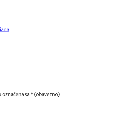
tiana
u označena sa
* (obavezno)