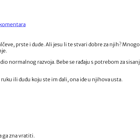
na
komentara
Za
i
protiv
lčeve, prste i dude. Ali jesu li te stvari dobre za njih? Mnog
sisanja
je.
palca
kod
je dio normalnog razvoja. Bebe se rađaju s potrebom za sisanj
beba
ruku ili dudu koju ste im dali, ona ide u njihova usta.
ga zna vratiti.