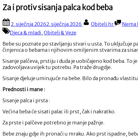
Za i protiv sisanja palca kod beba
Posted
By
2. siječnja 2026
2. siječnja 2026
Obitelj.hr
Nema 
on
Djeca & mladi
,
Obitelj & Veze
Bebe su poznate po stavljanju stvari u usta. To uključuje pa
činjenica o bebama i njihovim omiljenim stvarima za sisan
Sisanje palčeva, prstiju i duda je uobičajeno kod beba. To 
zadovoljava uvijek tu potrebu. Pa traže drugdje.
Sisanje djeluje umirujuće na bebe. Bilo da pronađu vlastitu 
Prednosti i mane :
Sisanje palca i prsta :
Većina beba će sisati palac ili prst, čak i nakratko.
Za prste i palčeve potrebno je manje pažnje.
Bebe znaju gdje ih pronaći u mraku. Ako prst ispadne, beba 