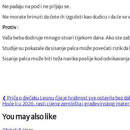
Ne padaju na pod i ne prljaju se.
Ne morate brinuti da ćete ih izgubiti kao dudicu i da će se 
Protiv :
Vaša beba dodiruje mnogo stvari tijekom dana. Ako ste zab
Studije su pokazale da sisanje palca može povećati rizik da 
Sisanje palca može biti teža navika poslije kod odvikavanja
Navigacija
Previous
❮
Priča o dječaku Leonu čija je hrabrost sve ostavila bez d
Next
Post:
Hoće li u 2026. rasti cijene zemljišta i građevinskog materi
objava
Post:
You may also like
Obitelj & Veze