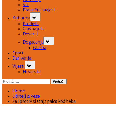
Vrt
Praktični savjeti
Toggle
Kuharica
sub-
menu
Predjela
Glavna jela
Deserti
Toggle
Događanja
sub-
menu
Glazba
Sport
Darivanja
Toggle
Vijesti
sub-
menu
Hrvatska
Pretraži:
Home
Obitelj & Veze
Za i protiv sisanja palca kod beba