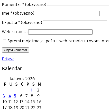
Komentar
* (obavezno)
Ime
* (obavezno)
E-pošta
* (obavezno)
Web-stranica
Spremi moje ime, e-poštu i web-stranicu u ovom inter
Prijava
Kalendar
kolovoz 2026
P
U
S
Č
P
S
N
1
2
3
4
5
6
7
8
9
10
11
12
13
14
15
16
17
18
19
20
21
22
23