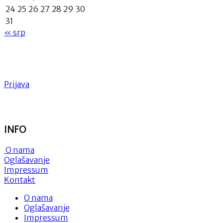
24
25
26
27
28
29
30
31
« srp
Prijava
INFO
O nama
Oglašavanje
Impressum
Kontakt
O nama
Oglašavanje
Impressum