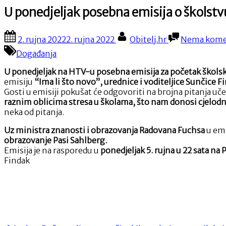
U ponedjeljak posebna emisija o školstvu
Posted
By
2. rujna 2022
2. rujna 2022
Obitelj.hr
Nema kome
on
Događanja
U ponedjeljak na HTV-u posebna emisija za početak školsk
emisiju
“Ima li što novo”, urednice i voditeljice Sunčice F
Gosti u emisiji pokušat će odgovoriti na brojna pitanja uče
raznim oblicima stresa u školama, što nam donosi cjelodnev
neka od pitanja.
Uz ministra znanosti i obrazovanja Radovana Fuchsa
u emi
obrazovanje Pasi Sahlberg.
Emisija je na rasporedu u
ponedjeljak 5. rujna u 22 sata n
Findak