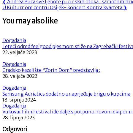
Navigacija
Previous
❮
Andrea Buča sve ljepote pučinskih otoka i samotnih hridi
Next
Post:
U Kulturnom centru Osijek- koncert Kontra kvarteta
❯
objava
Post:
You may also like
Događanja
Leteći odred feelgood pjesmom stiže na Zagrebački festiv
22. veljače 2023
Događanja
Gradsko kazalište “Zorin Dom” predstavlja :
28. veljače 2023
Događanja
Samsung Adriatics dodatno unaprjeđuje brigu o kupcima
18. srpnja 2024
Događanja
Vukovar Film Festival ide dalje s potpuno novom ekipom
28. lipnja 2023
Odgovori