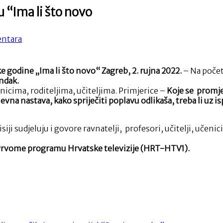
 “Ima li što novo
na
ntara
U
ponedjeljak
posebna
e godine „Ima li što novo“
Zagreb, 2. rujna 2022.
– Na počet
emisija
indak.
o
nicima, roditeljima, učiteljima. Primjerice –
Koje se promje
školstvu
na nastava, kako spriječiti poplavu odlikaša, treba li uz is
“Ima
li
što
siji sudjeluju i govore ravnatelji, profesori, učitelji, učenic
novo
a Prvome programu Hrvatske televizije (HRT-HTV1).
Ured