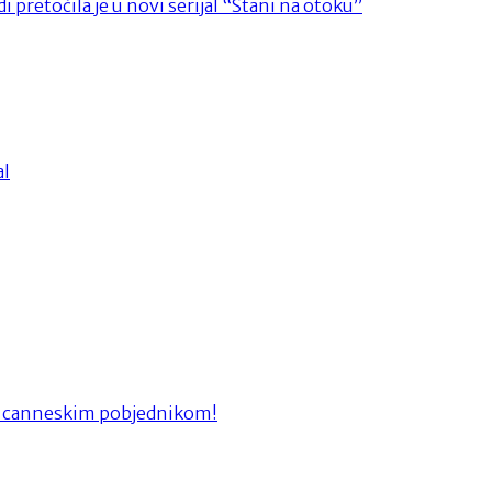
 pretočila je u novi serijal “Stani na otoku”
al
 i canneskim pobjednikom!