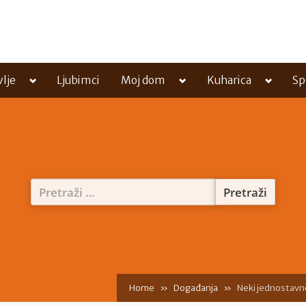
Toggle
Toggle
Toggle
vlje
Ljubimci
Moj dom
Kuharica
Sp
sub-
sub-
sub-
menu
menu
menu
Pretraži:
Home
Događanja
Neki jednostavno