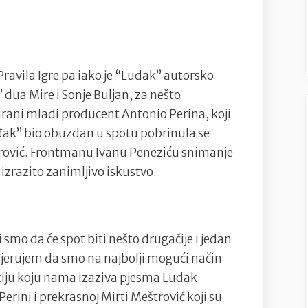
Igre
upoznala
nas
s
 Pravila Igre pa iako je “Luđak” autorsko
“Luđakom”
 dua Mire i Sonje Buljan, za nešto
tirani mladi producent Antonio Perina, koji
Luđak” bio obuzdan u spotu pobrinula se
trović. Frontmanu Ivanu Peneziću snimanje
izrazito zanimljivo iskustvo.
smo da će spot biti nešto drugačije i jedan
Vjerujem da smo na najbolji mogući način
ociju koju nama izaziva pjesma Luđak.
erini i prekrasnoj Mirti Meštrović koji su