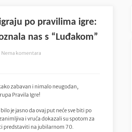
graju po pravilima igre:
poznala nas s “Luđakom”
na
Nema komentara
Neki
jednostavno
ne
igraju
ekako zabavan i nimalo neugodan,
po
upa Pravila Igre!
pravilima
igre:
ilo je jasno da ovaj put neće sve biti po
Grupa
 zanimljiva i vruća dokazali su spotom za
Pravila
i predstaviti na jubilarnom 70.