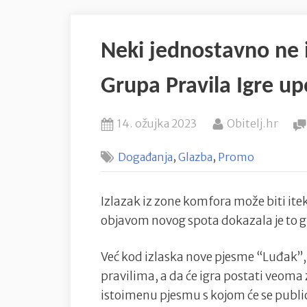
Neki jednostavno ne i
Grupa Pravila Igre u
Posted
By
14. ožujka 2023
Obitelj.hr
on
,
,
Događanja
Glazba
Promo
Izlazak iz zone komfora može biti it
objavom novog spota dokazala je to gr
Već kod izlaska nove pjesme “Luđak”, b
pravilima, a da će igra postati veoma
istoimenu pjesmu s kojom će se public