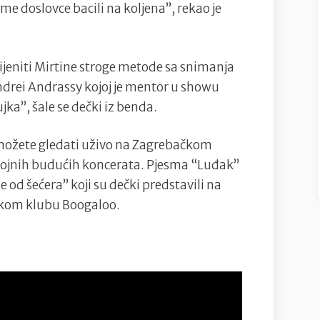
 me doslovce bacili na koljena”, rekao je
ijeniti Mirtine stroge metode sa snimanja
Andrei Andrassy kojoj je mentor u showu
ujka”, šale se dečki iz benda.
 možete gledati uživo na Zagrebačkom
 brojnih budućih koncerata. Pjesma “Luđak”
e od šećera” koji su dečki predstavili na
ačkom klubu Boogaloo.