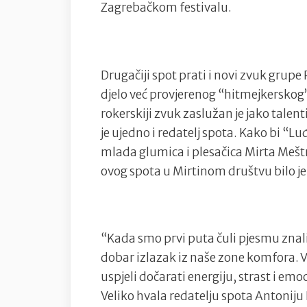
Zagrebačkom festivalu.
Drugačiji spot prati i novi zvuk grupe
djelo već provjerenog “hitmejkerskog”
rokerskiji zvuk zaslužan je jako talen
je ujedno i redatelj spota. Kako bi “
mlada glumica i plesačica Mirta Meš
ovog spota u Mirtinom društvu bilo je 
“Kada smo prvi puta čuli pjesmu znali 
dobar izlazak iz naše zone komfora. 
uspjeli dočarati energiju, strast i em
Veliko hvala redatelju spota Antoniju P