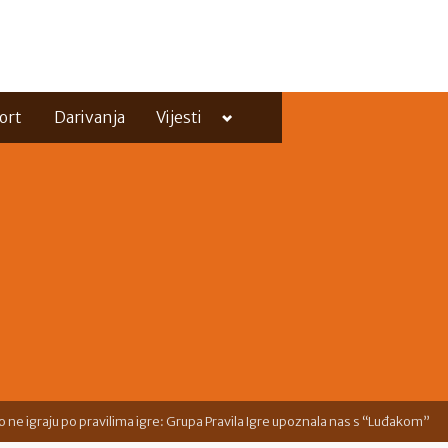
Toggle
ort
Darivanja
Vijesti
sub-
menu
Toggle
sub-
menu
 ne igraju po pravilima igre: Grupa Pravila Igre upoznala nas s “Luđakom”