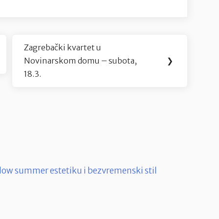
Zagrebački kvartet u
Next
Novinarskom domu – subota,
❯
Post:
18.3.
low summer estetiku i bezvremenski stil