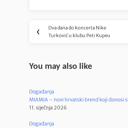
Navigacija
Dva dana do koncerta Nike
Previous
❮
objava
Turković u klubu Peti Kupeu
Post:
You may also like
Događanja
MIAMIA – novi hrvatski brend koji donosi s
11. siječnja 2026
Događanja