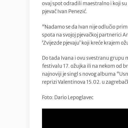
ovaj spot odradili maestralno i koji su
pjevač Ivan Penezić.
“Nadamo se da Ivan nije odlučio prim
spota na svojoj pjevačkoj partnerici 
‘Zvijezde pjevaju’ koji kreće krajem ož
Do tada Ivana i ovu svestranu grupu
festivalu 17. ožujka ili na nekom od
najnoviji je singl s novog albuma “Usn
reprizi Valentinova 15.02. u zagreb
Foto: Dario Lepoglavec