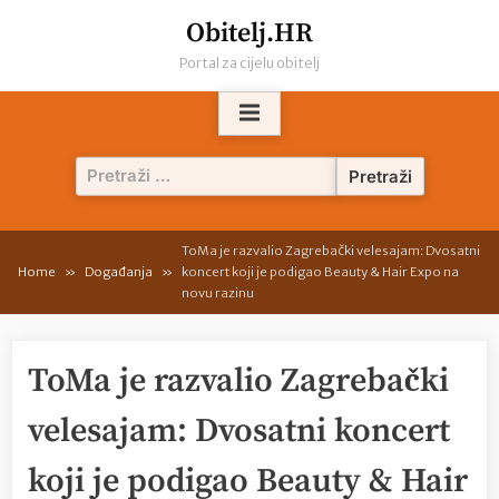
Skip
Obitelj.HR
to
Portal za cijelu obitelj
content
Pretraži:
ToMa je razvalio Zagrebački velesajam: Dvosatni
Home
Događanja
koncert koji je podigao Beauty & Hair Expo na
novu razinu
ToMa je razvalio Zagrebački
velesajam: Dvosatni koncert
koji je podigao Beauty & Hair