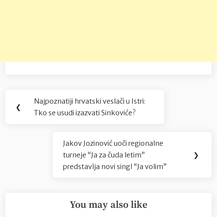
Navigacija
Najpoznatiji hrvatski veslači u Istri:
Previous
❮
objava
Tko se usudi izazvati Sinkoviće?
Post:
Jakov Jozinović uoči regionalne
Next
turneje “Ja za čuda letim”
❯
Post:
predstavlja novi singl “Ja volim”
You may also like