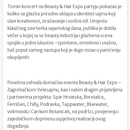
Tomin koncert na Beauty & Hair Expo partyju pokazao je
koliko se glazba prirodno uklapa u identitet sajma koji
slavi kreativnost, izražavanje i osobni stil. Umjesto
klasičnog završetka sajamskog dana, publika je dobila
večer u kojoj su se beauty industrija i glazbena scena
spojile u jedno iskustvo –spontano, emotivno i snažno,
baš poput samog nastupa koji je dugo ostao u pamćenju
okupljenih.
Posebna zahvala domaćinu eventa Beauty & Hair Expo –
Zagrebačkom Velesajmu, kao i našim dragim prijateljima
i partnerima projekta: Spar Hrvatska, Borotalco,
FemiSan, Chilly, Podravka, Tappwater, Bluewater,
volimvodu i Carnium Botanicals, na podršci, povjerenju i
zajedničkom doprinosu uspješnoj realizaciji ovog
događanja.