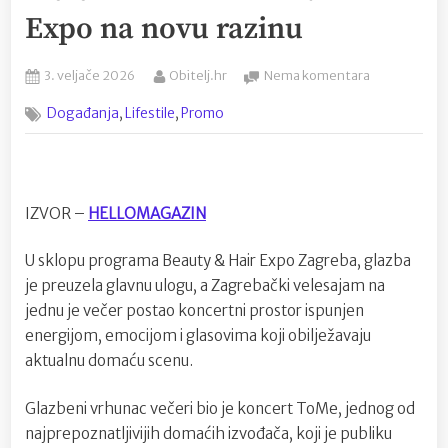
Expo na novu razinu
Posted
By
na
3. veljače 2026
Obitelj.hr
Nema komentara
on
ToMa
,
,
Događanja
Lifestile
Promo
je
razvalio
Zagrebački
velesajam:
Dvosatni
IZVOR –
HELLOMAGAZIN
koncert
koji
U sklopu programa Beauty & Hair Expo Zagreba, glazba
je
je preuzela glavnu ulogu, a Zagrebački velesajam na
podigao
Beauty
jednu je večer postao koncertni prostor ispunjen
&
energijom, emocijom i glasovima koji obilježavaju
Hair
aktualnu domaću scenu.
Expo
na
Glazbeni vrhunac večeri bio je koncert ToMe, jednog od
novu
razinu
najprepoznatljivijih domaćih izvođača, koji je publiku