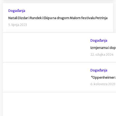
Događanja
Natali Dizdar i Rundek i Ekipa na drugom Malom festivalu Petrinja
5. lipnja 2023
Događanja
Izmjenama i dop
22. ožujka 2024
Događanja
“Oppenheimer: S
6. kolovoza 2023