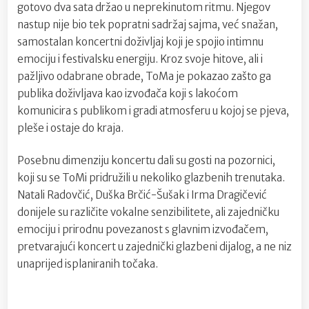
gotovo dva sata držao u neprekinutom ritmu. Njegov
nastup nije bio tek popratni sadržaj sajma, već snažan,
samostalan koncertni doživljaj koji je spojio intimnu
emociju i festivalsku energiju. Kroz svoje hitove, ali i
pažljivo odabrane obrade, ToMa je pokazao zašto ga
publika doživljava kao izvođača koji s lakoćom
komunicira s publikom i gradi atmosferu u kojoj se pjeva,
pleše i ostaje do kraja.
Posebnu dimenziju koncertu dali su gosti na pozornici,
koji su se ToMi pridružili u nekoliko glazbenih trenutaka.
Natali Radovčić, Duška Brčić-Šušak i Irma Dragičević
donijele su različite vokalne senzibilitete, ali zajedničku
emociju i prirodnu povezanost s glavnim izvođačem,
pretvarajući koncert u zajednički glazbeni dijalog, a ne niz
unaprijed isplaniranih točaka.