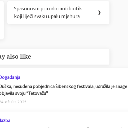
Spasonosni prirodni antibiotik
Next
❯
koji liječi svaku upalu mjehura
Post:
y also like
Događanja
Duška, nesuđena pobjednica Šibenskog festivala, udružila je sna
objavila svoju “Tetovažu”
24. ožujka 2025
lazba