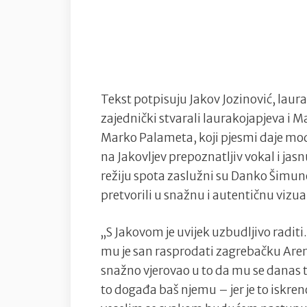
Tekst potpisuju Jakov Jozinović, laur
zajednički stvarali laurakojapjeva i 
Marko Palameta, koji pjesmi daje mod
na Jakovljev prepoznatljiv vokal i jas
režiju spota zaslužni su Danko Šimunov
pretvorili u snažnu i autentičnu vizua
„S Jakovom je uvijek uzbudljivo raditi.
mu je san rasprodati zagrebačku Arenu 
snažno vjerovao u to da mu se danas t
to događa baš njemu – jer je to iskreno