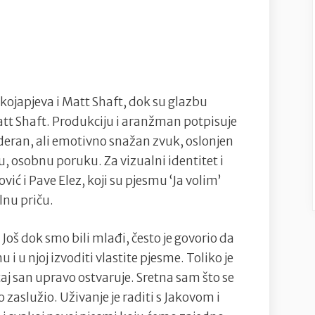
akojapjeva i Matt Shaft, dok su glazbu
Matt Shaft. Produkciju i aranžman potpisuje
eran, ali emotivno snažan zvuk, oslonjen
nu, osobnu poruku. Za vizualni identitet i
ić i Pave Elez, koji su pjesmu ‘Ja volim’
lnu priču.
 Još dok smo bili mlađi, često je govorio da
i u njoj izvoditi vlastite pjesme. Toliko je
aj san upravo ostvaruje. Sretna sam što se
 zaslužio. Uživanje je raditi s Jakovom i