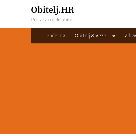
Skip
Obitelj.HR
to
Portal za cijelu obitelj
content
Toggle
Početna
Obitelj & Veze
Zdra
sub-
menu