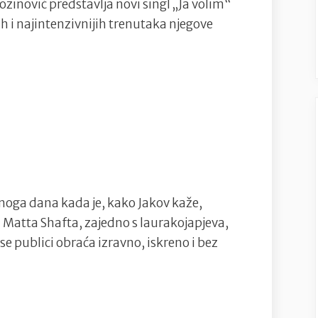
Jozinović predstavlja novi singl „Ja volim“
letim”
 i najintenzivnijih trenutaka njegove
predstavlja
novi
singl
“Ja
volim”
onoga dana kada je, kako Jakov kaže,
d Matta Shafta, zajedno s laurakojapjeva,
se publici obraća izravno, iskreno i bez