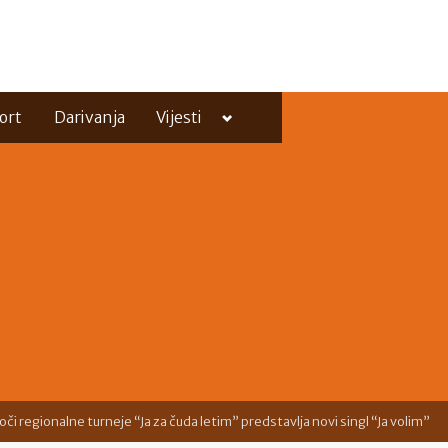
Toggle
ort
Darivanja
Vijesti
sub-
menu
Toggle
sub-
menu
oči regionalne turneje “Ja za čuda letim” predstavlja novi singl “Ja volim”