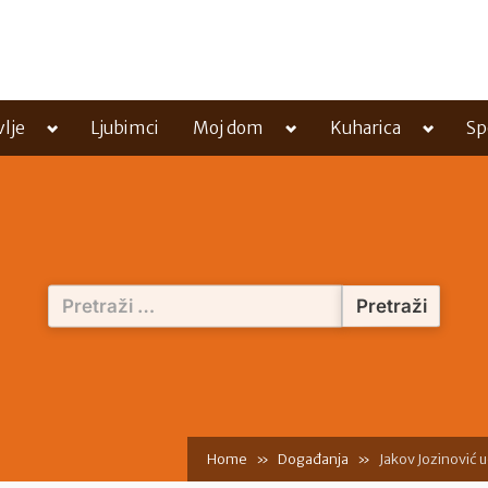
Toggle
Toggle
Toggle
vlje
Ljubimci
Moj dom
Kuharica
Sp
sub-
sub-
sub-
menu
menu
menu
Pretraži:
Home
Događanja
Jakov Jozinović u