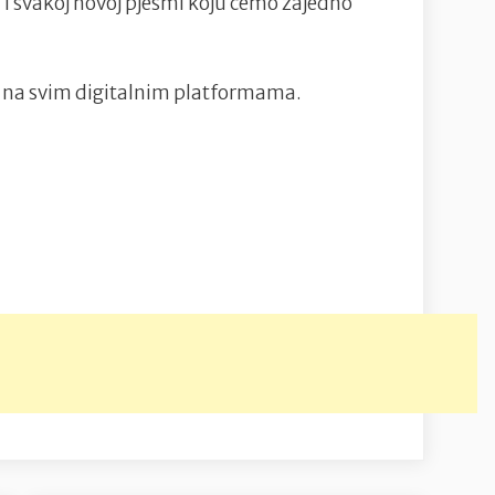
 svakoj novoj pjesmi koju ćemo zajedno
n na svim digitalnim platformama.