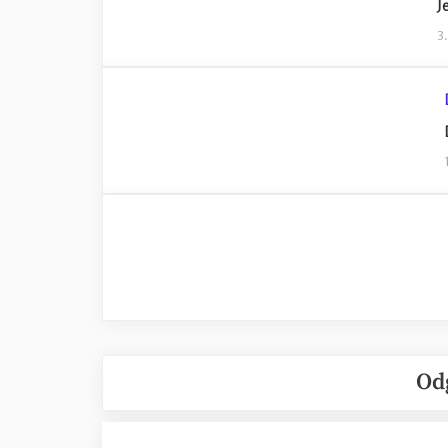
J
3
Od