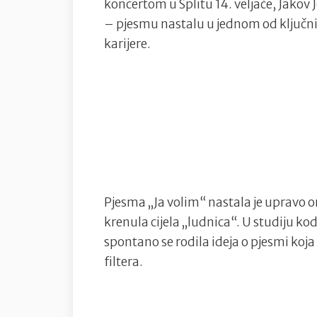
koncertom u Splitu 14. veljače, Jakov 
– pjesmu nastalu u jednom od ključnih
karijere.
Pjesma „Ja volim“ nastala je upravo 
krenula cijela „ludnica“. U studiju ko
spontano se rodila ideja o pjesmi koja 
filtera.