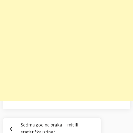
Navigacija
Sedma godina braka – mit ili
Previous
❮
statistička istina?