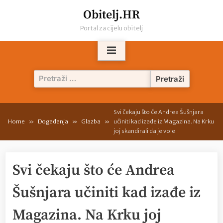
Skip
Obitelj.HR
to
Portal za cijelu obitelj
content
Pretraži:
Svi čekaju što će Andrea Šušnjara
Home
Događanja
Glazba
učiniti kad izađe iz Magazina. Na Krku
joj skandirali da je vole
Svi čekaju što će Andrea
Šušnjara učiniti kad izađe iz
Magazina. Na Krku joj