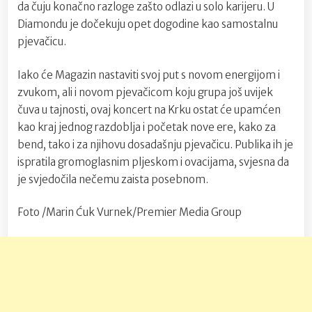
da čuju konačno razloge zašto odlazi u solo karijeru. U
Diamondu je dočekuju opet dogodine kao samostalnu
pjevačicu.
Iako će Magazin nastaviti svoj put s novom energijom i
zvukom, ali i novom pjevačicom koju grupa još uvijek
čuva u tajnosti, ovaj koncert na Krku ostat će upamćen
kao kraj jednog razdoblja i početak nove ere, kako za
bend, tako i za njihovu dosadašnju pjevačicu. Publika ih je
ispratila gromoglasnim pljeskom i ovacijama, svjesna da
je svjedočila nečemu zaista posebnom.
Foto /Marin Ćuk Vurnek/Premier Media Group