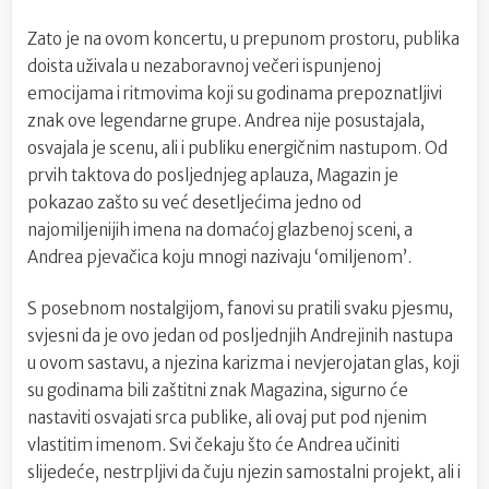
vole
Zato je na ovom koncertu, u prepunom prostoru, publika
doista uživala u nezaboravnoj večeri ispunjenoj
emocijama i ritmovima koji su godinama prepoznatljivi
znak ove legendarne grupe. Andrea nije posustajala,
osvajala je scenu, ali i publiku energičnim nastupom. Od
prvih taktova do posljednjeg aplauza, Magazin je
pokazao zašto su već desetljećima jedno od
najomiljenijih imena na domaćoj glazbenoj sceni, a
Andrea pjevačica koju mnogi nazivaju ‘omiljenom’.
S posebnom nostalgijom, fanovi su pratili svaku pjesmu,
svjesni da je ovo jedan od posljednjih Andrejinih nastupa
u ovom sastavu, a njezina karizma i nevjerojatan glas, koji
su godinama bili zaštitni znak Magazina, sigurno će
nastaviti osvajati srca publike, ali ovaj put pod njenim
vlastitim imenom. Svi čekaju što će Andrea učiniti
slijedeće, nestrpljivi da čuju njezin samostalni projekt, ali i