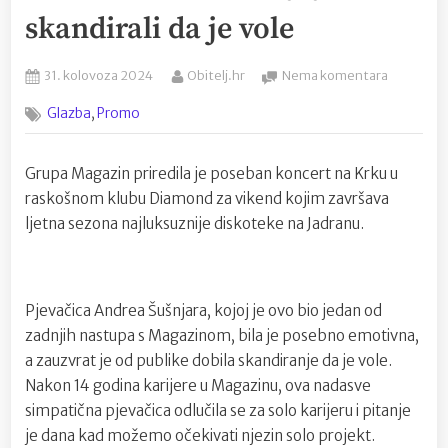
skandirali da je vole
Posted
By
na
31. kolovoza 2024
Obitelj.hr
Nema komentara
on
Svi
,
Glazba
Promo
čekaju
što
će
Grupa Magazin priredila je poseban koncert na Krku u
Andrea
raskošnom klubu Diamond za vikend kojim završava
Šušnjara
učiniti
ljetna sezona najluksuznije diskoteke na Jadranu.
kad
izađe
iz
Magazina
Pjevačica Andrea Šušnjara, kojoj je ovo bio jedan od
Na
zadnjih nastupa s Magazinom, bila je posebno emotivna,
Krku
a zauzvrat je od publike dobila skandiranje da je vole.
joj
Nakon 14 godina karijere u Magazinu, ova nadasve
skandirali
simpatična pjevačica odlučila se za solo karijeru i pitanje
da
je
je dana kad možemo očekivati njezin solo projekt.