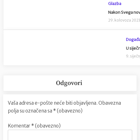
Glazba
Nakon Svega nov
29. kolovoza 202
Događa
U siječ
9. siječ
Odgovori
Vaša adresa e-pošte neće biti objavljena.
Obavezna
polja su označena sa
* (obavezno)
Komentar
* (obavezno)