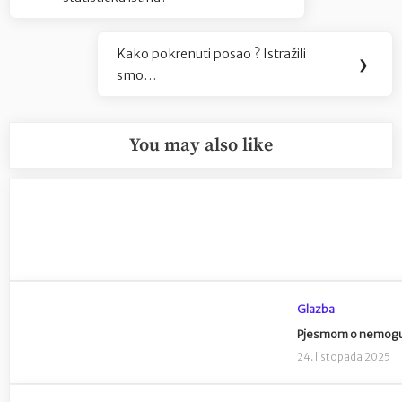
objava
Post:
Kako pokrenuti posao ? Istražili
Next
❯
smo…
Post:
You may also like
Glazba
Pjesmom o nemogućoj
24. listopada 2025