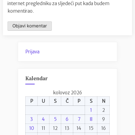
internet pregledniku za sljedeći put kada budem
komentirao.
Prijava
Kalendar
kolovoz 2026
P
U
S
Č
P
S
N
1
2
3
4
5
6
7
8
9
10
11
12
13
14
15
16