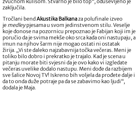
zvučnom kulisom. Stvarno je bilo top“, oduševljeno je
zaključila.
Tročlani bend
Akustika Balkana
za polufinale izveo
je
medley
pjesama u svom jedinstvenom stilu. Veselje
koje donose na pozornicu prepoznao je Fabijan koji im je
poručio da je svima mekše oko srca kada oni nastupaju, a
imun na njihov šarm nije mogao ostati ni ostatak
žirija. „Vi ste daleko najzabavnija točka večeras. Meni je
toliko bilo dobro i prekratko je trajalo. Kad je scena u
pitanju morate biti svjesni da je ovo kako vi izgledate
večeras uvelike dodalo nastupu. Meni dođe da razbijem
sve šalice Novoj TV! Iskreno bih voljela da prođete dalje i
da to onda duže potraje pa da se zabavimo kao ljudi“,
dodala je Maja.