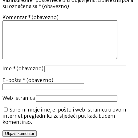
Vaša adresa e-pošte neće biti objavljena.
Obavezna polja
su označena sa
* (obavezno)
Komentar
* (obavezno)
Ime
* (obavezno)
E-pošta
* (obavezno)
Web-stranica
Spremi moje ime, e-poštu i web-stranicu u ovom
internet pregledniku za sljedeći put kada budem
komentirao.