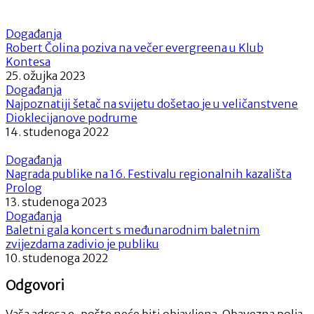
Događanja
Robert Čolina poziva na večer evergreena u Klub
Kontesa
25. ožujka 2023
Događanja
Najpoznatiji šetač na svijetu došetao je u veličanstvene
Dioklecijanove podrume
14. studenoga 2022
Događanja
Nagrada publike na 16. Festivalu regionalnih kazališta
Prolog
13. studenoga 2023
Događanja
Baletni gala koncert s međunarodnim baletnim
zvijezdama zadivio je publiku
10. studenoga 2022
Odgovori