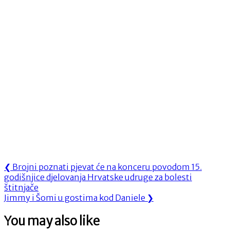
Navigacija
Previous
❮
Brojni poznati pjevat će na konceru povodom 15.
Post:
godišnjice djelovanja Hrvatske udruge za bolesti
objava
štitnjače
Next
Jimmy i Šomi u gostima kod Daniele
❯
Post:
You may also like