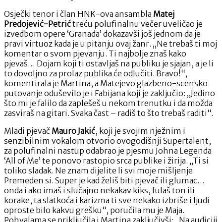
Osječki tenor i član HNK-ova ansambla
Matej
Predojević-Petrić
treću polufinalnu večer uveličao je
izvedbom opere ‘Granada’ dokazavši još jednom da je
pravi virtuoz kada je u pitanju ovaj žanr. „Ne trebaš ti moj
komentar o svom pjevanju. Ti najbolje znaš kako
pjevaš… Dojam koji ti ostavljaš na publiku je sjajan, a je li
to dovoljno za prolaz publika će odlučiti. Bravo!“,
komentirala je Martina, a Matejevo glazbeno-scensko
putovanje oduševilo je i Fabijana koji je zaključio: „Jedino
što mi je falilo da zaplešeš u nekom trenutku i da možda
zasviraš na gitari. Svaka čast – radiš to što trebaš raditi“.
Mladi pjevač
Mauro Jakić
, koji je svojim nježnim i
senzibilnim vokalom otvorio ovogodišnji Supertalent,
za polufinalni nastup odabrao je pjesmu Johna Legenda
‘All of Me’ te ponovo rastopio srca publike i žirija. „Ti si
toliko sladak. Ne znam dijelite li svi moje mišljenje.
Premeden si. Super je kad želiš biti pjevač ili glumac…
onda i ako imaš i slučajno nekakav kiks, fulaš ton ili
korake, ta slatkoća i karizma ti sve nekako izbriše i ljudi
oproste bilo kakvu grešku“, poručila mu je Maja.
Pohvalama se priključila i Martina zaključivši: „Na audiciji