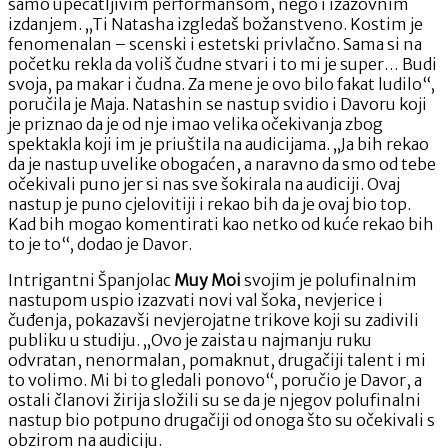
samo upečatljivim performansom, nego i izazovnim
izdanjem. „Ti Natasha izgledaš božanstveno. Kostim je
fenomenalan – scenski i estetski privlačno. Sama si na
početku rekla da voliš čudne stvari i to mi je super… Budi
svoja, pa makar i čudna. Za mene je ovo bilo fakat ludilo“,
poručila je Maja. Natashin se nastup svidio i Davoru koji
je priznao da je od nje imao velika očekivanja zbog
spektakla koji im je priuštila na audicijama. „Ja bih rekao
da je nastup uvelike obogaćen, a naravno da smo od tebe
očekivali puno jer si nas sve šokirala na audiciji. Ovaj
nastup je puno cjelovitiji i rekao bih da je ovaj bio top.
Kad bih mogao komentirati kao netko od kuće rekao bih
to je to“, dodao je Davor.
Intrigantni Španjolac
Muy Moi
svojim je polufinalnim
nastupom uspio izazvati novi val šoka, nevjerice i
čuđenja, pokazavši nevjerojatne trikove koji su zadivili
publiku u studiju. „Ovo je zaista u najmanju ruku
odvratan, nenormalan, pomaknut, drugačiji talent i mi
to volimo. Mi bi to gledali ponovo“, poručio je Davor, a
ostali članovi žirija složili su se da je njegov polufinalni
nastup bio potpuno drugačiji od onoga što su očekivali s
obzirom na audiciju.