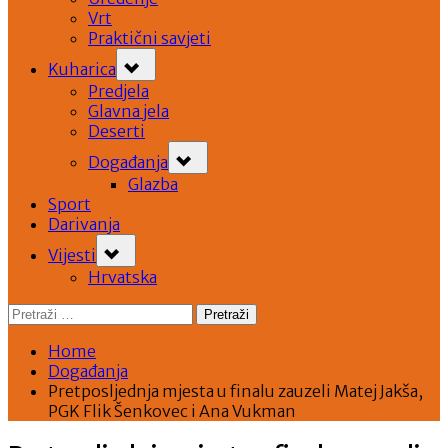
Vrt
Praktični savjeti
Toggle
Kuharica
sub-
menu
Predjela
Glavna jela
Deserti
Toggle
Događanja
sub-
menu
Glazba
Sport
Darivanja
Toggle
Vijesti
sub-
menu
Hrvatska
Pretraži:
Home
Događanja
Pretposljednja mjesta u finalu zauzeli Matej Jakša,
PGK Flik Šenkovec i Ana Vukman