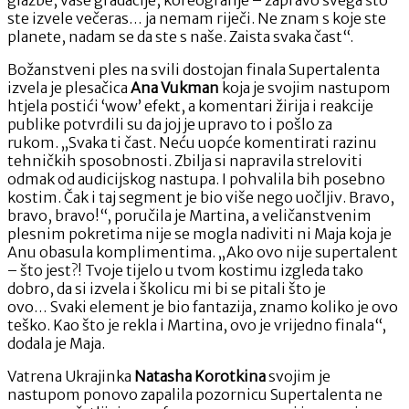
ste izvele večeras… ja nemam riječi. Ne znam s koje ste
planete, nadam se da ste s naše. Zaista svaka čast“.
Božanstveni ples na svili dostojan finala Supertalenta
izvela je plesačica
Ana Vukman
koja je svojim nastupom
htjela postići ‘wow’ efekt, a komentari žirija i reakcije
publike potvrdili su da joj je upravo to i pošlo za
rukom. „Svaka ti čast. Neću uopće komentirati razinu
tehničkih sposobnosti. Zbilja si napravila streloviti
odmak od audicijskog nastupa. I pohvalila bih posebno
kostim. Čak i taj segment je bio više nego uočljiv. Bravo,
bravo, bravo!“, poručila je Martina, a veličanstvenim
plesnim pokretima nije se mogla nadiviti ni Maja koja je
Anu obasula komplimentima. „Ako ovo nije supertalent
– što jest?! Tvoje tijelo u tvom kostimu izgleda tako
dobro, da si izvela i školicu mi bi se pitali što je
ovo… Svaki element je bio fantazija, znamo koliko je ovo
teško. Kao što je rekla i Martina, ovo je vrijedno finala“,
dodala je Maja.
Vatrena Ukrajinka
Natasha Korotkina
svojim je
nastupom ponovo zapalila pozornicu Supertalenta ne