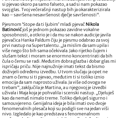
si pjevao skoro pa samo falseto, a sad si nam pokazao
svoj glas. Tvoj večerašnji nastup bih ja okarakterizirala
kao – savršena nesavršenost dječje savršenosti“.
Pjesmom ‘Stope da ti ljubim’ mladi pjevač
Nikola
Batinović
još je jednom pokazao zavidne vokalne
sposobnosti, a otkrio je i da mu se nakon audicije javila
pjevačica Hanka Paldum čiju je pjesmu odabrao za svoj
prvi nastup na Supertalentu. „Ja mislim da sam upila i
više nego što bih sama očekivala. Jako rijetko čujem i
slušam tekst i moram se enormno koncentrirati da bih
čula o čemu se radi. Međutim dobra glazba i dobar glas mi
ispričaju priču. Nije najnužnije imati tekst da bismo
doživjeli određenu izvedbu. U tvom slučaju ja opet ne
znam o čemu si ti pjevao, međutim ti si toliko iznio
emocija da sam naprosto uživala. Ja više od ovoga ne
trebam“, zaključila je Martina, a u njegovoj je izvedbi
uživala i Maja koja je pohvalila i scenski nastup. „Djeluješ
kao da nemaš nimalo treme. Toliko djeluješ sigurno i
samouvjereno. Genijalna ideja je bila imati ovo dvoje
fenomenalnih plesača koji su podigli sve na jedan viši
nivo. Izgledalo je kao predstava s fenomenalnom