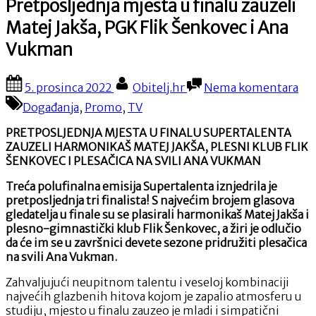
Pretposljednja mjesta u finalu zauzeli
Matej Jakša, PGK Flik Šenkovec i Ana
Vukman
Posted
By
na
5. prosinca 2022
Obitelj.hr
Nema komentara
on
Pre
Događanja
,
Promo
,
TV
mje
u
PRETPOSLJEDNJA MJESTA U FINALU SUPERTALENTA
fin
ZAUZELI HARMONIKAŠ MATEJ JAKŠA, PLESNI KLUB FLIK
zau
ŠENKOVEC I PLESAČICA NA SVILI ANA VUKMAN
Mat
Jak
Treća polufinalna emisija Supertalenta iznjedrila je
PG
pretposljednja tri finalista! S najvećim brojem glasova
Fli
gledatelja u finale su se plasirali harmonikaš Matej Jakša i
Še
plesno-gimnastički klub Flik Šenkovec, a žiri je odlučio
i
da će im se u završnici devete sezone pridružiti plesačica
An
na svili Ana Vukman.
Vu
Zahvaljujući neupitnom talentu i veseloj kombinaciji
najvećih glazbenih hitova kojom je zapalio atmosferu u
studiju, mjesto u finalu zauzeo je mladi i simpatični