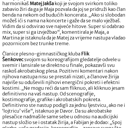
harmonikaš
Matej Jakša
koji je svojom svirkom toliko
zabavio žiri da ga je Maja pozvala da joj se pridruži kao član
benda na nekom od budućih koncerata. „Ako si slobodan
možeš ići s nama na koncerte i gaže da se malo vježbaš.
Vidim da si odsvirao sve najveće hitove. Super si odabrao
mix, super si ga izvježbao“, komentirala je Maja, a
Martina je istaknula da je Matej za vrijeme nastupa vladao
pozornicom bez trunke treme.
Članice plesno-gimnastičkog kluba
Flik
Šenkovec
svojom su koreografijom gledatelje odvele u
svemir i lansirale se direktno u finale, pokazavši svu
raskoš akrobatskog plesa. Pozitivni komentari nakon
njihova nastupa nisu se prestali nizati, a članove žirija
najviše su oduševili njihovi energični pokreti i efektni
kostimi. „Ne mogu reći da sam fliknuo, ali kliknuo jesam
definitivno na vaš nastup. Od scenografije,
kostimografije, grafike i akrobatskih pokreta.
Definitivno ste nastup podigli za jednu ljestvicu, ako ne i
‘lojtricu’ više“, istaknuo je Davor. Da su akrobatske
plesačice nadmašile same sebe u odnosu na audicijski
nastup složio se i ostatak žirija, a Fabijan je dodao: „Spoj
glazbe, vaše gradacije, koreografije – zapravo svega što