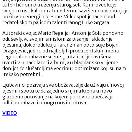
autentičnom okruženju starog sela Kumrovec koje
svojom rustikalnom atmosferom savršeno nadopunjuje
pozitivnu energiju pjesme. Videospot je rađen pod
redateljskom palicom talentiranog Luke Grgasa.
Autorski dvojac Mario Regelja i Antonija Šola ponovno
oduševljava svojim smislom za pisanje i skladanje
pjesama, dok produkciju i aranžman potpisuje Bojan
Dragojević, jedno od najboljih producentskih imena
regionalne zabavne scene. „Lutalica“ je savršena
uvertira u nadolazeći album, a u blagdansko vrijeme
donijet će slušateljima vedrinu i optimizam koji su nam
itekako potrebni..
Ljubavnici pozivaju sve obožavatelje da uživaju u novoj
pjesmi i spotu te da zajedno s njima krenu u novo
glazbeno putovanje na kojem ponovno obećavaju
odličnu zabavu i mnogo novih hitova.
VIDEO