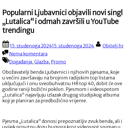
Popularni Ljubavnici objavili novi singl
„Lutalica“ i odmah završili u YouTube
trendingu
Posted
By
15. studenoga 2024
15. studenoga 2024
Obitelj.hr
on
na
Nema komentara
Popularni
Događanja
,
Glazba
,
Promo
Ljubavnici
objavili
Obožavatelji benda Ljubavnici i njihovih pjesama, koje
novi
u većini završavaju na brojnim radijskim top listama
singl
uključujući i onu sveobuhvatnu HR top 40, dobit će ove
„Lutalica“
godine raniji božićni poklon. Pjesmom i videospotom
i
„Lutalica“ najavljuju izlazak drugog studijskog albuma
odmah
koji je planiran za predbožićno vrijeme.
završili
u
YouTube
trendingu
Pjesma „Lutalica“ donosi prepoznatljiv zvuk benda, ali i
uvijek prisutnu dozu humora kroz videospot sniman u