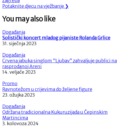
Zagreba
objava
Next
Potaknite djecu na vježbanje
❯
Post:
You may also like
Događanja
Solistički koncert mladog pijaniste Rolanda Grlice
31. siječnja 2023
Događanja
Crvena jabuka singlom “Ljubav” zahvaljuje publici na
rasprodanoj Areni
14. veljače 2023
Promo
Ravnotežom u crijevima do željene figure
23. ožujka 2023
Događanja
Održana tradicionalna Kukuruzijada u Čepinskim
Martincima
3. kolovoza 2024