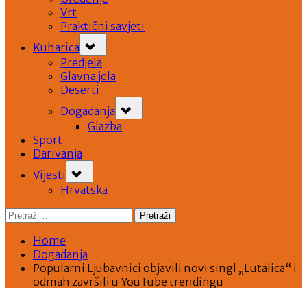
Vrt
Praktični savjeti
Toggle
Kuharica
sub-
menu
Predjela
Glavna jela
Deserti
Toggle
Događanja
sub-
menu
Glazba
Sport
Darivanja
Toggle
Vijesti
sub-
menu
Hrvatska
Pretraži:
Home
Događanja
Popularni Ljubavnici objavili novi singl „Lutalica“ i
odmah završili u YouTube trendingu