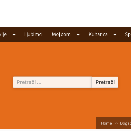
Toggle
Toggle
Toggle
vlje
Ljubimci
Moj dom
Kuharica
Sp
sub-
sub-
sub-
menu
menu
menu
Pretraži:
Home
Događ