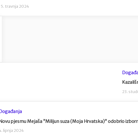
15. travnja 2024
Događa
Kazališ
23. stu
Događanja
Novu pjesmu Mejaša ”Milijun suza (Moja Hrvatska)” odobrio izbornik 
4. lipnja 2024