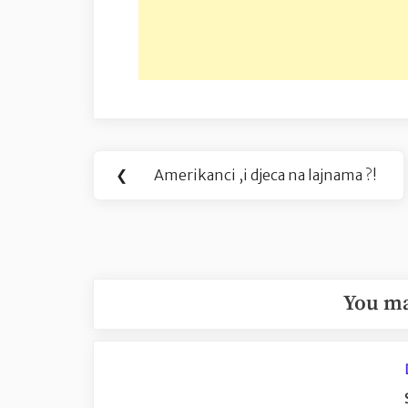
Navigacija
❮
Amerikanci ,i djeca na lajnama ?!
Previous
objava
Post:
You ma