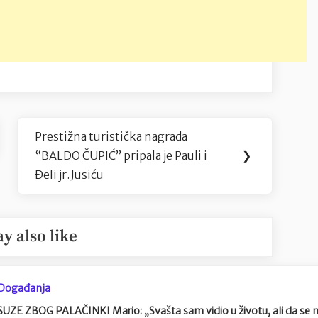
Prestižna turistička nagrada
Next
“BALDO ČUPIĆ” pripala je Pauli i
❯
Post:
Đeli jr.Jusiću
y also like
Događanja
SUZE ZBOG PALAČINKI Mario: „Svašta sam vidio u životu, ali da se n