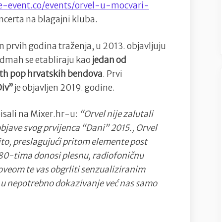
u
re-event.co/events/orvel-u-mocvari-
Močvari
certa na blagajni kluba.
n prvih godina traženja, u 2013. objavljuju
Odmah se etabliraju kao
jedan od
nth pop hrvatskih bendova
. Prvi
Div”
je objavljen 2019. godine.
pisali na Mixer.hr-u:
“Orvel nije zalutali
objave svog prvijenca “Dani” 2015., Orvel
evito, preslagujući pritom elemente post
0-tima donosi plesnu, radiofoničnu
oveom te vas obgrliti senzualiziranim
 u nepotrebno dokazivanje već nas samo