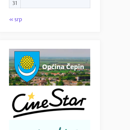
31
« srp