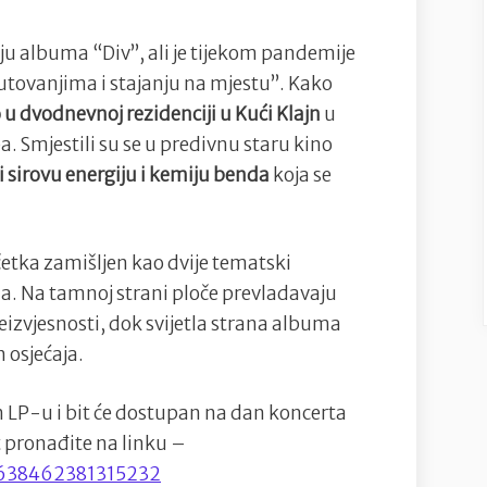
ju albuma “Div”, ali je tijekom pandemije
putovanjima i stajanju na mjestu”. Kako
 u dvodnevnoj rezidenciji u Kući Klajn
u
 Smjestili su se u predivnu staru kino
i sirovu energiju i kemiju benda
koja se
tka zamišljen kao dvije tematski
na. Na tamnoj strani ploče prevladavaju
neizvjesnosti, dok svijetla strana albuma
 osjećaja.
LP-u i bit će dostupan na dan koncerta
t pronađite na linku –
/638462381315232