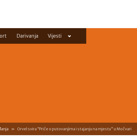
Toggle
ort
Darivanja
Vijesti
sub-
menu
Toggle
sub-
menu
anja
Orvel svira “Priče o putovanjima i stajanju na mjestu” u Močvari