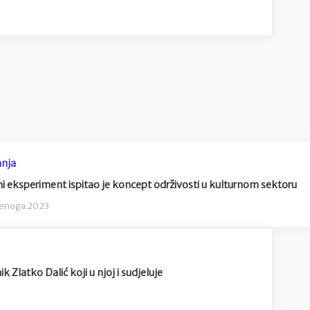
nja
ni eksperiment ispitao je koncept održivosti u kulturnom sektoru
denoga 2023
Zlatko Dalić koji u njoj i sudjeluje