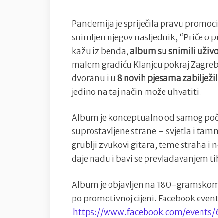
Pandemija je spriječila pravu promoci
snimljen njegov nasljednik, “Priče o 
kažu iz benda,
album su snimili uživo
malom gradiću Klanjcu pokraj Zagreba.
dvoranu i u
8 novih pjesama zabilježil
jedino na taj način može uhvatiti.
Album je konceptualno od samog poče
suprostavljene strane – svjetla i tam
grublji zvukovi gitara, teme straha i 
daje nadu i bavi se prevladavanjem tih
Album je objavljen na 180-gramskom 
po promotivnoj cijeni. Facebook even
https://www.facebook.com/events