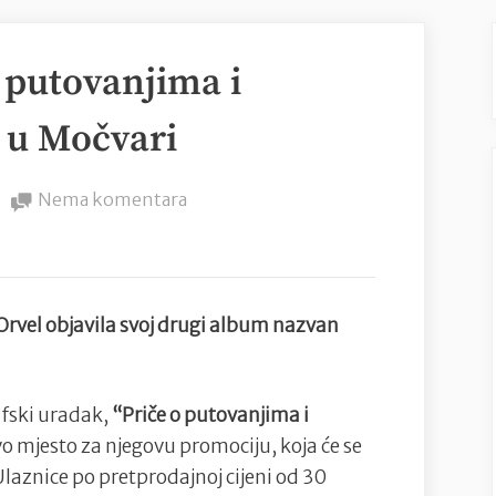
o putovanjima i
” u Močvari
na
Nema komentara
Orvel
svira
“Priče
o
 Orvel objavila svoj drugi album nazvan
putovanjima
i
stajanju
afski uradak,
“Priče o putovanjima i
na
vo mjesto za njegovu promociju, koja će se
mjestu”
 Ulaznice po pretprodajnoj cijeni od 30