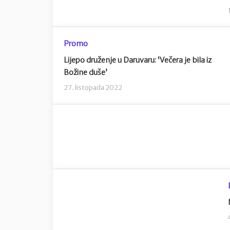
Promo
Lijepo druženje u Daruvaru: ‘Večera je bila iz
Božine duše’
27. listopada 2022