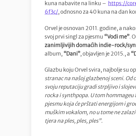
kuna nabavite na linku –
https://co
6f3c/
, odnosno za 40 kuna na dan kon
Orvel je osnovan 2011. godine, a nako
svoj prvi singl za pjesmu
“Vodi me”
. 
zanimljivijih domaćih indie-rock/sy
album,
“Dani”
, objavljen je 2015., a
“
Glazbu koju Orvel svira, najbolje su o
stranac na našoj glazbenoj sceni. Od 
svoju reputaciju gradi strpljivo i sloj
rocka i synthpopa. U tom hommageu 8
pjesmu koja će prštati energijom i gro
muškim vokalom, no u tome ne zalazi
tjera na ples, ples, ples”.