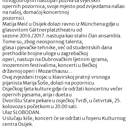
mnogobrojnih nastupa i poziva sa svjetskih
opernih pozornica, svoje mjesto pod zvijezdama našao
na našoj, domaćoj koncertnoj
pozornici.
Matija Meić u Osijek dolazi ravno iz Münchena gdje u
glasovitom Gärtnerplatztheatru od
sezone 2016./2017. nastupa kao stalni član ansambla.
Tome su, zbog neospornog talenta,
glasa i pjevačke tehnike, već od studentskih dana
prethodile brojne uloge u zagrebačkoj
operi, nastupi na Dubrovačkim ljetnim igrama,
inozemnim festivalima, koncerti u Bečkoj
državnoj operi i Mozarthausu…
Ovaj zvjezdani trojac u klavirskoj pratnji vrsnoga
pijanista Marija Šoše, dolazi na pozornicu
Osječkog ljeta kulture gdje će održati koncertnu večer
opernih pjesama, arija i dueta u
Dvorištu Stare pekare u osječkoj Tvrđi, u četvrtak, 25.
kolovoza s početkom u 20.00 sati.
Ulaz SLOBODAN.
U slučaju kiše, koncert će se održati u foyeru Kulturnog
centra Osijek.