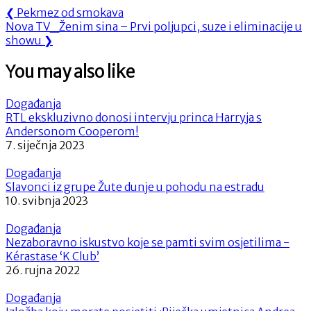
Navigacija
Previous
❮
Pekmez od smokava
Next
Post:
Nova TV_Ženim sina – Prvi poljupci, suze i eliminacije u
objava
Post:
showu
❯
You may also like
Događanja
RTL ekskluzivno donosi intervju princa Harryja s
Andersonom Cooperom!
7. siječnja 2023
Događanja
Slavonci iz grupe Žute dunje u pohodu na estradu
10. svibnja 2023
Događanja
Nezaboravno iskustvo koje se pamti svim osjetilima -
Kérastase ‘K Club’
26. rujna 2022
Događanja