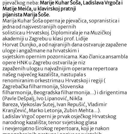
pjevačkog neba:
Marije Kuhar Šoša, Ladislava Vrgoča i
Matije Meića, u klavirskoj pratnji
pijanista Marija Šoše.
Marija Kuhar Šoša operna je pjevačica, sopranistica i
jedna od najsvestranijih opernih
solistica u Hrvatskoj. Diplomirala je na Muzičkoj
akademiji u Zagrebu u klasi prof. Lidije
Horvat Dunjko, a od najranijih dana ostvaruje zapažene
uloge i angažmane na hrvatskim i
svjetskim opernim pozornicama. Kao članica ansambla
opere HNK u Zagrebu ostvarila je niz
zapaženih uloga u najvažnijim operama repertoara
našeg najvećeg kazališta, nastupala s
renomiranim orkestrima u Hrvatskoj i regiji (
Zagrebačka filharmonija, Slovenska
filharmonija, Beogradska filharmonija…) i dirigentima
(Pavle Dešpalj, Ivo Lipanović, Nikša
Bareza, Vjekoslav Šutej, Ivan Repušić, Vladimir
Kranjčević, Marko Letonja, Zubin Mehta…).
Ladislav Vrgoč operni je prvak osječkog Hrvatskog
narodnog kazališta; tenor svjetskog glasa
i nevjerojatno širokog repertoara, koji je nakon