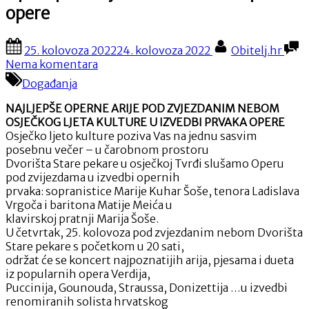
opere
Posted
By
25. kolovoza 2022
24. kolovoza 2022
Obitelj.hr
on
na
Nema komentara
Opera
Događanja
pod
zvijezdama
NAJLJEPŠE OPERNE ARIJE POD ZVJEZDANIM NEBOM
u
OSJEČKOG LJETA KULTURE U IZVEDBI PRVAKA OPERE
izvedbi
Osječko ljeto kulture poziva Vas na jednu sasvim
prvaka
posebnu večer – u čarobnom prostoru
opere
Dvorišta Stare pekare u osječkoj Tvrđi slušamo Operu
pod zvijezdama u izvedbi opernih
prvaka: sopranistice Marije Kuhar Šoše, tenora Ladislava
Vrgoča i baritona Matije Meića u
klavirskoj pratnji Marija Šoše.
U četvrtak, 25. kolovoza pod zvjezdanim nebom Dvorišta
Stare pekare s početkom u 20 sati,
održat će se koncert najpoznatijih arija, pjesama i dueta
iz popularnih opera Verdija,
Puccinija, Gounouda, Straussa, Donizettija …u izvedbi
renomiranih solista hrvatskog