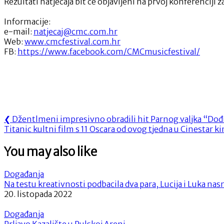
Rezultati natječaja bit će objavljeni na prvoj konferenciji 
Informacije:
e-mail:
natjecaj@cmc.com.hr
Web:
www.cmcfestival.com.hr
FB:
https://www.facebook.com/CMCmusicfestival/
Navigacija
Previous
❮
Džentlmeni impresivno obradili hit Parnog valjka “D
Next
Post:
Titanic kultni film s 11 Oscara od ovog tjedna u Cinestar
objava
Post:
You may also like
Događanja
Na testu kreativnosti podbacila dva para, Lucija i Luka nasmi
20. listopada 2022
Događanja