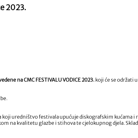
ce 2023.
vljen
čaj
val
ce
.
 izvedene na CMC FESTIVALU VODICE 2023.
koji će se održati 
zbe.
iva koji uredništvo festivala upućuje diskografskim kućama 
kom na kvalitetu glazbe i stihova te cjelokupnog djela. Sklad