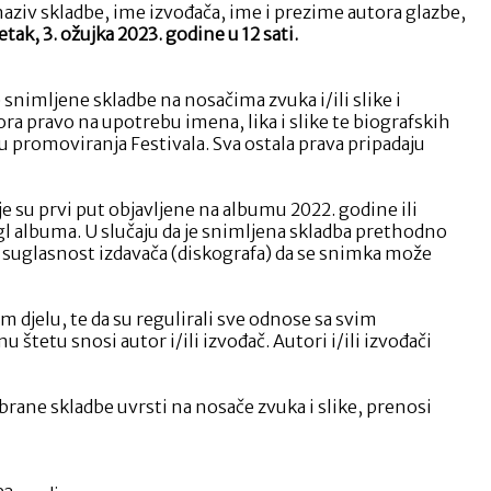
: naziv skladbe, ime izvođača, ime i prezime autora glazbe,
etak, 3. ožujka 2023. godine u 12 sati.
 snimljene skladbe na nosačima zvuka i/ili slike i
ra pravo na upotrebu imena, lika i slike te biografskih
 promoviranja Festivala. Sva ostala prava pripadaju
je su prvi put objavljene na albumu 2022. godine ili
gl albuma. U slučaju da je snimljena skladba prethodno
iti suglasnost izdavača (diskografa) da se snimka može
m djelu, te da su regulirali sve odnose sa svim
tetu snosi autor i/ili izvođač. Autori i/ili izvođači
abrane skladbe uvrsti na nosače zvuka i slike, prenosi