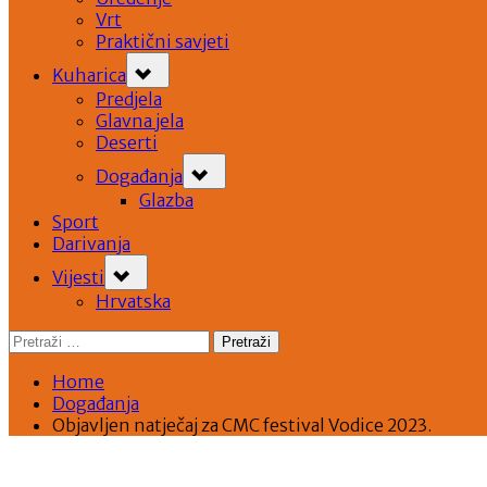
Vrt
Praktični savjeti
Toggle
Kuharica
sub-
menu
Predjela
Glavna jela
Deserti
Toggle
Događanja
sub-
menu
Glazba
Sport
Darivanja
Toggle
Vijesti
sub-
menu
Hrvatska
Pretraži:
Home
Događanja
Objavljen natječaj za CMC festival Vodice 2023.