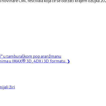
za novinare CMC festivala koja će se održati krajem ožujka 20
ođi” u tamburaškom pop aranžmanu
 kinima u IMAX® 3D, 4DX i 3D formatu.
❯
jali žiri