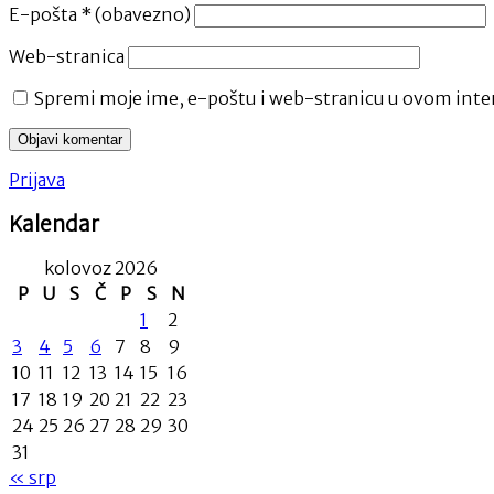
E-pošta
* (obavezno)
Web-stranica
Spremi moje ime, e-poštu i web-stranicu u ovom inter
Prijava
Kalendar
kolovoz 2026
P
U
S
Č
P
S
N
1
2
3
4
5
6
7
8
9
10
11
12
13
14
15
16
17
18
19
20
21
22
23
24
25
26
27
28
29
30
31
« srp