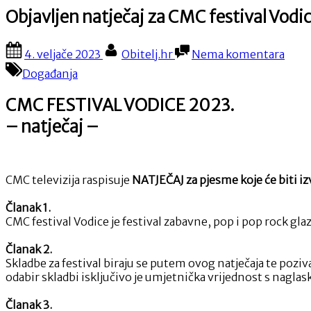
Objavljen natječaj za CMC festival Vodi
Posted
By
na
4. veljače 2023
Obitelj.hr
Nema komentara
on
Obja
Događanja
natje
za
CMC FESTIVAL VODICE 2023.
CMC
festi
– natječaj –
Vodi
2023
CMC televizija raspisuje
NATJEČAJ za pjesme koje će biti
Članak 1.
CMC festival Vodice je festival zabavne, pop i pop rock gla
Članak 2.
Skladbe za festival biraju se putem ovog natječaja te poz
odabir skladbi isključivo je umjetnička vrijednost s naglas
Članak 3.