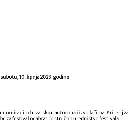
u
subotu, 10. lipnja 2023. godine
:
i renomiranim hrvatskim autorima i izvođačima. Kriterij za
be za festival odabrat će stručno uredništvo festivala.