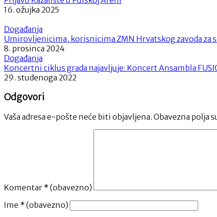
Prljavo Kazalište u Pulskoj Areni
16. ožujka 2025
Događanja
Umirovljenicima, korisnicima ZMN Hrvatskog zavoda za soc
8. prosinca 2024
Događanja
Koncertni ciklus grada najavljuje: Koncert Ansambla FUS
29. studenoga 2022
Odgovori
Vaša adresa e-pošte neće biti objavljena.
Obavezna polja s
Komentar
* (obavezno)
Ime
* (obavezno)