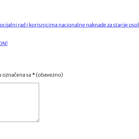
ijalni rad i korisnicima nacionalne naknade za starije oso
ION!
u označena sa
* (obavezno)