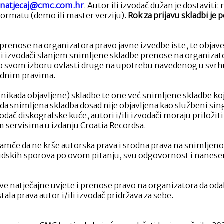
natjecaj@cmc.com.hr
. Autor ili izvođač dužan je dostaviti
formatu (demo ili master verziju).
Rok za prijavu skladbi je p
 prenose na organizatora pravo javne izvedbe iste, te objave
ili izvođači slanjem snimljene skladbe prenose na organizato
po svom izboru ovlasti druge na upotrebu navedenog u svrhu
odnim pravima.
e (nikada objavljene) skladbe te one već snimljene skladbe ko
da snimljena skladba dosad nije objavljena kao službeni sin
zvođač diskografske kuće, autori i/ili izvođači moraju prilož
im servisima u izdanju Croatia Recordsa.
 jamče da ne krše autorska prava i srodna prava na snimljeno
udskih sporova po ovom pitanju, svu odgovornost i nanesenu š
 sve natječajne uvjete i prenose pravo na organizatora da od
tala prava autor i/ili izvođač pridržava za sebe.