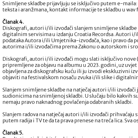
Snimljene skladbe prijavljuju se isključivo putem e-maila:
teksta i aranžmana, kontakt informacije te skladbu u wav 
Članak 4.
Diskografi, autori i/ili izvođači slanjem snimljene skladbe
digitalnim servisima u izdanju Croatia Recordsa. Autori i/
podataka Autora i/ili Umjetnika-izvođača, kao i pravo da 
autorima i/ili izvođačima prema Zakonu o autorskom i sr
Diskografi, autori i/ili izvođači mogu slati isključivo nov
pripremljene za objavu na albumu u 2023. godini, uz uvjet 
objavljena za diskografsku kuću ili ju izvodi ekskluzivni i
objaviti na festivalskom nosaču zvuka i/ili slike i digitaln
Slanjem snimljene skladbe na natječaj autori i/ili izvođači
sudionicima na snimljenoj skladbi. U slučaju bilo kakvih s
nemaju pravo naknadnog povlačenja odabranih skladbi.
Slanjem radova na natječaj autori i/ili izvođači prihvaćaju
putem radija i TV te da ta prava prenese na treća lica. Sva os
Članak 5.