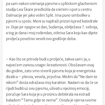
pa sam nakon snimanja pjesme u splitskom glazbenom
studiju Lea Škare predložila da snimim i spot u centru
Dalmacije jer jako volim Split. Ima puno simbolike u
pjesmi i u spotu. Meni su najdraži prizori ispred katedrale
sv. Duje jer njegov se dan, Sudamja, obilježava 7. svibnja,
a tog je dana i moj rođendan, otkriva Sara koju kao dijete
proljeća posebno veseli ovo godišnje doba.
– Kao što se priroda budi u proljeće, takva sam i ja, u
najvećem zanosu snage i kreativnosti. Obožavam ovaj
dio godine, zato smo stvorili pjesmu koja je energetska
dizalica – plesna, vesela, prpošna. Mislim da “Ne dam te
nikom” dosta odražava moj karakter. Nadam se da će se
i ljudi buditi uz ovu pjesmu, uživati u njezinoj emociji,
poručuje Sara koja je u prosincu debitirala na estradi
baladom “Tamo gdje te nema”. Ostala je vjerna svome