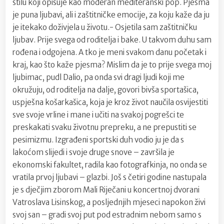
stilu koji opisuje kao moderan mediteranski pop. Pjesma
je puna ljubavi, ali i zaštitničke emocije, za koju kaže da ju
je itekako doživjela u životu.- Osjetila sam zaštitničku
ljubav. Prije svega od roditelja i bake. U takvom duhu sam
rođena i odgojena. A tko je meni svakom danu početak i
kraj, kao što kaže pjesma? Mislim da je to prije svega moj
ljubimac, pudl Dalio, pa onda svi dragi ljudi koji me
okružuju, od roditelja na dalje, govori bivša sportašica,
uspješna košarkašica, koja je kroz život naučila osvijestiti
sve svoje vrline i mane i učiti na svakoj pogrešci te
preskakati svaku životnu prepreku, a ne prepustiti se
pesimizmu. Izgrađeni sportski duh vodio ju je da s
lakoćom slijedi i svoje druge snove – završila je
ekonomski fakultet, radila kao fotografkinja, no onda se
vratila prvoj ljubavi – glazbi. Još s četiri godine nastupala
je s dječjim zborom Mali Riječani u koncertnoj dvorani
Vatroslava Lisinskog, a posljednjih mjeseci napokon živi
svoj san – gradi svoj put pod estradnim nebom samo s