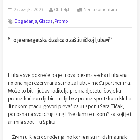
Posted
By
na
27. ožujka 2023
Obitelj.hr
Nema komentara
on
Bivša
,
,
Događanja
Glazba
Promo
sportašica
Sara
Tićak
“To je energetska dizalica o zaštitničkoj ljubavi”
ima
proljetni
singl
“Ne
dam
Ljubav sve pokreće pa je i nova pjesma vedra i ljubavna,
te
nikom”
no ona nije rezervirana samo za ljubav među partnerima.
Može to biti i ljubav roditelja prema djetetu, čovjeka
prema kućnom ljubimcu, ljubav prema sportskom klubu
ili nekom gradu, govori pjevačica u usponu Sara Tićak,
ponosna na svoj drugi singl “Ne dam te nikom” za koji je i
snimila spot – u Splitu.
– Živim u Rijeci od rođenja, no korijeni su mi dalmatinski