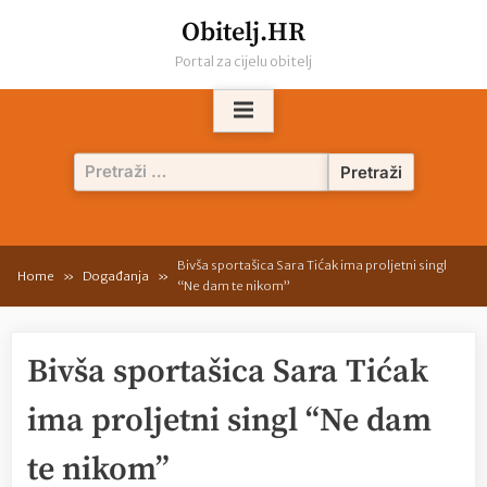
Skip
Obitelj.HR
to
Portal za cijelu obitelj
content
Pretraži:
Bivša sportašica Sara Tićak ima proljetni singl
Home
Događanja
“Ne dam te nikom”
Bivša sportašica Sara Tićak
ima proljetni singl “Ne dam
te nikom”