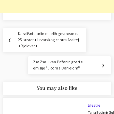
Navigacija
Kazališni studio mladih gostovao na
Previous
objava
❮
25. susretu Hrvatskog centra Assitej
Post:
u Bjelovaru
Zsa Zsa i Ivan Pažanin gosti su
Next
❯
emisije “5.com s Danielom”
Post:
You may also like
Lifestile
Tanja Budimir Gul