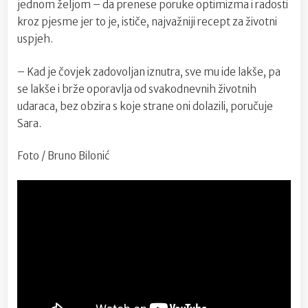
jednom željom – da prenese poruke optimizma i radosti
kroz pjesme jer to je, ističe, najvažniji recept za životni
uspjeh.
– Kad je čovjek zadovoljan iznutra, sve mu ide lakše, pa
se lakše i brže oporavlja od svakodnevnih životnih
udaraca, bez obzira s koje strane oni dolazili, poručuje
Sara.
Foto / Bruno Bilonić