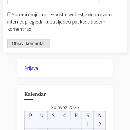
Spremi moje ime, e-poštu i web-stranicu u ovom
internet pregledniku za sljedeći put kada budem
komentirao.
Prijava
Kalendar
kolovoz 2026
P
U
S
Č
P
S
N
1
2