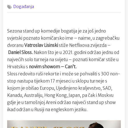
on
Netflixova
Događanja
zvijezda
–
komičar
Daniel
Sezona stand up komedije bogatija je za još jedno
Sloss
dolazi
svjetski poznato komičarsko ime – naime, u zagrebačku
u
dvoranu
Vatroslav Lisinski
stiže Netflixova zvijezda –
Lisinski
Daniel Sloss.
Nakon što je u 2021. godini održao jednu od
najvećih solo turneja na svijetu – poznati komičar stiže u
Hrvatsku s
novim showom – Can’t.
Sloss redovito ruši rekorte i može se pohvaliti s 300 non-
stop nastupa tijekom 17 mjeseci u sklopu turneje s
kojom je obišao Europu, Ujedinjeno kraljevstvo, SAD,
Kanadu, Australiju, Hong Kong, Japan, pa čak i Moskvu
gdje je u tamošnjoj Areni održao najveći stand up show
ikad održan u Rusiji na engleskom jeziku.