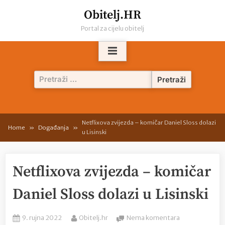
Skip
Obitelj.HR
to
Portal za cijelu obitelj
content
Pretraži:
Netflixova zvijezda – komičar Daniel Sloss dolazi
Home
Događanja
u Lisinski
Netflixova zvijezda – komičar
Daniel Sloss dolazi u Lisinski
Posted
By
na
9. rujna 2022
Obitelj.hr
Nema komentara