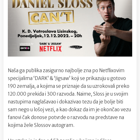
Naša ga publika zasigurno najbolje zna po Netflixovim
specijalima ‘DARK’ & ‘Jigsaw’ koji se prikazuju u gotovo
190 zemalja, a kojima se priznaje da su uzrokovali preko
120.000 prekida i 300 razvoda. Naime, Sloss je u svojim
nastupima naglašavao i dokazivao tezu da je bolje biti
sam nego u lošoj vezi, a kao dokaz da im je okončao vezu
fanovi čak donose potvrde o razvodu na predstave na
kojima žele Slossov autogram.