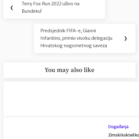
Terry Fox Run 2022 uživo na
Previous
❮
objava
Bundeku!
Post:
Predsjednik FIFA-e, Gianni
Next
Infantino, primio visoku delegaciju
❯
Post:
Hrvatskog nogometnog saveza
You may also like
Događanja
Zimski kokteli k