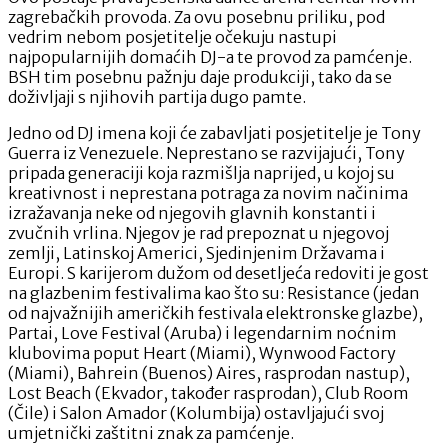
zagrebačkih provoda. Za ovu posebnu priliku, pod
vedrim nebom posjetitelje očekuju nastupi
najpopularnijih domaćih DJ-a te provod za pamćenje.
BSH tim posebnu pažnju daje produkciji, tako da se
doživljaji s njihovih partija dugo pamte.
Jedno od DJ imena koji će zabavljati posjetitelje je Tony
Guerra iz Venezuele. Neprestano se razvijajući, Tony
pripada generaciji koja razmišlja naprijed, u kojoj su
kreativnost i neprestana potraga za novim načinima
izražavanja neke od njegovih glavnih konstanti i
zvučnih vrlina. Njegov je rad prepoznat u njegovoj
zemlji, Latinskoj Americi, Sjedinjenim Državama i
Europi. S karijerom dužom od desetljeća redoviti je gost
na glazbenim festivalima kao što su: Resistance (jedan
od najvažnijih američkih festivala elektronske glazbe),
Partai, Love Festival (Aruba) i legendarnim noćnim
klubovima poput Heart (Miami), Wynwood Factory
(Miami), Bahrein (Buenos) Aires, rasprodan nastup),
Lost Beach (Ekvador, također rasprodan), Club Room
(Čile) i Salon Amador (Kolumbija) ostavljajući svoj
umjetnički zaštitni znak za pamćenje.