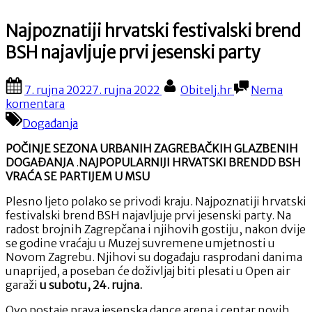
Najpoznatiji hrvatski festivalski brend
BSH najavljuje prvi jesenski party
Posted
By
7. rujna 2022
7. rujna 2022
Obitelj.hr
Nema
on
na
komentara
Najpoznatiji
Događanja
hrvatski
festivalski
POČINJE SEZONA URBANIH ZAGREBAČKIH GLAZBENIH
brend
DOGAĐANJA
.
NAJPOPULARNIJI HRVATSKI BRENDD BSH
BSH
VRAĆA SE PARTIJEM U MSU
najavljuje
prvi
Plesno ljeto polako se privodi kraju. Najpoznatiji hrvatski
jesenski
festivalski brend BSH najavljuje prvi jesenski party. Na
party
radost brojnih Zagrepčana i njihovih gostiju, nakon dvije
se godine vraćaju u Muzej suvremene umjetnosti u
Novom Zagrebu. Njihovi su događaju rasprodani danima
unaprijed, a poseban će doživljaj biti plesati u Open air
garaži
u subotu, 24. rujna.
Ovo postaje prava jesenska dance arena i centar novih