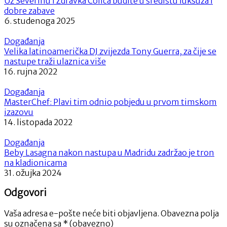
Uz Severinu i Zdravka Čolića budite u središtu luksuza i
dobre zabave
6. studenoga 2025
Događanja
Velika latinoamerička DJ zvijezda Tony Guerra, za čije se
nastupe traži ulaznica više
16. rujna 2022
Događanja
MasterChef: Plavi tim odnio pobjedu u prvom timskom
izazovu
14. listopada 2022
Događanja
Beby Lasagna nakon nastupa u Madridu zadržao je tron
na kladionicama
31. ožujka 2024
Odgovori
Vaša adresa e-pošte neće biti objavljena.
Obavezna polja
su označena sa
* (obavezno)