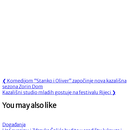
Navigacija
Previous
❮
Komedijom “Stanko i Oliver” započinje nova kazališna
Post:
sezona Zorin Dom
objava
Next
Kazališni studio mladih gostuje na festivalu Rijeci
❯
Post:
You may also like
Događanja