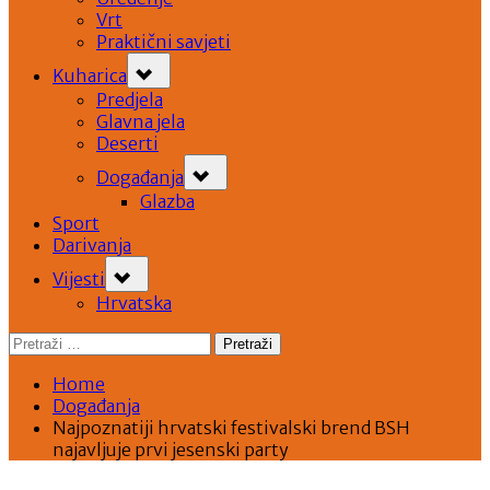
Vrt
Praktični savjeti
Toggle
Kuharica
sub-
menu
Predjela
Glavna jela
Deserti
Toggle
Događanja
sub-
menu
Glazba
Sport
Darivanja
Toggle
Vijesti
sub-
menu
Hrvatska
Pretraži:
Home
Događanja
Najpoznatiji hrvatski festivalski brend BSH
najavljuje prvi jesenski party