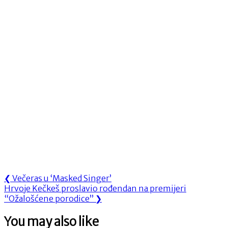
Navigacija
Previous
❮
Večeras u ‘Masked Singer’
Next
Post:
Hrvoje Kečkeš proslavio rođendan na premijeri
objava
Post:
“Ožalošćene porodice”
❯
You may also like