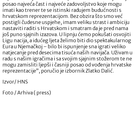
posao najveća čast i najveće zadovoljstvo koje mogu
imati kao trener te se istinski radujem budućnosti s
hrvatskom reprezentacijom. Bez obzira što smo već
postigli čudesne uspjehe, imam veliku strast i ambiciju
nastaviti raditi s Hrvatskom i smatram da je pred nama
još puno sjajnih izazova. U lipnju ćemo pokušati osvojiti
Ligu nacija, a idućeg ljeta želimo biti dio spektakularnog
Eura u Njemačkoj – bilo bi ispunjenje sna igrati veliko
natjecanje pred desecima tisuća naših navijača. Uživam u
radu s našim igračima i sa svojim sjajnim stožerom te ne
mogu zamisliti ljepši i časniji posao od vođenja hrvatske
reprezentacije”, poručio je izbornik Zlatko Dalić.
Izvor/ HNS
Foto / Arhiva ( press)