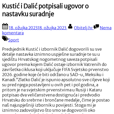
Kustić i Dalić potpisali ugovor o
nastavku suradnje
Posted
By
18. ožujka 2023
18. ožujka 2023
Obitelj.hr
Nema
on
na
komentara
Kustić
Sport
i
Dalić
Predsjednik Kustić i izbornik Dalić dogovorili su sve
potpisali
detalje nastavka iznimno uspješne suradnje te su u
ugovor
sjedištu Hrvatskog nogometnog saveza potpisali
o
ugovor prema kojem Dalić ostaje izbornik Vatrenih do
nastavku
završetka ciklusa koji uključuje FIFA Svjetsko prvenstvo
suradnje
2026. godine koje će biti održano u SAD-u, Meksiku i
Kanadi.”Zlatko Dalić je ispunio apsolutno sve ciljeve koji
su pred njega postavljeni u ovih pet i pol godina, a
pritom je na svjetskim prvenstvima u Rusiji i Kataru
potpisao dva veličanstvena dostignuća i predvodio
Hrvatsku do srebrne i brončane medalje, čime je postao
naš najuspješniji izbornik u povijesti. Stoga mi je
iznimno zadovoljstvo što smo se dogovorili oko