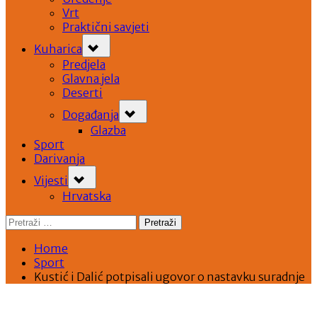
Vrt
Praktični savjeti
Toggle
Kuharica
sub-
menu
Predjela
Glavna jela
Deserti
Toggle
Događanja
sub-
menu
Glazba
Sport
Darivanja
Toggle
Vijesti
sub-
menu
Hrvatska
Pretraži:
Home
Sport
Kustić i Dalić potpisali ugovor o nastavku suradnje