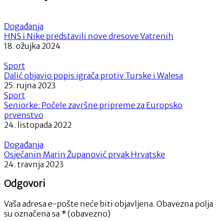
Događanja
HNS i Nike predstavili nove dresove Vatrenih
18. ožujka 2024
Sport
Dalić objavio popis igrača protiv Turske i Walesa
25. rujna 2023
Sport
Seniorke: Počele završne pripreme za Europsko
prvenstvo
24. listopada 2022
Događanja
Osječanin Marin Županović prvak Hrvatske
24. travnja 2023
Odgovori
Vaša adresa e-pošte neće biti objavljena.
Obavezna polja
su označena sa
* (obavezno)