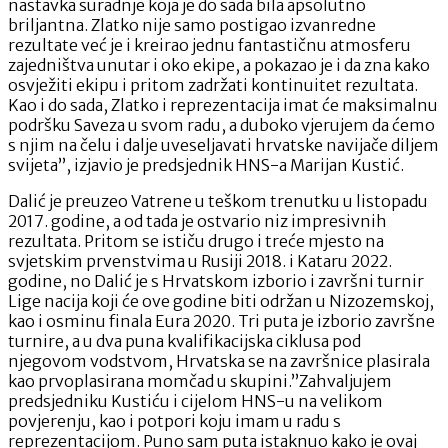
nastavka suradnje koja je do sada bila apsolutno
briljantna. Zlatko nije samo postigao izvanredne
rezultate već je i kreirao jednu fantastičnu atmosferu
zajedništva unutar i oko ekipe, a pokazao je i da zna kako
osvježiti ekipu i pritom zadržati kontinuitet rezultata.
Kao i do sada, Zlatko i reprezentacija imat će maksimalnu
podršku Saveza u svom radu, a duboko vjerujem da ćemo
s njim na čelu i dalje uveseljavati hrvatske navijače diljem
svijeta”, izjavio je predsjednik HNS-a Marijan Kustić.
Dalić je preuzeo Vatrene u teškom trenutku u listopadu
2017. godine, a od tada je ostvario niz impresivnih
rezultata. Pritom se ističu drugo i treće mjesto na
svjetskim prvenstvima u Rusiji 2018. i Kataru 2022.
godine, no Dalić je s Hrvatskom izborio i završni turnir
Lige nacija koji će ove godine biti održan u Nizozemskoj,
kao i osminu finala Eura 2020. Tri puta je izborio završne
turnire, a u dva puna kvalifikacijska ciklusa pod
njegovom vodstvom, Hrvatska se na završnice plasirala
kao prvoplasirana momčad u skupini.”Zahvaljujem
predsjedniku Kustiću i cijelom HNS-u na velikom
povjerenju, kao i potpori koju imam u radu s
reprezentacijom. Puno sam puta istaknuo kako je ovaj