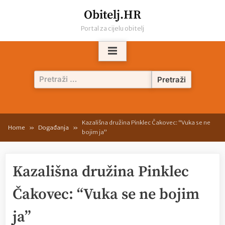
Skip
Obitelj.HR
to
Portal za cijelu obitelj
content
Pretraži:
Kazališna družina Pinklec Čakovec: “Vuka se ne
Home
Događanja
bojim ja”
Kazališna družina Pinklec
Čakovec: “Vuka se ne bojim
ja”