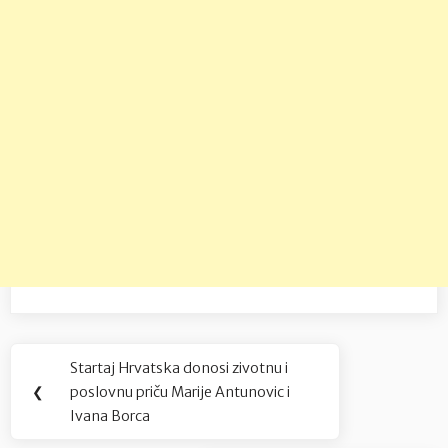
Navigacija
Startaj Hrvatska donosi zivotnu i
Previous
objava
❮
poslovnu priču Marije Antunovic i
Post:
Ivana Borca