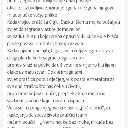
putu. Njegovo pripovijedanje tako postaje
okvir za uzbudljivo epiziranje zgoda i nezgoda njegove
mladenačke vučje prilike.
Kada trojicu praščića Ciglu, Dasku i Slamu majka pošalje u
svijet da sagrade vlastite domove, oni
se nađu u šumi u kojoj vreba opasni vuk. Kuće koje braća
grade postaju simbol njihovog razvoja.
Kada najstariji od njih, Cigla, svoju želju za igrom stavi u
drugi plan kako bi sagradio siguran dom,
prenosi snažnu pouku da u životu ne smijemo biti lijeni i
olako uzimati stvari. Dok je imaginarni
svijet praščića poput dječjeg, vuk postaje metafora za
sve ono strašno što nas čeka u životu,
probleme koji nas muče, prepreke koje moramo
savladati, zadaće koje moramo ispuniti.
Vuka su, na pragu njegove zrelosti u „priči u priči“, a u
nastojanju da spase živote praščići i sami
nečem poučili – „Nema nauke bez muke, ni kuće bez