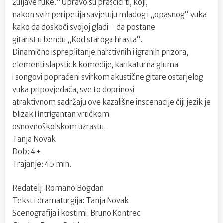
žuljave ruke.“ Upravo su praščići ti, koji,
nakon svih peripetija savjetuju mladog i „opasnog“ vuka
kako da doskoči svojoj gladi – da postane
gitarist u bendu „Kod staroga hrasta“.
Dinamično ispreplitanje narativnih i igranih prizora,
elementi slapstick komedije, karikaturna gluma
i songovi popraćeni svirkom akustične gitare ostarjelog
vuka pripovjedača, sve to doprinosi
atraktivnom sadržaju ove kazališne inscenacije čiji jezik je
blizak i intrigantan vrtićkom i
osnovnoškolskom uzrastu.
Tanja Novak
Dob: 4+
Trajanje: 45 min.
Redatelj: Romano Bogdan
Tekst i dramaturgija: Tanja Novak
Scenografija i kostimi: Bruno Kontrec