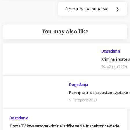
Krem juha od bundeve
❯
Next
Post:
You may also like
Događanja
Kriminal i horor 
30. ožujka 2024
Događanja
Rovinj na tri dana postao svjetsko s
9. listopada 2023
Događanja
Doma TV:Prva sezona kriminalističke serije ‘Inspektorica Marie