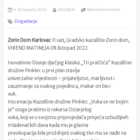
Posted
By
na
4. listopada 2022
Obitelj.hr
Nema komentara
on
Kazališna
Događanja
družina
Pinklec
Čakovec:
Zorin Dom Karlovac
11 sati, Gradsko kazalište Zorin dom,
“Vuka
VIKEND MATINEJA 08.listopad 2022.
se
ne
bojim
Inovativno čitanje dječjeg klasika „Tri praščića“ Kazališne
ja”
družine Pinklec u prvi plan stavlja
univerzalne vrijednosti – prijateljstvo, marljivost i
zauzimanje za svakog pojedinca, makar on bio i
vuk.
Inscenaciju Kazališne družine Pinklec „Vuka se ne bojim
ja“ stoga pratimo iz rakursa Ostarjelog
vuka, koji se u svojstvu pripovjedača prisjeća uzbudljivih
mladenačkih dana kada mu je glavna
preokupacija bila proždrijeti svakog tko mu se nađe na