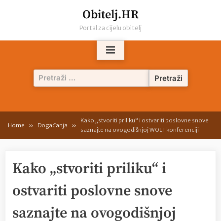
Skip
Obitelj.HR
to
Portal za cijelu obitelj
content
Pretraži:
Kako „stvoriti priliku“ i ostvariti poslovne snove
Home
Događanja
saznajte na ovogodišnjoj WOLF konferenciji
Kako „stvoriti priliku“ i
ostvariti poslovne snove
saznajte na ovogodišnjoj