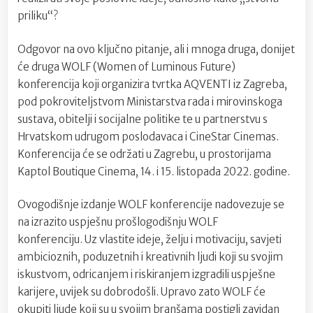
priliku“?
Odgovor na ovo ključno pitanje, ali i mnoga druga, donijet
će druga WOLF (Women of Luminous Future)
konferencija koji organizira tvrtka AQVENTI iz Zagreba,
pod pokroviteljstvom Ministarstva rada i mirovinskoga
sustava, obitelji i socijalne politike te u partnerstvu s
Hrvatskom udrugom poslodavaca i CineStar Cinemas.
Konferencija će se održati u Zagrebu, u prostorijama
Kaptol Boutique Cinema, 14. i 15. listopada 2022. godine.
Ovogodišnje izdanje WOLF konferencije nadovezuje se
na izrazito uspješnu prošlogodišnju WOLF
konferenciju. Uz vlastite ideje, želju i motivaciju, savjeti
ambicioznih, poduzetnih i kreativnih ljudi koji su svojim
iskustvom, odricanjem i riskiranjem izgradili uspješne
karijere, uvijek su dobrodošli. Upravo zato WOLF će
okupiti ljude koji su u svojim branšama postigli zavidan