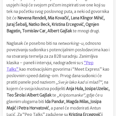
uspjeh i koji će svojom pričom inspirirati sve one koji su
tek na početku svog poslovnog puta, a neki od govornika
bit će
Nevena Rendeli, Mia Kovačić, Lana Klingor Mihić,
Juraj Šebalj, Natko Beck, Kristina Ercegović, Ognjen
Bagatin, Tomislav Car, Albert Gajšak
te mnogi drugi.
Naglasak će posebno biti na
networking-u,
odnosno
povezivanju sudionika s potencijalnim poslodavcima kao i
na stvaranju temelja za za B2B suradnju. Zanimljiva
klasika – paneli i intervjui, nadograđeni su s
“Pep
Talks”
kao motivacijskim govorima i “Meet Express” kao
poslovnim speed dating-om. Prvog dana sudionici će
pratiti panele pod nazivom
„Sve je lako kad si mlad?“
, na
kojem će svoja iskustva podijeliti
Anja Hula, Josipa Uzelac,
Teo Širola i Albert Gajšak
te
„Kriptomanke“,
gdje će u
glavnim ulogama biti
Ida Pandur, Magda Milas, Josipa
Majić i Petra Horvatović
, a panel će moderirati Antun
Lucić. Za “Pep Talks” zadužene su
Kristina
Ercegović i