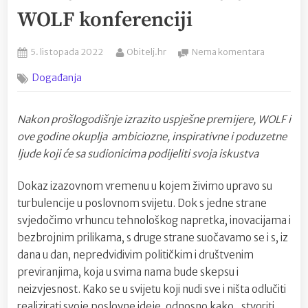
WOLF konferenciji
Posted
By
na
5. listopada 2022
Obitelj.hr
Nema komentara
on
Kako
Događanja
„stvoriti
priliku“
i
Nakon prošlogodišnje izrazito uspješne premijere, WOLF i
ostvariti
ove godine okuplja ambiciozne, inspirativne i poduzetne
poslovne
snove
ljude koji će sa sudionicima podijeliti svoja iskustva
saznajte
na
Dokaz izazovnom vremenu u kojem živimo upravo su
ovogodišn
turbulencije u poslovnom svijetu. Dok s jedne strane
WOLF
svjedočimo vrhuncu tehnološkog napretka, inovacijama i
konferenci
bezbrojnim prilikama, s druge strane suočavamo se i s, iz
dana u dan, nepredvidivim političkim i društvenim
previranjima, koja u svima nama bude skepsu i
neizvjesnost. Kako se u svijetu koji nudi sve i ništa odlučiti
realizirati svoje poslovne ideje, odnosno kako „stvoriti