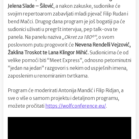
Jelena Slade – Šilović
, a nakon zakuske, sudionike će
svojim repertoarom zabavljati mladi pjevač Filip Rudan i
bend Mačci. Drugog dana program je još bogatiji pa će
sudionici uživati u pregršt intervjua, pep talk-ova te
panela. Na panelu naziva
„Okret za 180º“,
o svom
poslovnom putu progovorit će
Nevena Rendelli Vejzović,
Žaklina Troskot te Lana Klingor Mihić.
Sudionicima će od
velike pomoći biti “Meet Express”, odnosno petominutni
”jedan na jedan” razgovori s nekim od uspješnih imena,
zaposlenim u renomiranim tvrtkama.
Program će moderirati Antonija Mandić i Filip Ridjan, a
sve o više o samom projektu i detaljnom programu,
možete pročitati
https://wolfconference.eu/
.