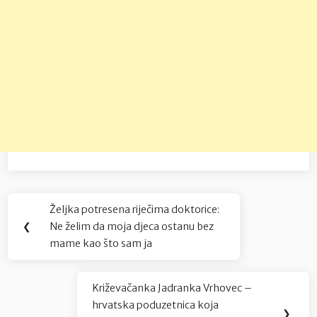
Navigacija
Željka potresena riječima doktorice:
Previous
objava
❮
Ne želim da moja djeca ostanu bez
Post:
mame kao što sam ja
Križevačanka Jadranka Vrhovec –
Next
hrvatska poduzetnica koja
Post:
❯