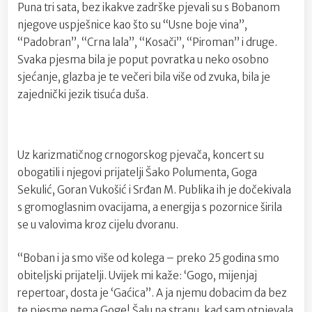
Puna tri sata, bez ikakve zadrške pjevali su s Bobanom
njegove uspješnice kao što su “Usne boje vina”,
“Padobran”, “Crna lala”, “Kosači”, “Piroman” i druge.
Svaka pjesma bila je poput povratka u neko osobno
sjećanje, glazba je te večeri bila više od zvuka, bila je
zajednički jezik tisuća duša.
Uz karizmatičnog crnogorskog pjevača, koncert su
obogatili i njegovi prijatelji Šako Polumenta, Goga
Sekulić, Goran Vukošić i Srđan M. Publika ih je dočekivala
s gromoglasnim ovacijama, a energija s pozornice širila
se u valovima kroz cijelu dvoranu.
“Boban i ja smo više od kolega – preko 25 godina smo
obiteljski prijatelji. Uvijek mi kaže: ‘Gogo, mijenjaj
repertoar, dosta je ‘Gaćica”. A ja njemu dobacim da bez
te pjesme nema Goge! Šalu na stranu, kad sam otpjevala