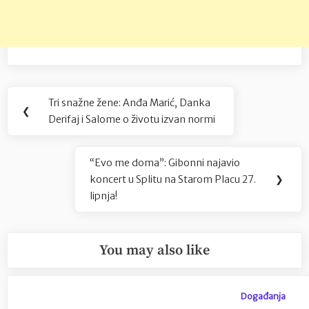
Navigacija
Tri snažne žene: Anđa Marić, Danka
Previous
❮
objava
Derifaj i Salome o životu izvan normi
Post:
“Evo me doma”: Gibonni najavio
Next
koncert u Splitu na Starom Placu 27.
❯
Post:
lipnja!
You may also like
Događanja