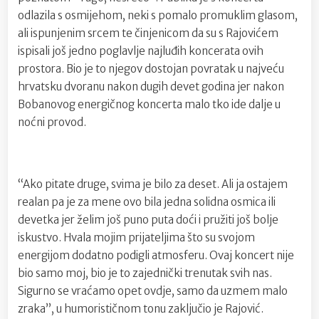
odlazila s osmijehom, neki s pomalo promuklim glasom,
ali ispunjenim srcem te činjenicom da su s Rajovićem
ispisali još jedno poglavlje najluđih koncerata ovih
prostora. Bio je to njegov dostojan povratak u najveću
hrvatsku dvoranu nakon dugih devet godina jer nakon
Bobanovog energičnog koncerta malo tko ide dalje u
noćni provod.
“Ako pitate druge, svima je bilo za deset. Ali ja ostajem
realan pa je za mene ovo bila jedna solidna osmica ili
devetka jer želim još puno puta doći i pružiti još bolje
iskustvo. Hvala mojim prijateljima što su svojom
energijom dodatno podigli atmosferu. Ovaj koncert nije
bio samo moj, bio je to zajednički trenutak svih nas.
Sigurno se vraćamo opet ovdje, samo da uzmem malo
zraka”, u humorističnom tonu zaključio je Rajović.