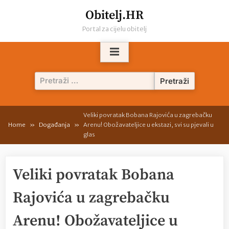
Skip
Obitelj.HR
to
Portal za cijelu obitelj
content
Pretraži:
Veliki povratak Bobana Rajovića u zagrebačku
Home
Događanja
Arenu! Obožavateljice u ekstazi, svi su pjevali u
glas
Veliki povratak Bobana
Rajovića u zagrebačku
Arenu! Obožavateljice u