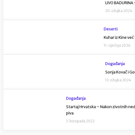
LIVO BADURINA –
20. ožujka 2024
Deserti
Kuhar iz Kine ve
11. siječnja 2026
Događanja
Sonja Kovač i Go
13. ožujka 2024
Događanja
Startaj Hrvatska – Nakon zivotnih ned
piva
3. listopada 2022