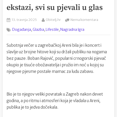
ekstazi, svi su pjevali u glas
Posted
By
na
13. travnja 2025
Obitelj.hr
Nema komentara
on
Veliki
,
,
,
Događanja
Glazba
Lifestile
Nagradna Igra
povratak
Bobana
Rajovića
Subotnja večer u zagrebačkoj Areni bila je i koncert i
u
slavlje uz brojne hitove koji su držali publiku na nogama
zagrebačku
Arenu!
bez pauze. Boban Rajović, popularni crnogorski pjevač
Obožavatelj
okupio je tisuće obožavatelja i pružio im noć u kojoj su
u
njegove pjesme postale mamac za ludu zabavu.
ekstazi,
svi
su
pjevali
Bio je to njegov veliki povratak u Zagreb nakon devet
u
godina, a po ritmu i atmosferi koja je vladala u Areni,
glas
publika je to jedva dočekala.