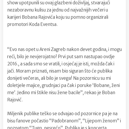
show upotpunili su ovaj glazbeni doživljaj, stvarajući
nezaboravnu kulisu za jednu od najvažnijih večeri u
karijeri Bobana Rajovića koju su pomno organizirali
promotori Koda Eventsa.
“Evo nas opet u Areni Zagreb nakon devet godina, i mogu
reći, bilo je nevjerojatno! Prvi put sam nastupao ovdje
2016., a sada smo se vratili, i osjećaj je isti, možda čak i
jači. Moram priznati, nisam bio siguran što će publika
donijeti večeras, ali bilo je svega! Na pozornicu su mi
doletjele majice, grudnjaci pa čak i poruke ‘Bobane, ženi
me’. Jedino mi štikle nisu žene bacile”, rekao je Boban
Rajović.
Miljenik publike teško se odvajao od pozornice pa je na
bisu fanove počastio “Padobranom”, “Lijepom ženom” i
poznatom “Tugo, nesrećo”. Publika je s koncerta