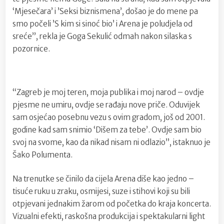
‘Mjesečara’ i ’Seksi biznismena’, došao je do mene pa
smo počeli ’S kim si sinoć bio’ i Arena je poludjela od
sreće”, rekla je Goga Sekulić odmah nakon silaska s
pozornice.
“Zagreb je moj teren, moja publika i moj narod – ovdje
pjesme ne umiru, ovdje se rađaju nove priče. Oduvijek
sam osjećao posebnu vezu s ovim gradom, još od 2001.
godine kad sam snimio ‘Dišem za tebe’. Ovdje sam bio
svoj na svome, kao da nikad nisam ni odlazio”, istaknuo je
Šako Polumenta.
Na trenutke se činilo da cijela Arena diše kao jedno –
tisuće ruku u zraku, osmijesi, suze i stihovi koji su bili
otpjevani jednakim žarom od početka do kraja koncerta.
Vizualni efekti, raskošna produkcija i spektakularni light