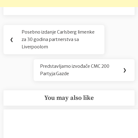
Navigacija
Posebno izdanje Carlsberg limenke
Previous
objava
❮
za 30 godina partnerstva sa
Post:
Liverpoolom
Predstavljamo izvođače CMC 200
Next
❯
Partyja:Gazde
Post:
You may also like