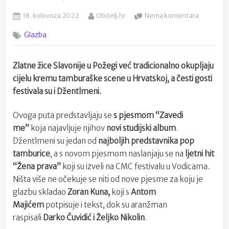
Posted
By
na
18. kolovoza 2022
Obitelj.hr
Nema komentara
on
Džentlme
Glazba
otkrili
pjesmu
za
Zlatne žice Slavonije u Požegi već tradicionalno okupljaju
ovogodiš
cijelu kremu tamburaške scene u Hrvatskoj, a česti gosti
Zlatne
žice
festivala su i Džentlmeni.
Slavonije
u
Ovoga puta predstavljaju se
s pjesmom “Zavedi
Požegi
me”
koja najavljuje njihov
novi studijski album
.
Džentlmeni su jedan od
najboljih predstavnika pop
tamburice
, a s novom pjesmom naslanjaju se na
ljetni hit
“Žena prava”
koji su izveli na CMC festivalu u Vodicama.
Ništa više ne očekuje se niti od nove pjesme za koju je
glazbu skladao
Zoran Kuna,
koji s
Antom
Majićem
potpisuje i tekst, dok su aranžman
raspisali
Darko Čuvidić i Željko Nikolin
.