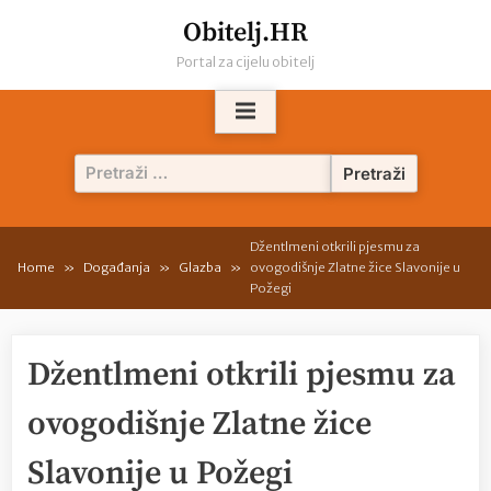
Skip
Obitelj.HR
to
Portal za cijelu obitelj
content
Pretraži:
Džentlmeni otkrili pjesmu za
Home
Događanja
Glazba
ovogodišnje Zlatne žice Slavonije u
Požegi
Džentlmeni otkrili pjesmu za
ovogodišnje Zlatne žice
Slavonije u Požegi