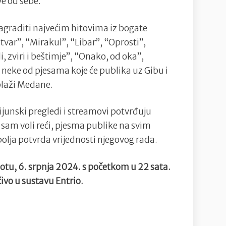
ve od sebe.
agraditi najvećim hitovima iz bogate
tvar”, “Mirakul”, “Libar”, “Oprosti”,
i, zviri i beštimje”, “Onako, od oka”,
 neke od pjesama koje će publika uz Gibu i
plaži Medane.
ijunski pregledi i streamovi potvrđuju
i sam voli reći, pjesma publike na svim
bolja potvrda vrijednosti njegovog rada.
botu, 6. srpnja 2024. s početkom u 22 sata.
čivo u sustavu Entrio.