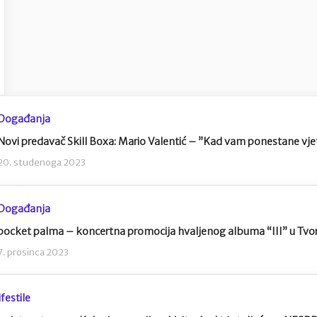
Događanja
Novi predavač Skill Boxa: Mario Valentić – ”Kad vam ponestane vje
20. studenoga 2023
Događanja
pocket palma – koncertna promocija hvaljenog albuma “III” u Tvorn
7. prosinca 2023
ifestile