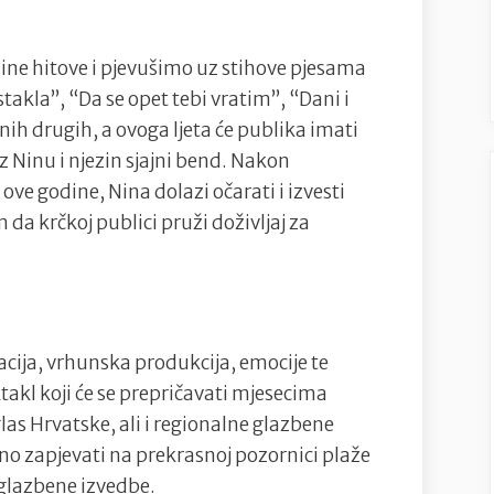
Badrić
i
ine hitove i pjevušimo uz stihove pjesama
Gibonni
stakla”, “Da se opet tebi vratim”, “Dani i
nastupaju
jnih drugih, a ovoga ljeta će publika imati
dan
uz Ninu i njezin sjajni bend. Nakon
za
ove godine, Nina dolazi očarati i izvesti
danom
m da krčkoj publici pruži doživljaj za
na
Krku
ovoga
petka
i
cija, vrhunska produkcija, emocije te
subote!
takl koji će se prepričavati mjesecima
as Hrvatske, ali i regionalne glazbene
o zapjevati na prekrasnoj pozornici plaže
glazbene izvedbe.