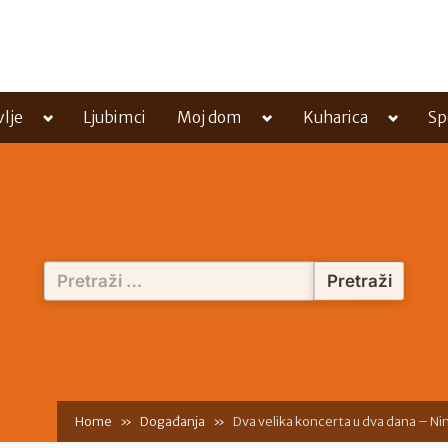
Toggle
Toggle
Toggle
vlje
Ljubimci
Moj dom
Kuharica
Sp
sub-
sub-
sub-
menu
menu
menu
Pretraži:
Home
Događanja
Dva velika koncerta u dva dana – Ni