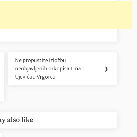
Ne propustite izložbu
Next
neobjavljenih rukopisa Tina
❯
Post:
Ujevića u Vrgorcu
y also like