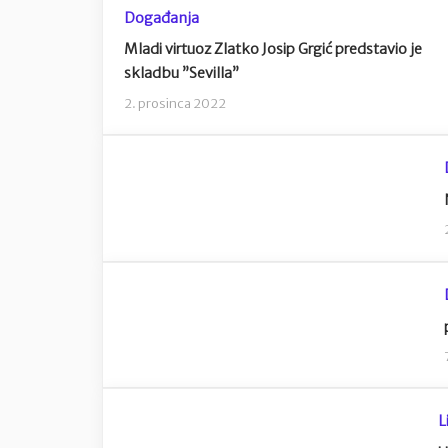
Događanja
Mladi virtuoz Zlatko Josip Grgić predstavio je
skladbu ”Sevilla”
2. prosinca 2022
L