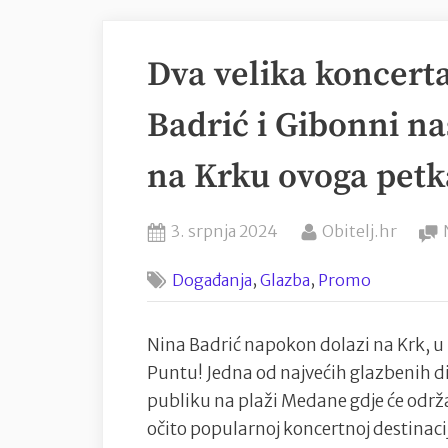
Dva velika koncert
Badrić i Gibonni n
na Krku ovoga petka
Posted
By
3. srpnja 2024
Obitelj.hr
on
,
,
Događanja
Glazba
Promo
Nina Badrić napokon dolazi na Krk, u
Puntu! Jedna od najvećih glazbenih di
publiku na plaži Medane gdje će održa
očito popularnoj koncertnoj destinaci