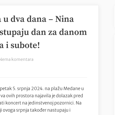
a u dva dana – Nina
astupaju dan za danom
 i subote!
na
Nema komentara
Dva
velika
koncerta
u
 petak 5. srpnja 2024. na plažu Medane u
dva
va ovih prostora najavila je dolazak pred
dana
ti koncert na jedinstvenoj pozornici. Na
–
ji ovoga srpnja također nastupaju i
Nina