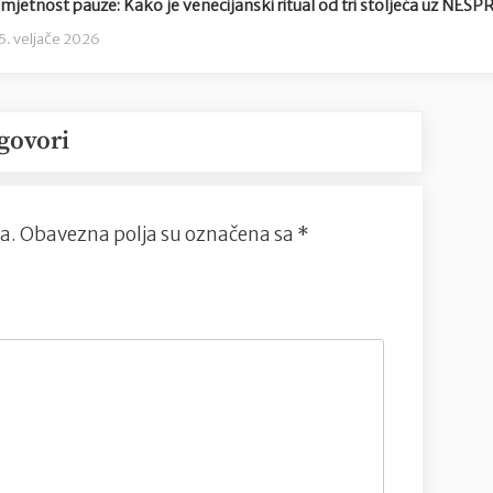
mjetnost pauze: Kako je venecijanski ritual od tri stoljeća uz NE
5. veljače 2026
govori
a.
Obavezna polja su označena sa
*