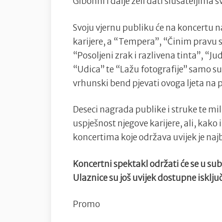
Gibonni i dalje želi dati slušateljima s
Svoju vjernu publiku će na koncertu n
karijere, a “Tempera”, “Činim pravu s
“Posoljeni zrak i razlivena tinta”, “Jud
“Udica” te “Lažu fotografije” samo su
vrhunski bend pjevati ovoga ljeta na 
Deseci nagrada publike i struke te mil
uspješnost njegove karijere, ali, kako 
koncertima koje održava uvijek je naj
Koncertni spektakl održati će se u su
Ulaznice su još uvijek dostupne isklju
Promo