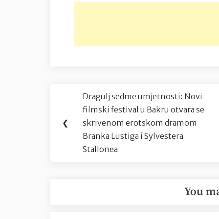
Navigacija
Dragulj sedme umjetnosti: Novi
Previous
objava
filmski festival u Bakru otvara se
Post:
❮
skrivenom erotskom dramom
Branka Lustiga i Sylvestera
Stallonea
You ma