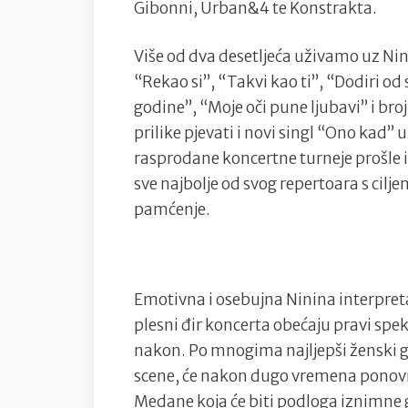
Gibonni, Urban&4 te Konstrakta.
Više od dva desetljeća uživamo uz Nin
“Rekao si”, “Takvi kao ti”, “Dodiri od 
godine”, “Moje oči pune ljubavi” i bro
prilike pjevati i novi singl “Ono kad” 
rasprodane koncertne turneje prošle i 
sve najbolje od svog repertoara s cilje
pamćenje.
Emotivna i osebujna Ninina interpreta
plesni đir koncerta obećaju pravi spek
nakon. Po mnogima najljepši ženski gl
scene, će nakon dugo vremena ponovn
Medane koja će biti podloga iznimne 