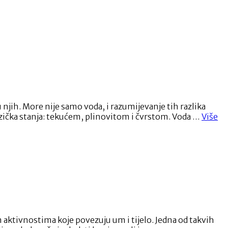
ih. More nije samo voda, i razumijevanje tih razlika
“M
 fizička stanja: tekućem, plinovitom i čvrstom. Voda …
Više
mo
i
vo
Ko
je
ra
i
za
mo
ni
 aktivnostima koje povezuju um i tijelo. Jedna od takvih
sa