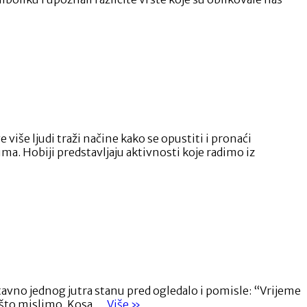
iše ljudi traži načine kako se opustiti i pronaći
ima. Hobiji predstavljaju aktivnosti koje radimo iz
stavno jednog jutra stanu pred ogledalo i pomisle: “Vrijeme
“Boja
o što mislimo. Kosa …
Više
»