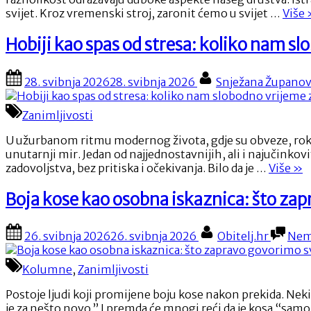
blijedi”
“
svijet. Kroz vremenski stroj, zaronit ćemo u svijet …
Više
p
d
Hobiji kao spas od stresa: koliko nam s
s
Posted
By
28. svibnja 2026
28. svibnja 2026
Snježana Županov
P
on
i
z
Zanimljivosti
n
U užurbanom ritmu modernog života, gdje su obveze, rokovi 
unutarnji mir. Jedan od najjednostavnijih, ali i najučinkov
“Ho
zadovoljstva, bez pritiska i očekivanja. Bilo da je …
Više
»
kao
spa
Boja kose kao osobna iskaznica: što zapr
od
stre
Posted
By
26. svibnja 2026
26. svibnja 2026
Obitelj.hr
Nem
kol
on
na
slo
Kolumne
,
Zanimljivosti
vri
zais
Postoje ljudi koji promijene boju kose nakon prekida. Neki 
pom
je za nešto novo.” I premda će mnogi reći da je kosa “samo