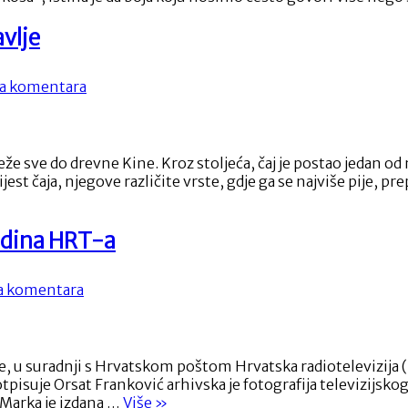
što
zapravo
avlje
govorimo
svijetu
bez
na
 komentara
ijedne
Čaj:
riječi?
Putovanje
kroz
povijest,
ažeže sve do drevne Kine. Kroz stoljeća, čaj je postao jedan o
okusi
jest čaja, njegove različite vrste, gdje ga se najviše pije
i
zdravlje
odina HRT-a
na
 komentara
Nova
poštanska
marka
u
e, u suradnji s Hrvatskom poštom Hrvatska radiotelevizija
povodu
pisuje Orsat Franković arhivska je fotografija televizijsko
100
“Nova
. Marka je izdana …
Više
»