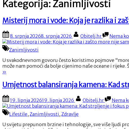
Kategorija:
Zanimljivosti
Misterij mora i vode: Koja je razlika i z
Posted
By
8. srpnja 2026
8. srpnja 2026
Obitelj.hr
Nema ko
on
Zanimljivosti
U svakodnevnom govoru često koristimo pojmove “more” i “
može nam pomoći da bolje cijenimo naše oceane i rijeke. Št
»
Umjetnost balansiranja kamena: Kad str
Posted
By
19. lipnja 2026
19. lipnja 2026
Obitelj.hr
Nema k
on
Lifestile
,
Zanimljivosti
,
Zdravlje
U svijetu prepunom brzine i tehnologije, sve više ljudi p