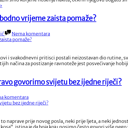
Povijest
Od
»
i
rapovijesti
značaj
o
lobodno vrijeme zaista pomaže?
nakita
modernog
tila:
na
ić
Nema komentara
ovijest
Hobiji
kao
načaj
spas
akita”
od
i svakodnevni pritisci postali neizostavan dio rutine, sve v
stresa:
itijih načina za postizanje ravnoteže jest posvećivanje hobij
koliko
biji
nam
slobodno
s
avo govorimo svijetu bez ijedne riječi?
vrijeme
zaista
sa:
pomaže?
na
a komentara
iko
Boja
m
kose
bodno
kao
jeme
osobna
ta
to naprave prije novog posla, neki prije ljeta, a neki jedno
iskaznica:
aže?”
 kosa”, istina je da boja koju nosimo često govori više neg