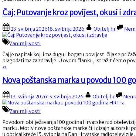
Čaj: Putovanje kroz povijest, okusi i zdr
Posted
By
23. svibnja 2026
18. svibnja 2026
Obitelj.hr
Nema
on
Zanimljivosti
Čaj je napitak koji ima dugu i bogatu povijest, čija se prič
blagodatima za zdravlje. U ovom članku, istražit ćemo povi
»
Nova poštanska marka u povodu 100 g
Posted
By
13. svibnja 2026
13. svibnja 2026
Obitelj.hr
Nema
on
Zanimljivosti
Povodom obilježavanja 100 godina Hrvatske radiotelevizij
marku. Motiv nove poštanske marke čiji dizajn autorski pot
u opticaj kreće 15. svibnja na Dan Hrvatske radiotelevizije