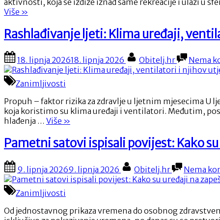
aktivnosti, koja se izdiže iznad same rekreacije i ulazi u s
“Umjetnost
Više
»
balansiranja
kamena:
Rashlađivanje ljeti: Klima uređaji, ventila
Kad
strpljenje
Posted
By
18. lipnja 2026
18. lipnja 2026
Obitelj.hr
Nema k
i
on
fokus
postaju
Zanimljivosti
umjetnost”
Propuh – faktor rizika za zdravlje u ljetnim mjesecima U l
koja koristimo su klima uređaji i ventilatori. Međutim, pos
“Rashlađivanje
hlađenja …
Više
»
ljeti:
Klima
Pametni satovi ispisali povijest: Kako su
uređaji,
ventilatori
Posted
By
9. lipnja 2026
9. lipnja 2026
Obitelj.hr
Nema ko
i
on
njihov
utjecaj
Zanimljivosti
na
zdravlje
Od jednostavnog prikaza vremena do osobnog zdravstvenog a
ljudi”