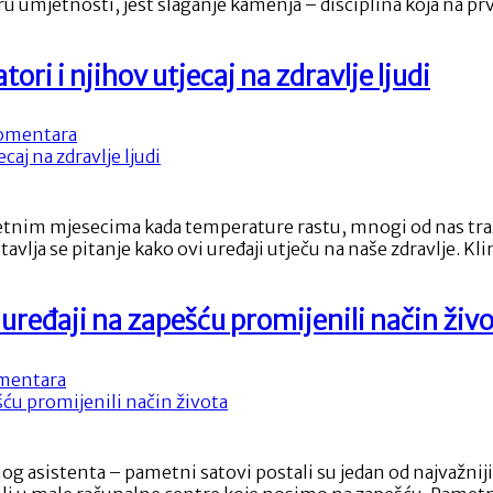
feru umjetnosti, jest slaganje kamenja – disciplina koja na pr
i
fokus
postaju
tori i njihov utjecaj na zdravlje ljudi
umjetnost
na
omentara
Rashlađivanje
ljeti:
Klima
uređaji,
jetnim mjesecima kada temperature rastu, mnogi od nas traže
ventilatori
tavlja se pitanje kako ovi uređaji utječu na naše zdravlje. 
i
njihov
utjecaj
 uređaji na zapešću promijenili način živ
na
zdravlje
ljudi
na
mentara
Pametni
satovi
ispisali
povijest:
sistenta – pametni satovi postali su jedan od najvažnijih 
Kako