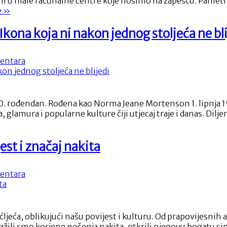
ili u male računalne centre koje nosimo na zapešću. Pametn
su
“Pametni
e
»
uređaji
satovi
na
ispisali
 koja ni nakon jednog stoljeća ne bli
zapešću
povijest:
promijenili
Kako
način
na
entara
su
života
STOTI
uređaji
ROĐENDAN
na
MARILYN
zapešću
MONROE:
promijenili
100. rođendan. Rođena kao Norma Jeane Mortenson 1. lipnja 1
Ikona
način
glamura i popularne kulture čiji utjecaj traje i danas. Dilje
koja
života”
ni
nakon
est i značaj nakita
jednog
stoljeća
ne
na
entara
blijedi
Od
prapovijesti
do
modernog
sućljeća, oblikujući našu povijest i kulturu. Od prapovijes
stila:
žili smo korjene nošenja nakita, otkrili njegovu bogatu simb