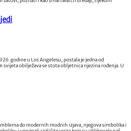
i satovi, poznati i kao smartwatch uređaji, tijekom
jedi
926. godine u Los Angelesu, postala je jedna od
m svijeta obilježava se stota obljetnica njezina rođenja. U
nih amblema do modernih modnih izjava, njegova simbolika i
oliku i upoznali različite vrste koje su oblikovale naš