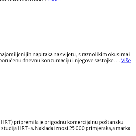
kose
kao
osobna
iskaznica:
što
zapravo
govorimo
svijetu
bez
d najomiljenijih napitaka na svijetu, s raznolikim okusima i
ijedne
“Č
, preporučenu dnevnu konzumaciju i njegove sastojke. …
Više
riječi?”
Pu
kr
po
ok
i
zd
 ( HRT) pripremila je prigodnu komercijalnu poštansku
g studija HRT-a. Naklada iznosi 25 000 primjeraka,a marka