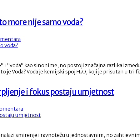
ašto more nije samo voda?
na
mentara
Misterij
mora
i
vode:
voda” kao sinonime, no postoji značajna razlika između nj
Koja
o je Voda? Voda je kemijski spoj H₂O, koji je prisutan u tri
je
razlika
i
pljenje i fokus postaju umjetnost
zašto
more
nije
na
omentara
samo
Umjetnost
voda?
balansiranja
kamena:
Kad
ronalazi smirenje i ravnotežu u jednostavnim, no zahtjevnim
strpljenje