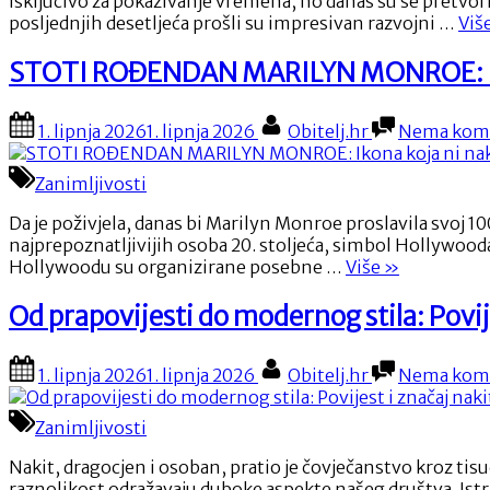
isključivo za pokazivanje vremena, no danas su se pretvor
posljednjih desetljeća prošli su impresivan razvojni …
Viš
STOTI ROĐENDAN MARILYN MONROE: Ikona
Posted
By
1. lipnja 2026
1. lipnja 2026
Obitelj.hr
Nema kom
on
Zanimljivosti
Da je poživjela, danas bi Marilyn Monroe proslavila svoj 
najprepoznatljivijih osoba 20. stoljeća, simbol Hollywooda, 
“STOTI
Hollywoodu su organizirane posebne …
Više
»
ROĐENDAN
MARILYN
Od prapovijesti do modernog stila: Povij
MONROE:
Ikona
Posted
By
1. lipnja 2026
1. lipnja 2026
Obitelj.hr
Nema kom
koja
on
ni
nakon
Zanimljivosti
jednog
stoljeća
Nakit, dragocjen i osoban, pratio je čovječanstvo kroz ti
ne
raznolikost odražavaju duboke aspekte našeg društva. Istra