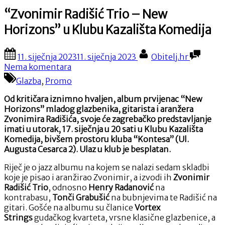
“Zvonimir Radišić Trio – New
Horizons” u Klubu Kazališta Komedija
Posted
By
11. siječnja 2023
11. siječnja 2023
Obitelj.hr
on
na
Nema komentara
“Zvonimir
Glazba
,
Promo
Radišić
Trio
Od kritičara iznimno hvaljen, album prvijenac “New
–
Horizons” mladog glazbenika, gitarista i aranžera
New
Zvonimira Radišića, svoje će zagrebačko predstavljanje
Horizons”
imati u utorak, 17. siječnja u 20 sati u Klubu Kazališta
u
Komedija, bivšem prostoru kluba “Kontesa” (Ul.
Klubu
Augusta Cesarca 2). Ulaz u klub je besplatan.
Kazališta
Komedija
Riječ je o jazz albumu na kojem se nalazi sedam skladbi
koje je pisao i aranžirao Zvonimir, a izvodi ih
Zvonimir
Radišić Trio
, odnosno
Henry Radanović
na
kontrabasu,
Tonči Grabušić
na bubnjevima te Radišić na
gitari. Gošće na albumu su članice
Vortex
Strings
gudačkog kvarteta, vrsne klasične glazbenice, a