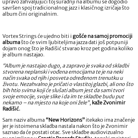
upravo zahvaljujući toj suradnji na albumu se dogodio
savršen spoj tradicionalnog jazz i klasičnog izričaja što
album čini originalnim.
Vortex Strings će ujedno biti i
gošće na samoj promociji
albuma
što će svim ljubiteljima jazza dati još potpuniji
dojam onog što je Radišić stvarao kroz pet godina koliko
je album nastajao.
“Album je nastajao dugo, a zapravo je svaka od skladbi
stvorena neplanski i vođena emocijama te je na neki
način svaka od njih i posveta određenom trenutku u
životu. Nezahvalno je pričati o vlastitoj glazbi, ali ono što
bih htio svima koji će slušati album jest da sami tvori
svoje emocije, svoje slike i da im te skladbe budu put
nekamo – na mjesto na koje oni žele”
,
kaže Zvonimir
Radišić.
Sam naziv albuma
“New Horizons”
itekako ima značenje
jer je istoimena skladba nastala nakon što je Zvonimir
saznao da će postati otac. Sve skladbe audiovizualno