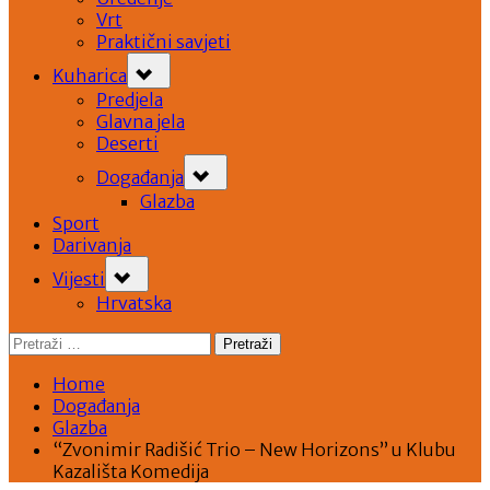
Vrt
Praktični savjeti
Toggle
Kuharica
sub-
menu
Predjela
Glavna jela
Deserti
Toggle
Događanja
sub-
menu
Glazba
Sport
Darivanja
Toggle
Vijesti
sub-
menu
Hrvatska
Pretraži:
Home
Događanja
Glazba
“Zvonimir Radišić Trio – New Horizons” u Klubu
Kazališta Komedija