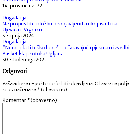
14. prosinca 2022
Događanja
Ne propustite izložbu neobjavljenih rukopisa Tina
Ujevića u Vrgorcu
3. srpnja 2024
Događanja
“Nemoj da ti teško bude” – očaravajuća pjesma u izvedbi
Basket klape otoka Ugljana
30. studenoga 2022
Odgovori
Vaša adresa e-pošte neće biti objavljena.
Obavezna polja
su označena sa
* (obavezno)
Komentar
* (obavezno)