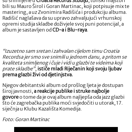
su snimljene u
Croatia Records Studiju
, tonski majstori
bili su Mauro Širol i Goran Martinac, koji potpisuje mix te
mastering, a uz Zvonimira Radišića i produkciju albuma.
Radišić naglašava da su upravo zahvaljujući vrhunskoj
opremi studija skladbe doživjele svoj puni potencijal, a
album je sastavljen od
CD-a i Blu-raya
.
“Izuzetno sam sretan i zahvalan cijelom timu Croatia
Recordsa jer smo sve snimili u jednom danu, a pritom se
kvaliteta snimljenog i čuje i vidi u glazbi te videima koji
prate skladbe”
,
ističe mladi Riječanin koji svoju ljubav
prema glazbi živi od djetinjstva.
Njegov debitantski album od prošlog ljeta je dostupan
široj javnosti,
a reakcije publike i struke najbolje
govore
o tome da je ovaj album najljepša oda jazz glazbi
što će zagrebačka publika moći svjedočiti u utorak, 17.
siječnja u Klubu Kazališta Komedija.
Foto: Goran Martinac