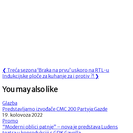
Navigacija
Previous
❮
Treća sezona ‘Braka na prvu’ uskoro na RTL-u
Next
Post:
Indukcijske ploče za kuhanje za i protiv ?!
❯
objava
Post:
You may also like
Glazba
Predstavljamo izvođače CMC 200 Partyja:Gazde
19. kolovoza 2022
Promo
“Moderni oblici patnje” – nova je predstava Ludens
teatra u koprodukciji s GDK Gavella