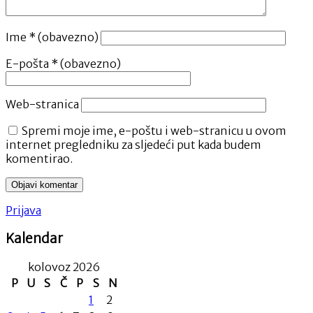
Ime
* (obavezno)
E-pošta
* (obavezno)
Web-stranica
Spremi moje ime, e-poštu i web-stranicu u ovom
internet pregledniku za sljedeći put kada budem
komentirao.
Prijava
Kalendar
kolovoz 2026
P
U
S
Č
P
S
N
1
2