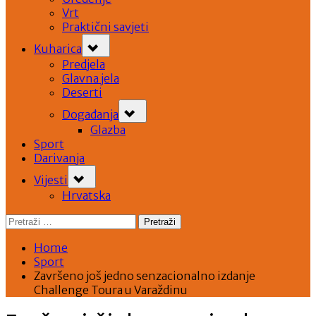
Vrt
Praktični savjeti
Toggle
Kuharica
sub-
menu
Predjela
Glavna jela
Deserti
Toggle
Događanja
sub-
menu
Glazba
Sport
Darivanja
Toggle
Vijesti
sub-
menu
Hrvatska
Pretraži:
Home
Sport
Završeno još jedno senzacionalno izdanje
Challenge Toura u Varaždinu