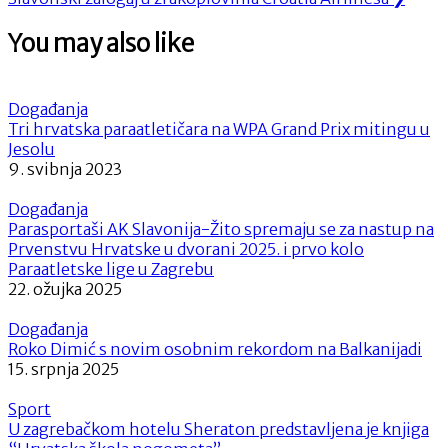
objava
Post:
You may also like
Događanja
Tri hrvatska paraatletičara na WPA Grand Prix mitingu u
Jesolu
9. svibnja 2023
Događanja
Parasportaši AK Slavonija-Žito spremaju se za nastup na
Prvenstvu Hrvatske u dvorani 2025. i prvo kolo
Paraatletske lige u Zagrebu
22. ožujka 2025
Događanja
Roko Dimić s novim osobnim rekordom na Balkanijadi
15. srpnja 2025
Sport
U zagrebačkom hotelu Sheraton predstavljena je knjiga