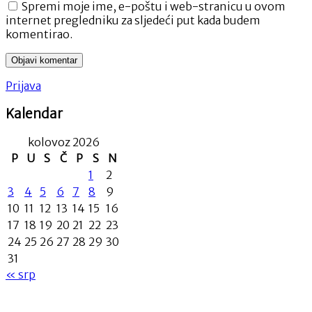
Spremi moje ime, e-poštu i web-stranicu u ovom
internet pregledniku za sljedeći put kada budem
komentirao.
Prijava
Kalendar
kolovoz 2026
P
U
S
Č
P
S
N
1
2
3
4
5
6
7
8
9
10
11
12
13
14
15
16
17
18
19
20
21
22
23
24
25
26
27
28
29
30
31
« srp