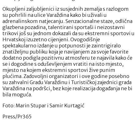
Okupljeni zaljubljenici iz susjednih zemalja s razlogom
su pohrlili na ulice Varaždina kako bi uživali u
adrenalinskom natjecanju. Senzacionalne staze, odlična
glazbena pozadina, talentirani sportaši i neizostavni
trikovi još su jednom dokazali da su ekstremni sportovi u
Hrvatskoj izuzetno cijenjeni. Ovogodišnje
spektakularno izdanje u potpunosti je zaintrigiralo
znatiželjnu publiku koja je navijanjem za svoje favorite
dodatno podigla pozitivnu atmosferu te najavila kako će
se i dogodine s oduševljenjem vratiti na isto mjesto,
mjesto na kojem ekstremni sportovi žive punim
plućima. Zadovoljni organizatori i ove godine posebno
su zahvalni Gradu Varaždinu i Turističkoj zajednici grada
Varaždina na podršci, bez koje realizacija događanja ne bi
bila moguća.
Foto: Marin Stupar i Samir Kurtagić
Press/Pr365