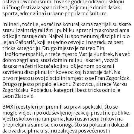
ostavili ravnodušnim. I ove se godine održao u sklopu
uličnog festivala Špancirfest, kojemu je donio dašak
sporta, adrenalina i urbane popularne kulture.
Inlineri, točnije, vozači na koturaljkama zagrijali su skate
stazu i zaintrigirali žiri i publiku spretnim akrobacijama
od kojih zastaje dah. Najbolji u spomenutoj disciplini bio
je Jan Gašparič, koji je ujedno osvojio i nagradu za best
tricks kategoriju. Drugo mjesto je zauzeo Tin
Hadžiomerspahić, a treće mjesto Matija Kunštek. Na već
dobro zagrijanoj stazi dominirali su i skateri, vozači
dasaka na četiri kotača koji su još jednom pokazali
savršenu disciplinu i trikove od kojih zastaje dah. Na
prvo mjesto u ovoj disciplini smjestio se Fran Zagoršćak.
Drugo mjesto pripalo je Leonu Zlatoviću, a treće Marku
Zagoršćaku. Pobjedu u kategoriji best tricks odnio je
Leon Zlatović.
BMX freestyleri pripremili su pravi spektakl, što se
moglo vidjeti i po oduševljenoj reakciji prisutne publike.
Vješti skokovi na rampama, kao i usavršeni trikovi na
preprekama samo su dio onoga što su pokazali i dokazali
da ova disciplina uistinu zahtjeva posvećenost i