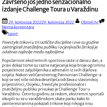
Završeno još jedno senzacionalno
izdanje Challenge Toura u Varaždinu
Posted
By
29. kolovoza 2022
29. kolovoza 2022
Obitelj.hr
on
na
Nema komentara
Završeno
Sport
još
jedno
Freestyle trikovi u tri različite discipline i ove su godine
senzacionalno
zaintrigirali znatiželjnu publiku i ocjenjivački žiri koji je
izdanje
odabrao najbolje među najboljima
Challenge
Toura
Popularnost ekstremnih sportova raste iz dana u dan, a
u
pravi dokaz tome su razna natjecanja koja broje ogromnu
Varaždinu
posjećenost zaljubljenika u adrenalin iz svih dijelova
svijeta. Nakon veličanstvenog Pannonian Challenge-a
koji se već više od dva desetljeća održava u slavonskoj
prijestolnici, Osijeku, freestyle profesionalce i
znatiželjnu publiku privukao je Challenge Tour u
Varaždinu. Četvrtu godinu za redom, ekstremni sportaši
okupili su se u varaždinskom skate parku kako bi
zainteresiranima pokazali trikove koji nikoga nisu