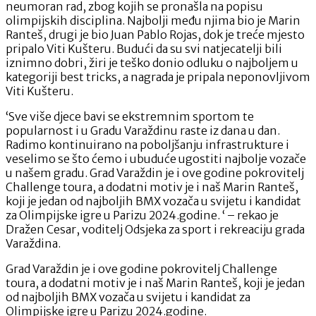
neumoran rad, zbog kojih se pronašla na popisu
olimpijskih disciplina. Najbolji među njima bio je Marin
Ranteš, drugi je bio Juan Pablo Rojas, dok je treće mjesto
pripalo Viti Kušteru. Budući da su svi natjecatelji bili
iznimno dobri, žiri je teško donio odluku o najboljem u
kategoriji best tricks, a nagrada je pripala neponovljivom
Viti Kušteru.
‘Sve više djece bavi se ekstremnim sportom te
popularnost i u Gradu Varaždinu raste iz dana u dan.
Radimo kontinuirano na poboljšanju infrastrukture i
veselimo se što ćemo i ubuduće ugostiti najbolje vozače
u našem gradu. Grad Varaždin je i ove godine pokrovitelj
Challenge toura, a dodatni motiv je i naš Marin Ranteš,
koji je jedan od najboljih BMX vozača u svijetu i kandidat
za Olimpijske igre u Parizu 2024.godine. ‘ – rekao je
Dražen Cesar, voditelj Odsjeka za sport i rekreaciju grada
Varaždina.
Grad Varaždin je i ove godine pokrovitelj Challenge
toura, a dodatni motiv je i naš Marin Ranteš, koji je jedan
od najboljih BMX vozača u svijetu i kandidat za
Olimpijske igre u Parizu 2024.godine.